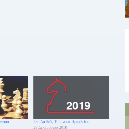
ρνουά
25ο Διεθνές Τουρνουά Ηρακλείου
29 Δεκεμβρίου 2018