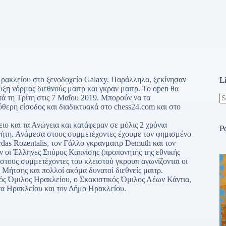
Ηρακλείου στο ξενοδοχείο Galaxy. Παράλληλα, ξεκίνησαν
L
υξη νόρμας διεθνούς μαιτρ και γκραν μαιτρ. Το open θα
τά τη Τρίτη στις 7 Μαΐου 2019. Μπορούν να τα
ερη είσοδος και διαδικτυακά στο chess24.com και στο
N
re
ο και τα Ανώγεια και κατάφεραν σε μόλις 2 χρόνια
P
νήτη. Ανάμεσα στους συμμετέχοντες έχουμε τον φημισμένο
rdas Rozentalis, τον Γάλλο γκρανμαιτρ Demuth και τον
 οι Έλληνες Σπύρος Καπνίσης (προπονητής της εθνικής
στους συμμετέχοντες του κλειστού γκρουπ αγωνίζονται οι
ήτσης και πολλοί ακόμα δυνατοί διεθνείς μαιτρ.
ός Όμιλος Ηρακλείου, ο Σκακιστικός Όμιλος Λέων Κάντια,
τα Ηρακλείου και τον Δήμο Ηρακλείου.