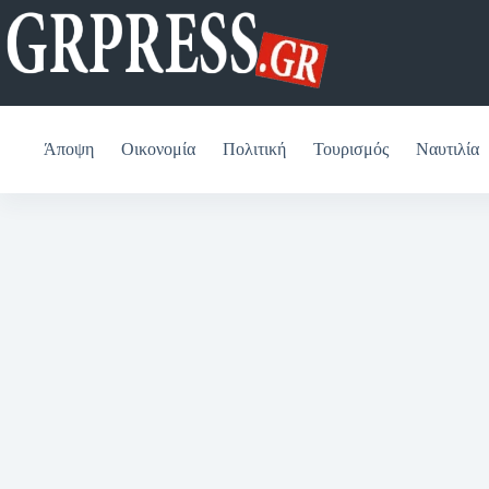
Μετάβαση
στο
περιεχόμενο
Άποψη
Οικονομία
Πολιτική
Τουρισμός
Ναυτιλία