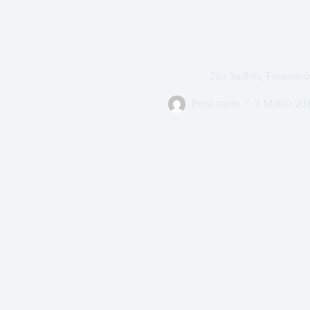
26ο Διεθνές Τουρνουά
Press room
2 Μαΐου 20