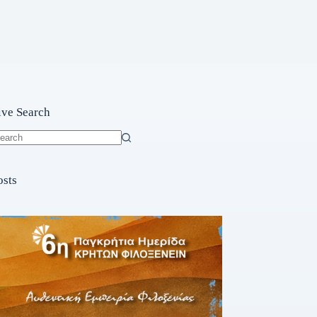
ive Search
o
sults
osts