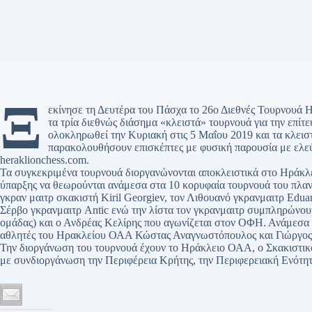
Ξ
εκίνησε τη Δευτέρα του Πάσχα το 26ο Διεθνές Τουρνουά 
τα τρία διεθνώς διάσημα «κλειστά» τουρνουά για την επίτε
ολοκληρωθεί την Κυριακή στις 5 Μαΐου 2019 και τα κλεισ
παρακολουθήσουν επισκέπτες με φυσική παρουσία με ελεύθ
heraklionchess.com.
Τα συγκεκριμένα τουρνουά διοργανώνονται αποκλειστικά στο Ηράκλει
ύπαρξης να θεωρούνται ανάμεσα στα 10 κορυφαία τουρνουά του πλα
γκραν μαιτρ σκακιστή Kiril Georgiev, τον Λιθουανό γκρανμαιτρ Edua
Σέρβο γκρανμαιτρ Antic ενώ την λίστα τον γκρανμαιτρ συμπληρώνουν
ομάδας) και ο Ανδρέας Κελίρης που αγωνίζεται στον ΟΦΗ. Ανάμεσα 
αθλητές του Ηρακλείου ΟΑΑ Κώστας Αναγνωστόπουλος και Γιώργος Μ
Την διοργάνωση του τουρνουά έχουν το Ηράκλειο ΟΑΑ, ο Σκακιστικ
με συνδιοργάνωση την Περιφέρεια Κρήτης, την Περιφερειακή Ενότη