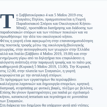
Τ
ο Σαββατοκύριακο 4 και 5 Μαΐου 2019 στις
Σταγιάτες Πηλίου, πραγματοποιείται η Γιορτή
Παραδοσιακού Σπόρου και Οικολογικού Κήπου-
Μπαξέ, προσπάθεια διατήρησης και διάδοσης των
παραδοσιακών σπόρων και των ντόπιων ποικιλιών και να
προωθήσουμε την ιδέα του οικολογικού κήπου.
Φέτος η γιορτή είναι αφιερωμένη στην επανανοηματοδότηση
της ποιοτικής τροφής μέσω της οικολογικής/βιολογικής
γεωργίας, στην αυτοοργάνωση των γεωργών στην Ελλάδα
αλλά και Ιταλία (Σάββατο 4 Μαΐου 2019, 19.00) και στην
ενημέρωση γύρω από τα δηλητήρια που επιφυλάσσει η
αλόγιστη ανάπτυξη στην παραγωγή τροφής και το πιάτο μας
καθημερινά (Κυριακή 5 Μαΐου 2019, 13.00). Την Κυριακή
στις 12.00, στην πλατεία των Σταγιατών, η γιορτή
κορυφώνεται με την ανταλλαγή σπόρων.
Το πρόγραμμα των εργαστηρίων θα περιλαμβάνει
καλλιέργεια λαχανικών και δημιουργία σπορείων, κρητική
διατροφή, ecoprinting με φυτικές βαφές, πλέξιμο με βελόνες.
Επίσης θα γίνουν δραστηριότητες για παιδιά με σχεδιασμό
κήπου, κατασκευή terrarium και περπάτημα σε μονοπάτια
των Σταγιατών.
Στη διάρκεια του διημέρου θα υπάρχουν φυτά από ντόπιες