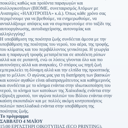
ποικιλίες καθώς και προϊόντα παραγωγών και
συλλογικοτήτων (ΒΙΟΜΕ, συνεταιρισμός Ατόμων με
Αναπηρίες «ΗΛΙΟΤΡΟΠΙΑ» κ.ά.). Όπως κάθε χρόνο σας
περιμένουμε για να βρεθούμε, να ενημερωθούμε, να
ανταλλάξουμε απόψεις και να συμπορευτούμε στο ταξίδι της
αυτοοργάνωσης, αυτοδιαχείρισης, αυτονομίας και
αλληλεγγύης!
Η υποβάθμιση της ποιότητα ζωής συνδέεται άμεσα με την
υποβάθμιση της ποιότητας του νερού, του αέρα, της τροφής,
του κλίματος και του περιβάλλοντος γενικότερα. Η γεωργία
και η παραγωγή τροφής μετατρέπεται σε αποδέκτη ρύπων
αλλά και σε ρυπαντή, ενώ οι λύσεις γίνονται όλο και πιο
αυτονόητες αλλά και αναγκαίες. Ο σπόρος ως πηγή ζωή
εμπερικλείει τη δύναμη αλλά και την ελπίδα της προοπτικής
για το μέλλον. Ο αγώνας μας για τη διατήρηση των βασικών
και κοινών αγαθών είναι αδιαπραγμάτευτος και καθημερινός
και συνδέεται με το κίνημα ενάντια στην ιδιωτικοποίηση του
νερού, το κίνημα των κατοίκων της Χαλκιδικής ενάντια στην
εξόρυξη χρυσού, τον αγώνα πολιτών του Βόλου ενάντια στην
καύση σκουπιδιών και με πολλές ακόμη κινητοποιήσεις
πολιτών πανελλαδικά ενάντια στην υποβάθμιση της
ποιότητας ζωής.
Το πρόγραμμα
ΣΑΒΒΑΤΟ 4 ΜΑΪΟΥ
15:00 ΕΡΓΑΣΤΗΡΙ ΟΙΚΟΤΥΠΙΑΣ (ECO PRINTING),