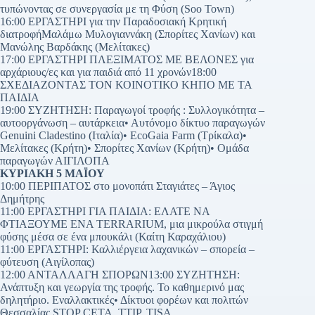
τυπώνοντας σε συνεργασία με τη Φύση (Soo Town)
16:00 ΕΡΓΑΣΤΗΡΙ για την Παραδοσιακή Κρητική
διατροφήΜαλάμω Μυλογιαννάκη (Σπορίτες Χανίων) και
Μανώλης Βαρδάκης (Μελίτακες)
17:00 ΕΡΓΑΣΤΗΡΙ ΠΛΕΞΙΜΑΤΟΣ ΜΕ ΒΕΛΟΝΕΣ για
αρχάριους/ες και για παιδιά από 11 χρονών18:00
ΣΧΕΔΙΑΖΟΝΤΑΣ ΤΟΝ ΚΟΙΝΟΤΙΚΟ ΚΗΠΟ ΜΕ ΤΑ
ΠΑΙΔΙΑ
19:00 ΣΥΖΗΤΗΣΗ: Παραγωγοί τροφής : Συλλογικότητα –
αυτοοργάνωση – αυτάρκεια• Αυτόνομο δίκτυο παραγωγών
Genuini Cladestino (Ιταλία)• EcoGaia Farm (Τρίκαλα)•
Μελίτακες (Κρήτη)• Σπορίτες Χανίων (Κρήτη)• Ομάδα
παραγωγών ΑΙΓΙΛΟΠΑ
ΚΥΡΙΑΚΗ 5 ΜΑΪΟΥ
10:00 ΠΕΡΙΠΑΤΟΣ στο μονοπάτι Σταγιάτες – Άγιος
Δημήτρης
11:00 ΕΡΓΑΣΤΗΡΙ ΓΙΑ ΠΑΙΔΙΑ: ΕΛΑΤΕ ΝΑ
ΦΤΙΑΞΟΥΜΕ ΕΝΑ TERRARIUM, μια μικρούλα στιγμή
φύσης μέσα σε ένα μπουκάλι (Καίτη Καραχάλιου)
11:00 ΕΡΓΑΣΤΗΡΙ: Καλλιέργεια λαχανικών – σπορεία –
φύτευση (Αιγίλοπας)
12:00 ΑΝΤΑΛΛΑΓΗ ΣΠΟΡΩΝ13:00 ΣΥΖΗΤΗΣΗ:
Ανάπτυξη και γεωργία της τροφής. Το καθημερινό μας
δηλητήριο. Εναλλακτικές• Δίκτυοι φορέων και πολιτών
Θεσσαλίας STOP CETA, TTIP, TISA