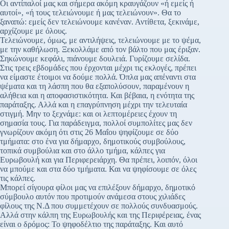
Οι αντίπαλοί μας και σήμερα ακόμη κραυγάζουν «ή εμείς ή
αυτοί», «ή τους τελειώνουμε ή μας τελειώνουν». Θα το
ξαναπώ: εμείς δεν τελειώνουμε κανέναν. Αντίθετα, ξεκινάμε,
αρχίζουμε με όλους.
Τελειώνουμε, όμως, με αντιλήψεις, τελειώνουμε με το ψέμα,
με την καθήλωση. Ξεκολλάμε από τον βάλτο που μας έριξαν.
Σηκώνουμε κεφάλι, πιάνουμε δουλειά. Γυρίζουμε σελίδα.
Στις τρεις εβδομάδες που έρχονται μέχρι τις εκλογές, πρέπει
να είμαστε έτοιμοι να δούμε πολλά. Όπλα μας απέναντι στα
ψέματα και τη λάσπη που θα εξαπολύσουν, παραμένουν η
αλήθεια και η αποφασιστικότητα. Και βέβαια, η ενότητα της
παράταξης. Αλλά και η επαγρύπνηση μέχρι την τελευταία
στιγμή. Μην το ξεχνάμε: και οι λεπτομέρειες έχουν τη
σημασία τους. Για παράδειγμα, πολλοί συμπολίτες μας δεν
γνωρίζουν ακόμη ότι στις 26 Μαΐου ψηφίζουμε σε δύο
τμήματα: στο ένα για δήμαρχο, δημοτικούς συμβούλους,
τοπικά συμβούλια και στο άλλο τμήμα, κάλπες για
Ευρωβουλή και για Περιφερειάρχη. Θα πρέπει, λοιπόν, όλοι
να μπούμε και στα δύο τμήματα. Και να ψηφίσουμε σε όλες
τις κάλπες.
Μπορεί σίγουρα φίλοι μας να επιλέξουν δήμαρχο, δημοτικό
σύμβουλο αυτόν που προτιμούν ανάμεσα στους χιλιάδες
φίλους της Ν.Δ που συμμετέχουν σε πολλούς συνδυασμούς.
Αλλά στην κάλπη της Ευρωβουλής και της Περιφέρειας, ένας
είναι ο δρόμος: Το ψηφοδέλτιο της παράταξης. Και αυτό