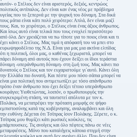
αυτόν- ο Στέλιος δεν είναι αριστερός, δεξιός, κεντρώος
πολιτικός αντίπαλος. Δεν είναι καν ένας νέος με πρόβλημα
υγείας που το ξεπερνά με την ψυχική του δύναμη. Στα δικά
τους μάτια είναι κάτι πολύ χειρότερο: Απλά, δεν είναι μαζί
τους. Και, το χειρότερο, ο Στέλιος είναι ένας άξιος άνθρωπος.
Και ίσως αυτό είναι τελικά που τους ενοχλεί περισσότερο
από όλα. Δεν χρειάζεται να πω τίποτε για το ποιος είναι και τι
έχει κάνει ο Στέλιος. Μας τιμά η απόφασή του να μπει στο
ευρωψηφοδέλτιο της Ν.Δ. Είναι για μας μια ακτίνα ελπίδας
ότι η πολιτική, όλοι μας, ο καθένας ξεχωριστά, μπορεί να
πάρει δύναμη από αυτούς που έχουν δείξει οι ίδιοι τεράστια
δύναμη -υπεράνθρωπη δύναμη- στη ζωή τους. Μας κάνει πιο
δυνατούς ο Στέλιος και τον ευχαριστούμε γι΄αυτό. Κάνει όλη
την Ελλάδα πιο δυνατή. Και πέστε μου πόσο σάπια μπορεί να
είναι μια πολιτική που αντιμετωπίζει με τόσο απάνθρωπο
τρόπο έναν άνθρωπο που έχει δείξει τέτοιο υπεράνθρωπο
κουράγιο; Υιοθετώντας, λοιπόν, ο πρωθυπουργός την
συγκεκριμένη στάση, να ταυτιστεί απόλυτα με τον κ.
Πολάκη, να μετατρέψει την πρόταση μομφής σε ψήφο
εμπιστοσύνης κατά της κυβέρνησης, αναλαμβάνει και όλη
την ευθύνη: Δέχεται ότι Τσίπρας ίσον Πολάκης. Ξέρετε, ο κ.
Τσίπρας μου θυμίζει κάτι ρωσικές κούκλες, τις
μπάμπουσκες. Τις ανοίγεις και όλο πέφτεις πάνω σε νέες
μεταμφιέσεις. Μόνο που καταλήγεις κάποια στιγμή στην
τελευταία κούκλα και αυτή δεν ανοίγει άλλο. Που δεν είναι