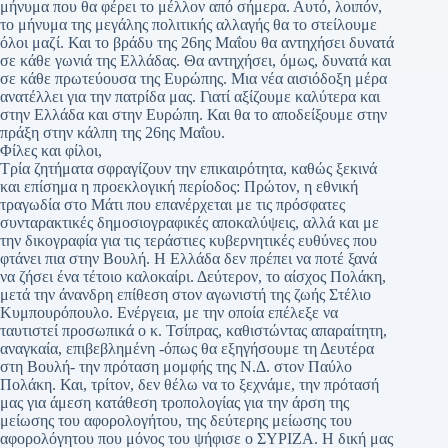
μήνυμα που θα φέρει το μέλλον από σήμερα. Αυτό, λοιπόν,
το μήνυμα της μεγάλης πολιτικής αλλαγής θα το στείλουμε
όλοι μαζί. Και το βράδυ της 26ης Μαΐου θα αντηχήσει δυνατά
σε κάθε γωνιά της Ελλάδας. Θα αντηχήσει, όμως, δυνατά και
σε κάθε πρωτεύουσα της Ευρώπης. Μια νέα αισιόδοξη μέρα
ανατέλλει για την πατρίδα μας. Γιατί αξίζουμε καλύτερα και
στην Ελλάδα και στην Ευρώπη. Και θα το αποδείξουμε στην
πράξη στην κάλπη της 26ης Μαΐου.
Φίλες και φίλοι,
Τρία ζητήματα σφραγίζουν την επικαιρότητα, καθώς ξεκινά
και επίσημα η προεκλογική περίοδος: Πρώτον, η εθνική
τραγωδία στο Μάτι που επανέρχεται με τις πρόσφατες
συνταρακτικές δημοσιογραφικές αποκαλύψεις, αλλά και με
την δικογραφία για τις τεράστιες κυβερνητικές ευθύνες που
φτάνει πια στην Βουλή. Η Ελλάδα δεν πρέπει να ποτέ ξανά
να ζήσει ένα τέτοιο καλοκαίρι. Δεύτερον, το αίσχος Πολάκη,
μετά την άνανδρη επίθεση στον αγωνιστή της ζωής Στέλιο
Κυμπουρόπουλο. Ενέργεια, με την οποία επέλεξε να
ταυτιστεί προσωπικά ο κ. Τσίπρας, καθιστώντας απαραίτητη,
αναγκαία, επιβεβλημένη -όπως θα εξηγήσουμε τη Δευτέρα
στη Βουλή- την πρόταση μομφής της Ν.Δ. στον Παύλο
Πολάκη. Και, τρίτον, δεν θέλω να το ξεχνάμε, την πρότασή
μας για άμεση κατάθεση τροπολογίας για την άρση της
μείωσης του αφορολογήτου, της δεύτερης μείωσης του
αφορολόγητου που μόνος του ψήφισε ο ΣΥΡΙΖΑ. Η δική μας