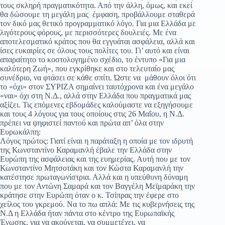
τους σκληρή πραγματικότητα. Από την άλλη, όμως, και εκεί
θα δώσουμε τη μεγάλη μας έμφαση, προβάλλουμε σταθερά
τον δικό μας θετικό προγραμματικό λόγο. Για μια Ελλάδα με
λιγότερους φόρους, με περισσότερες δουλειές. Με ένα
αποτελεσματικό κράτος που θα εγγυάται ασφάλεια, αλλά και
ίσες ευκαιρίες σε όλους τους πολίτες του. Γι’ αυτό και είναι
απαραίτητο το κοστολογημένο σχέδιο, το έντυπο «Για μια
καλύτερη Ζωή», που εγκρίθηκε και στο τελευταίο μας
συνέδριο, να φτάσει σε κάθε σπίτι. Ώστε να μάθουν όλοι ότι
το «όχι» στον ΣΥΡΙΖΑ σημαίνει ταυτόχρονα και ένα μεγάλο
«ναι» όχι στη Ν.Δ., αλλά στην Ελλάδα που πραγματικά μας
αξίζει. Τις επόμενες εβδομάδες καλούμαστε να εξηγήσουμε
και τους 4 λόγους για τους οποίους στις 26 Μαΐου, η Ν.Δ.
πρέπει να ψηφιστεί παντού και πρώτα απ’ όλα στην
Ευρωκάλπη:
Λόγος πρώτος: Γιατί είναι η παράταξη η οποία με τον ιδρυτή
της Κωνσταντίνο Καραμανλή έβαλε την Ελλάδα στην
Ευρώπη της ασφάλειας και της ευημερίας. Αυτή που με τον
Κωνσταντίνο Μητσοτάκη και τον Κώστα Καραμανλή την
κατέστησε πρωταγωνίστρια. Αλλά και η υπεύθυνη δύναμη
που με τον Αντώνη Σαμαρά και τον Βαγγέλη Μεϊμαράκη την
κράτησε στην Ευρώπη όταν ο κ. Τσίπρας την έφερε στο
χείλος του γκρεμού. Να το πω απλά: Με τις κυβερνήσεις της
Ν.Δ η Ελλάδα ήταν πάντα στο κέντρο της Ευρωπαϊκής
Ένωσης, για να ακούγεται, να συμμετέχει, να