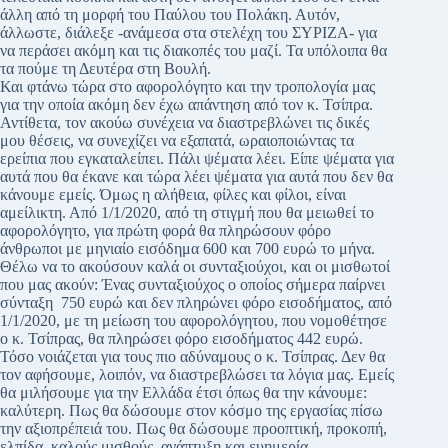
άλλη από τη μορφή του Παύλου του Πολάκη. Αυτόν,
άλλωστε, διάλεξε -ανάμεσα στα στελέχη του ΣΥΡΙΖΑ- για
να περάσει ακόμη και τις διακοπές του μαζί. Τα υπόλοιπα θα
τα πούμε τη Δευτέρα στη Βουλή.
Και φτάνω τώρα στο αφορολόγητο και την τροπολογία μας
για την οποία ακόμη δεν έχω απάντηση από τον κ. Τσίπρα.
Αντίθετα, τον ακούω συνέχεια να διαστρεβλώνει τις δικές
μου θέσεις, να συνεχίζει να εξαπατά, ωραιοποιώντας τα
ερείπια που εγκαταλείπει. Πάλι ψέματα λέει. Είπε ψέματα για
αυτά που θα έκανε και τώρα λέει ψέματα για αυτά που δεν θα
κάνουμε εμείς. Όμως η αλήθεια, φίλες και φίλοι, είναι
αμείλικτη. Από 1/1/2020, από τη στιγμή που θα μειωθεί το
αφορολόγητο, για πρώτη φορά θα πληρώσουν φόρο
άνθρωποι με μηνιαίο εισόδημα 600 και 700 ευρώ το μήνα.
Θέλω να το ακούσουν καλά οι συνταξιούχοι, και οι μισθωτοί
που μας ακούν: Ένας συνταξιούχος ο οποίος σήμερα παίρνει
σύνταξη 750 ευρώ και δεν πληρώνει φόρο εισοδήματος, από
1/1/2020, με τη μείωση του αφορολόγητου, που νομοθέτησε
ο κ. Τσίπρας, θα πληρώσει φόρο εισοδήματος 442 ευρώ.
Τόσο νοιάζεται για τους πιο αδύναμους ο κ. Τσίπρας. Δεν θα
τον αφήσουμε, λοιπόν, να διαστρεβλώσει τα λόγια μας. Εμείς
θα μιλήσουμε για την Ελλάδα έτσι όπως θα την κάνουμε:
καλύτερη. Πως θα δώσουμε στον κόσμο της εργασίας πίσω
την αξιοπρέπειά του. Πως θα δώσουμε προοπτική, προκοπή,
ελπίδα, καλούς μισθούς, ανάπτυξη και ευημερία.