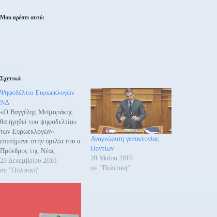
Μου αρέσει αυτό:
Σχετικά
Ψηφοδέλτιο Ευρωεκλογών
ΝΔ
«Ο Βαγγέλης Μεϊμαράκης
θα ηγηθεί του ψηφοδελτίου
των Ευρωεκλογών»
Αναγνώριση γενοκτονίας
επισήμανε στην ομιλία του ο
Ποντίων
Πρόεδρος της Νέας
20 Μαΐου 2019
Δημοκρατίας Κυριάκος
20 Δεκεμβρίου 2018
σε "Πολιτική"
Μητσοτάκης στο κλείσιμο
σε "Πολιτική"
του 12ου Τακτικού
Συνεδρίου του Κόμματος
την Κυριακή 16 Δεκεμβρίου
2018. Ακόμη τόνισε «Το 12ο