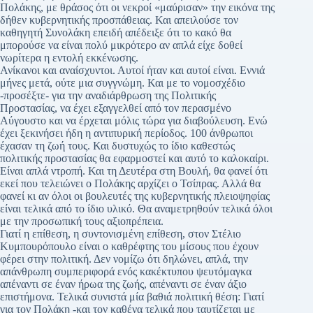
Πολάκης, με θράσος ότι οι νεκροί «μαύρισαν» την εικόνα της
δήθεν κυβερνητικής προσπάθειας. Και απειλούσε τον
καθηγητή Συνολάκη επειδή απέδειξε ότι το κακό θα
μπορούσε να είναι πολύ μικρότερο αν απλά είχε δοθεί
νωρίτερα η εντολή εκκένωσης.
Ανίκανοι και αναίσχυντοι. Αυτοί ήταν και αυτοί είναι. Εννιά
μήνες μετά, ούτε μια συγγνώμη. Και με το νομοσχέδιο
-προσέξτε- για την αναδιάρθρωση της Πολιτικής
Προστασίας, να έχει εξαγγελθεί από τον περασμένο
Αύγουστο και να έρχεται μόλις τώρα για διαβούλευση. Ενώ
έχει ξεκινήσει ήδη η αντιπυρική περίοδος. 100 άνθρωποι
έχασαν τη ζωή τους. Και δυστυχώς το ίδιο καθεστώς
πολιτικής προστασίας θα εφαρμοστεί και αυτό το καλοκαίρι.
Είναι απλά ντροπή. Και τη Δευτέρα στη Βουλή, θα φανεί ότι
εκεί που τελειώνει ο Πολάκης αρχίζει ο Τσίπρας. Αλλά θα
φανεί κι αν όλοι οι βουλευτές της κυβερνητικής πλειοψηφίας
είναι τελικά από το ίδιο υλικό. Θα αναμετρηθούν τελικά όλοι
με την προσωπική τους αξιοπρέπεια.
Γιατί η επίθεση, η συντονισμένη επίθεση, στον Στέλιο
Κυμπουρόπουλο είναι ο καθρέφτης του μίσους που έχουν
φέρει στην πολιτική. Δεν νομίζω ότι δηλώνει, απλά, την
απάνθρωπη συμπεριφορά ενός κακέκτυπου ψευτόμαγκα
απέναντι σε έναν ήρωα της ζωής, απέναντι σε έναν άξιο
επιστήμονα. Τελικά συνιστά μία βαθιά πολιτική θέση: Γιατί
για τον Πολάκη -και τον καθένα τελικά που ταυτίζεται με