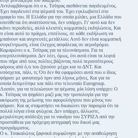
στην μονταζιέρα του Μαξίμου.
Αντιλαμβάνομαι ότι ο κ. Τσίπρας αισθάνεται παγιδευμένος.
Έχει παγιδευτεί στα ψέματά του. Έχει εγκλωβιστεί στο
γραφείο του. Η Ελλάδα για την οποία μιλάει, μια Ελλάδα που
υποτίθεται ότι αναπτύσσεται, δεν υπάρχει. Γι’ αυτό και δεν
κάνει περιοδείες, αλλά κλειστές κομματικές εκδηλώσεις. Και
τι είναι αυτό το πράγμα, επιτέλους, σε κάθε εκδήλωση να
μπαίνουν και ανιχνευτές μετάλλου; Αυτό δεν είναι κομματική
συγκέντρωση, είναι έλεγχος ασφάλειας σε αεροδρόμιο.
Καμαρώνει ο κ. Τσίπρας για τα πλεονάσματα. Για τα
υπερπλεονάσματα. Δεν λέει, όμως, ότι αυτά είναι τα λεφτά
που πήρε από τους πολίτες βάζοντας πολύ περισσότερους
φόρους από ό,τι του ζητούσε μέχρι και το ΔΝΤ. Και
υπόσχεται, πάλι, τι; Ότι δεν θα εφαρμόσει αυτά που ο ίδιος
ψήφισε με φανατισμό πριν από λίγους μήνες. Και για τα
οποία δεσμεύτηκε και πάλι στο τελευταίο Eurogroup.
Λοιπόν, για να τελειώσουν τα ψέματα, μία λύση υπάρχει: Ο
κ. Τσίπρας να ψηφίσει μαζί μας την τροπολογία για την
ακύρωση της μείωσης του αφορολόγητου που μόνος του
ψήφισε. Και ας σταματήσει να δικαιώνει την παροιμία ότι τα
πολλά λόγια είναι φτώχεια. Δεν υπάρχει, άλλωστε,
μεγαλύτερη απόδειξη για το ναυάγιο του ΣΥΡΙΖΑ από την
προσπάθεια για πρόχειρη αντιγραφή του δικού μας
προγράμματος.
Ο κ. Τσακαλώτος ξαφνικά συμφώνησε με την αναθεώρηση