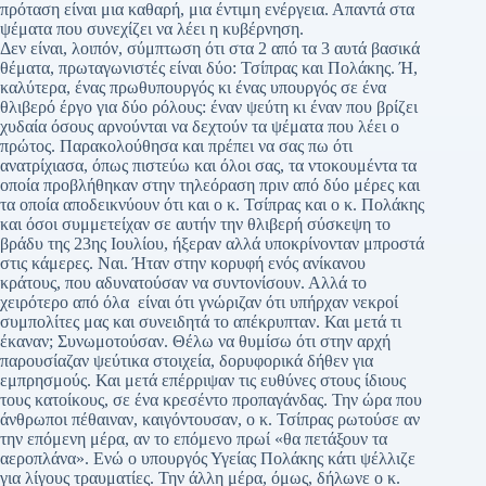
πρόταση είναι μια καθαρή, μια έντιμη ενέργεια. Απαντά στα
ψέματα που συνεχίζει να λέει η κυβέρνηση.
Δεν είναι, λοιπόν, σύμπτωση ότι στα 2 από τα 3 αυτά βασικά
θέματα, πρωταγωνιστές είναι δύο: Τσίπρας και Πολάκης. Ή,
καλύτερα, ένας πρωθυπουργός κι ένας υπουργός σε ένα
θλιβερό έργο για δύο ρόλους: έναν ψεύτη κι έναν που βρίζει
χυδαία όσους αρνούνται να δεχτούν τα ψέματα που λέει ο
πρώτος. Παρακολούθησα και πρέπει να σας πω ότι
ανατρίχιασα, όπως πιστεύω και όλοι σας, τα ντοκουμέντα τα
οποία προβλήθηκαν στην τηλεόραση πριν από δύο μέρες και
τα οποία αποδεικνύουν ότι και ο κ. Τσίπρας και ο κ. Πολάκης
και όσοι συμμετείχαν σε αυτήν την θλιβερή σύσκεψη το
βράδυ της 23ης Ιουλίου, ήξεραν αλλά υποκρίνονταν μπροστά
στις κάμερες. Ναι. Ήταν στην κορυφή ενός ανίκανου
κράτους, που αδυνατούσαν να συντονίσουν. Αλλά το
χειρότερο από όλα είναι ότι γνώριζαν ότι υπήρχαν νεκροί
συμπολίτες μας και συνειδητά το απέκρυπταν. Και μετά τι
έκαναν; Συνωμοτούσαν. Θέλω να θυμίσω ότι στην αρχή
παρουσίαζαν ψεύτικα στοιχεία, δορυφορικά δήθεν για
εμπρησμούς. Και μετά επέρριψαν τις ευθύνες στους ίδιους
τους κατοίκους, σε ένα κρεσέντο προπαγάνδας. Την ώρα που
άνθρωποι πέθαιναν, καιγόντουσαν, ο κ. Τσίπρας ρωτούσε αν
την επόμενη μέρα, αν το επόμενο πρωί «θα πετάξουν τα
αεροπλάνα». Ενώ ο υπουργός Υγείας Πολάκης κάτι ψέλλιζε
για λίγους τραυματίες. Την άλλη μέρα, όμως, δήλωνε ο κ.