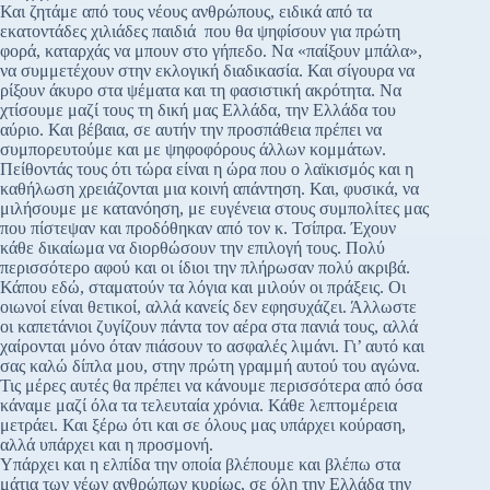
Και ζητάμε από τους νέους ανθρώπους, ειδικά από τα
εκατοντάδες χιλιάδες παιδιά που θα ψηφίσουν για πρώτη
φορά, καταρχάς να μπουν στο γήπεδο. Να «παίξουν μπάλα»,
να συμμετέχουν στην εκλογική διαδικασία. Και σίγουρα να
ρίξουν άκυρο στα ψέματα και τη φασιστική ακρότητα. Να
χτίσουμε μαζί τους τη δική μας Ελλάδα, την Ελλάδα του
αύριο. Και βέβαια, σε αυτήν την προσπάθεια πρέπει να
συμπορευτούμε και με ψηφοφόρους άλλων κομμάτων.
Πείθοντάς τους ότι τώρα είναι η ώρα που ο λαϊκισμός και η
καθήλωση χρειάζονται μια κοινή απάντηση. Και, φυσικά, να
μιλήσουμε με κατανόηση, με ευγένεια στους συμπολίτες μας
που πίστεψαν και προδόθηκαν από τον κ. Τσίπρα. Έχουν
κάθε δικαίωμα να διορθώσουν την επιλογή τους. Πολύ
περισσότερο αφού και οι ίδιοι την πλήρωσαν πολύ ακριβά.
Κάπου εδώ, σταματούν τα λόγια και μιλούν οι πράξεις. Οι
οιωνοί είναι θετικοί, αλλά κανείς δεν εφησυχάζει. Άλλωστε
οι καπετάνιοι ζυγίζουν πάντα τον αέρα στα πανιά τους, αλλά
χαίρονται μόνο όταν πιάσουν το ασφαλές λιμάνι. Γι’ αυτό και
σας καλώ δίπλα μου, στην πρώτη γραμμή αυτού του αγώνα.
Τις μέρες αυτές θα πρέπει να κάνουμε περισσότερα από όσα
κάναμε μαζί όλα τα τελευταία χρόνια. Κάθε λεπτομέρεια
μετράει. Και ξέρω ότι και σε όλους μας υπάρχει κούραση,
αλλά υπάρχει και η προσμονή.
Υπάρχει και η ελπίδα την οποία βλέπουμε και βλέπω στα
μάτια των νέων ανθρώπων κυρίως, σε όλη την Ελλάδα την