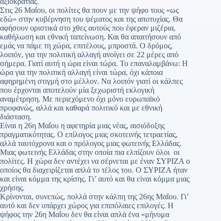
αξιοκρατίας.
Στις 26 Μαΐου, οι πολίτες θα πουν με την ψήφο τους «ως
εδώ» στην κυβέρνηση του ψέματος και της αποτυχίας. Θα
αφήσουν οριστικά στο χθες αυτούς που έφεραν μιζέρια,
καθήλωση και εθνική ταπείνωση. Και θα απαιτήσουν από
εμάς να πάμε τη χώρα, επιτέλους, μπροστά. Ο δρόμος,
λοιπόν, για την πολιτική αλλαγή ανοίγει σε 22 μέρες από
σήμερα. Γιατί αυτή η ώρα είναι τώρα. Το επαναλαμβάνω: Η
ώρα για την πολιτική αλλαγή είναι τώρα, όχι κάποια
αφηρημένη στιγμή στο μέλλον. Να λοιπόν γιατί οι κάλπες
που έρχονται αποτελούν μία ξεχωριστή εκλογική
αναμέτρηση. Με περιεχόμενο όχι μόνο ευρωπαϊκό
προφανώς, αλλά και καθαρά πολιτικό και με εθνική
διάσταση.
Είναι η 26η Μαΐου η αφετηρία μιας νέας, αισιόδοξης
πραγματικότητας. Ο επίλογος μιας σκοτεινής τετραετίας,
αλλά ταυτόχρονα και ο πρόλογος μιας φωτεινής Ελλάδας.
Μιας φωτεινής Ελλάδας στην οποία πια ελπίζουν όλοι οι
πολίτες. Η χώρα δεν αντέχει να σέρνεται με έναν ΣΥΡΙΖΑ ο
οποίος θα διαχειρίζεται απλά το τέλος του. Ο ΣΥΡΙΖΑ ήταν
και είναι κόμμα της κρίσης. Γι’ αυτό και θα είναι κόμμα μιας
χρήσης.
Κρίνονται, συνεπώς, πολλά στην κάλπη της 26ης Μαΐου. Γι’
αυτό και δεν υπάρχει χώρος για επιπόλαιες επιλογές. Η
ψήφος την 26η Μαΐου δεν θα είναι απλά ένα «μήνυμα