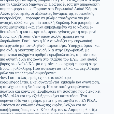
και τη λαϊκίστικη δημαγωγία. Πρώτος έθεσα την απαράδεκτη
συμπεριφορά του κ. Όρμπαν στο Ευρωπαϊκό Λαϊκό Κόμμα.
Αλλά, μόνο εμείς, οι αξιόπιστες δυνάμεις της ευρωπαϊκής
κεντροδεξιάς, μπορούμε να μιλάμε ταυτόχρονα για μία
ανοιχτή, αλλά και για μία ασφαλή Ευρώπη. Και μπορούμε να
ενσωματώνουμε -και είναι επιβεβλημένο να το κάνουμε-
θετικά ακόμη και τις κριτικές προσεγγίσεις για τη σημερινή
Ευρωπαϊκή Ένωση στην οποία πολλά χρειάζεται να
διορθωθούν. Γιατί μόνο η Ν.Δ συνδυάζει την ευρωπαϊκή
συνεργασία με τον αληθινό πατριωτισμό. Υπάρχει, όμως, και
μια ακόμη διάσταση: Ισχυρή Ν.Δ στην Ευρωβουλή, με
σημαντικά αυξημένο αριθμό ευρωβουλευτών, σημαίνει και
πιο δυνατή δική της φωνή στο πλαίσιο του ΕΛΚ. Και ειδικό
βάρος στο Λαϊκό Κόμμα σημαίνει πιο ισχυρή επιρροή στην
Ευρώπη ολόκληρη. Που συνεπάγεται τελικά και μεγαλύτερο
ρόλο για τα ελληνικά συμφέροντα.
4ον. Γιατί, τέλος, εμείς έχουμε το καλύτερο
ευρωψηφοδέλτιο. Εκεί συναντώνται εμπειρία και ανανέωση,
η συνέχεια και η διεύρυνση. Και σε αυτό γεφυρώνονται
πολιτική και κοινωνία. Συμβολίζει την ποιότητα που διεκδικεί
η ΝΔ, αλλά και την εξέλιξη που έχει κατακτήσει. Ένα
ουράνιο τόξο για τη χώρα, μετά την καταιγίδα του ΣΥΡΙΖΑ.
Απέναντι σε επιλογές όπως της κυρίας Λοΐζου και σε
υποψήφιους όπως τον κ. Κόκκαλη, τον κ. Λάμπρου, θυμίζω