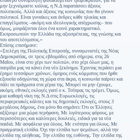
σταθερό συνομιλητή φυλακισμένων τρομοκρατών, για να
μην ξεχνιόμαστε κιόλας, η Ν.Δ παρατάσσει άξιους
πολιτικούς. Αλλά και άξιους της κοινωνίας που θα γίνουν
πολιτικοί. Είναι γυναίκες και άνδρες κάθε ηλικίας και
επαγγέλματος –ακόμη και ιδεολογικής απόχρωσης– που
όμως, μοιράζονται όλοι ένα κοινό χαρακτηριστικό.
Εκπροσωπούν την Ελλάδα της αξιοπρέπειας, της γνώσης και
του αποτελέσματος.»
Επίσης επισήμανε:
«Στελέχη της Πολιτικής Επιτροπής, συναγωνιστές της Νέας
Δημοκρατίας, σε τρεις εβδομάδες από σήμερα, στις 26
Μαΐου, είναι στο χέρι των πολιτών, στο χέρι όλων μας, η
πατρίδα μας να κάνει ένα νέο ξεκίνημα. Έχοντας περάσει μια
έρημο τεσσάρων χρόνων, όμηρος ενός κόμματος που ήρθε
εξουσία οδηγώντας τη χώρα στα άκρα, η κοινωνία παίρνει και
πάλι τα πράγματα στα χέρια της. Μπορεί να μην έχουμε,
ακόμη, εθνικές εκλογές γιατί ο κ. Τσίπρας τις τρέμει. Όμως,
μια καθαρή νίκη της Ν.Δ στις Ευρωεκλογές, τις
περιφερειακές κάλπες και τις δημοτικές εκλογές, στους 3
μεγάλους δήμους, ένα μόνο θα σημάνει: Ότι οι Έλληνες
αξίζουμε μια χώρα περήφανη. Με λιγότερους φόρους, με
περισσότερες και καλύτερες δουλειές, ειδικά για τα νέα
παιδιά. Με ασφάλεια για όλους. Με ενότητα για όλους. Με
πραγματική ελπίδα. Όχι την ελπίδα των ψεμάτων, αλλά την
ελπίδα της αλήθειας. Την ελπίδα της ευθύνης. Την ελπίδα της