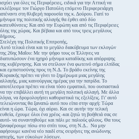
ισχύει για όλες τις Περιφέρειες, ειδικά για την Αττική να
εκλέξουμε τον Γιώργο Πατούλη επόμενο Περιφερειάρχη
απέναντι στη θλιβερή παρουσία της κ. Δούρου. Γιατί το
μήνυμα της πολιτικής αλλαγής θα έρθει από δύο
κατευθύνσεις: Και από την Ευρώπη και από τις Περιφέρειες
όλης της χώρας. Και βέβαια και από τους τρεις μεγάλους
δήμους.
Στελέχη της Πολιτικής Επιτροπής,
Αυτό τελικά είναι και το μεγάλο διακύβευμα των εκλογών
της 26ης Μαΐου: Με την ψήφο τους οι Έλληνες να
διατυπώσουν ένα ηχηρό μήνυμα καταδίκης και απόρριψης
της κυβέρνησης. Και να στείλουν ένα φωτεινό σήμα ελπίδας
και εμπιστοσύνης προς τη Ν.Δ. Το βράδυ εκείνης της
Κυριακής πρέπει να γίνει το ξημέρωμα μιας μεγάλης
αλλαγής, μιας καινούργιας ημέρας για την πατρίδα. Το
αποτέλεσμα πρέπει να είναι τόσο εμφατικό, που ουσιαστικά
να την επιβάλλει αυτή τη μεγάλη πολιτική αλλαγή. Με άλλα
λόγια, να δρομολογήσει καθοριστικά τις εξελίξεις. Γι’ αυτό
τελειώνοντας θα ξαναπώ αυτό που είπα στην αρχή: Τώρα
είναι η ώρα. Τώρα, όχι αύριο. Και σε αυτήν την τελική
ευθεία, έχουμε όλοι ένα χρέος -και ζητώ τη βοήθειά σας σε
αυτό- να συναντηθούμε και πάλι με παλιούς φίλους. Θα τους
ξαναφέρουμε πίσω στο σπίτι τους, στη Ν.Δ.. Να μην
αφήσουμε κανένα νέο παιδί στις σειρήνες της ανώδυνης
αποχής, των εύκολων λύσεων.