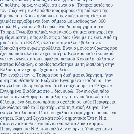
Ο πολίτης, όμως, γνωρίζει ότι είναι ο κ. Τσίπρας αυτός που
τον φτώχυνε με 29 πρόσθετους φόρους στη διάρκεια της
θητείας του. Και στη διάρκεια της δικής του θητείας του
χιλιάδες εργαζόμενοι ζουν σήμερα με μισθούς των 360
ευρώ. Η γενιά των 360 ευρώ είναι δημιούργημα του κ.
Τσίπρα. Γνωρίζει τελικά, γιατί ακούω ότι μας κατηγορεί ότι
εμείς είμαστε με τις ελίτ, πως ο ίδιος είναι με τις ελίτ. Από τη
μία έκοψε το ΕΚΑΣ, αλλά από την άλλη έβαλε τον κ.
Κόκκαλη στο ευρωψηφοδέλτιο. Είναι ο μόνος άνθρωπος που
έχει παππού αλλά δεν έχει πατέρα. Έχω κουραστεί να ακούω
για τον αγωνιστή του εμφυλίου παππού Κόκκαλη, αλλά τον
πατέρα Κόκκαλη, ο οποίος ταυτίστηκε με τη διαπλοκή στην
Ελλάδα, τον έχουμε ξεχάσει τελείως.
Τον ενοχλεί τον κ. Τσίπρα που η δική μας κυβέρνηση, ήταν
αυτή που θέσπισε το Ελάχιστο Εγγυημένο Εισόδημα. Τον
ενοχλεί που δεσμευόμαστε ότι θα αυξήσουμε το Ελάχιστο
Εγγυημένο Εισόδημα στο 1 δισ. ευρώ. Τον ενοχλεί πάρα
πολύ όταν κάθε φορά που μιλάμε για την παιδεία λέμε ότι
θέλουμε ένα δημόσιο πρότυπο σχολείο σε κάθε Περιφέρεια,
ξεκινώντας από το Περιστέρι, από τη Δυτική Αθήνα. Τον
ενοχλούν όλα αυτά. Γιατί του χαλάει το αφήγημα που πάει να
στήσει. Και γιατί ξεχνά κάτι πολύ σημαντικό: Ότι η Ν.Δ.
ήταν, είναι και θα είναι πάντα ένα πλατύ λαϊκό κόμμα.
Περιγράφει μια Ν.Δ. που απλά δεν υπάρχει. Υπάρχει μόνο