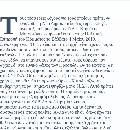
Τ
ους τέσσερεις λόγους για τους οποίους πρέπει να
ενισχυθεί η Νέα Δημοκρατία στις ευρωεκλογές
ανέπτυξε ο Πρόεδρος της ΝΔ κ. Κυριάκος
Μητσοτάκης στην ομιλία του στην Πολιτική
Επιτροπή του Κόμματος το Σάββατο 4 Μαΐου 2019.
Συγκεκριμένα: «Όπως είπα και στην αρχή, είναι χρέος μας να
αναδείξουμε την πολιτική σημασία, αυτών ειδικά των
εκλογών. Η πρώτη ευκαιρία που έχουν οι πολίτες να πουν
«ως εδώ», να απαντήσουν στα ψέματα, τους φόρους, τον
διχασμό, στο εθνικό λάθος των Πρεσπών. Θα το ξαναπώ: δεν
χωρούν, χαλαρές ψήφοι που μετά μπορεί να γίνουν δεκανίκια
στο ΣΥΡΙΖΑ. Ούτε και χαμένες ψήφοι σε σχήματα μιας
χρήσης, που δεν θα υπάρχουν αύριο. «Καταδικάζω την
κυβέρνηση τώρα, σημαίνει ψηφίζω μόνο Ν.Δ.». Αυτό πρέπει
να γίνει συνείδηση κάθε πολίτη. Η καμπάνια μας, λοιπόν,
είναι μία διπλή εξόρμηση αλήθειας: Απαντάμε στην
προπαγάνδα του ΣΥΡΙΖΑ από την μία πλευρά,
αποκαλύπτοντας τα ψέματα που έφερε και τα δεινά που
συσσώρευσε στους πολίτες. Αλλά αυτό είναι -όπως έχω πει
πολλές φορές- το εύκολο κομμάτι της δουλειάς μας και δεν
θέλω και δεν χρειάζεται να αναλώσουμε πολύ χρόνο και
πολύ ενέργεια σε αυτό. Οι πολίτες εξάλλου βιώνουν τη δική