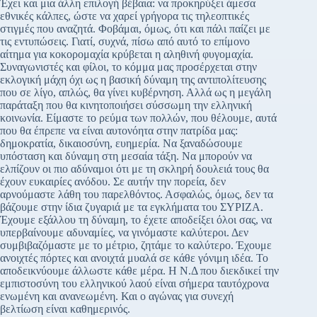
Έχει και μια άλλη επιλογή βέβαια: να προκηρύξει άμεσα
εθνικές κάλπες, ώστε να χαρεί γρήγορα τις τηλεοπτικές
στιγμές που αναζητά. Φοβάμαι, όμως, ότι και πάλι παίζει με
τις εντυπώσεις. Γιατί, συχνά, πίσω από αυτό το επίμονο
αίτημα για κοκορομαχία κρύβεται η αληθινή φυγομαχία.
Συναγωνιστές και φίλοι, το κόμμα μας προσέρχεται στην
εκλογική μάχη όχι ως η βασική δύναμη της αντιπολίτευσης
που σε λίγο, απλώς, θα γίνει κυβέρνηση. Αλλά ως η μεγάλη
παράταξη που θα κινητοποιήσει σύσσωμη την ελληνική
κοινωνία. Είμαστε το ρεύμα των πολλών, που θέλουμε, αυτά
που θα έπρεπε να είναι αυτονόητα στην πατρίδα μας:
δημοκρατία, δικαιοσύνη, ευημερία. Να ξαναδώσουμε
υπόσταση και δύναμη στη μεσαία τάξη. Να μπορούν να
ελπίζουν οι πιο αδύναμοι ότι με τη σκληρή δουλειά τους θα
έχουν ευκαιρίες ανόδου. Σε αυτήν την πορεία, δεν
αρνούμαστε λάθη του παρελθόντος. Ασφαλώς, όμως, δεν τα
βάζουμε στην ίδια ζυγαριά με τα εγκλήματα του ΣΥΡΙΖΑ.
Έχουμε εξάλλου τη δύναμη, το έχετε αποδείξει όλοι σας, να
υπερβαίνουμε αδυναμίες, να γινόμαστε καλύτεροι. Δεν
συμβιβαζόμαστε με το μέτριο, ζητάμε το καλύτερο. Έχουμε
ανοιχτές πόρτες και ανοιχτά μυαλά σε κάθε γόνιμη ιδέα. Το
αποδεικνύουμε άλλωστε κάθε μέρα. Η Ν.Δ που διεκδικεί την
εμπιστοσύνη του ελληνικού λαού είναι σήμερα ταυτόχρονα
ενωμένη και ανανεωμένη. Και ο αγώνας για συνεχή
βελτίωση είναι καθημερινός.