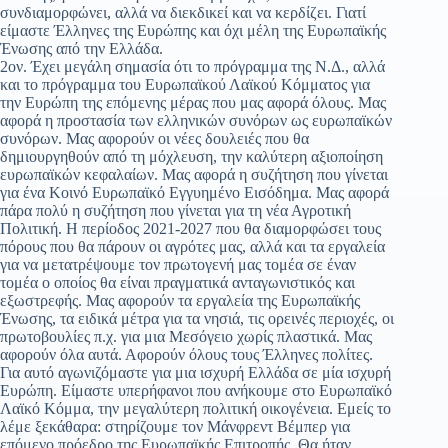
συνδιαμορφώνει, αλλά να διεκδικεί και να κερδίζει. Γιατί
είμαστε Έλληνες της Ευρώπης και όχι μέλη της Ευρωπαϊκής
Ένωσης από την Ελλάδα.
2ον. Έχει μεγάλη σημασία ότι το πρόγραμμα της Ν.Δ., αλλά
και το πρόγραμμα του Ευρωπαϊκού Λαϊκού Κόμματος για
την Ευρώπη της επόμενης μέρας που μας αφορά όλους. Μας
αφορά η προστασία των ελληνικών συνόρων ως ευρωπαϊκών
συνόρων. Μας αφορούν οι νέες δουλειές που θα
δημιουργηθούν από τη μόχλευση, την καλύτερη αξιοποίηση
ευρωπαϊκών κεφαλαίων. Μας αφορά η συζήτηση που γίνεται
για ένα Κοινό Ευρωπαϊκό Εγγυημένο Εισόδημα. Μας αφορά
πάρα πολύ η συζήτηση που γίνεται για τη νέα Αγροτική
Πολιτική. Η περίοδος 2021-2027 που θα διαμορφώσει τους
πόρους που θα πάρουν οι αγρότες μας, αλλά και τα εργαλεία
για να μετατρέψουμε τον πρωτογενή μας τομέα σε έναν
τομέα ο οποίος θα είναι πραγματικά ανταγωνιστικός και
εξωστρεφής. Μας αφορούν τα εργαλεία της Ευρωπαϊκής
Ένωσης, τα ειδικά μέτρα για τα νησιά, τις ορεινές περιοχές, οι
πρωτοβουλίες π.χ. για μια Μεσόγειο χωρίς πλαστικά. Μας
αφορούν όλα αυτά. Αφορούν όλους τους Έλληνες πολίτες.
Για αυτό αγωνιζόμαστε για μια ισχυρή Ελλάδα σε μία ισχυρή
Ευρώπη. Είμαστε υπερήφανοι που ανήκουμε στο Ευρωπαϊκό
Λαϊκό Κόμμα, την μεγαλύτερη πολιτική οικογένεια. Εμείς το
λέμε ξεκάθαρα: στηρίζουμε τον Μάνφρεντ Βέμπερ για
επόμενο πρόεδρο της Ευρωπαϊκής Επιτροπής. Θα ήταν