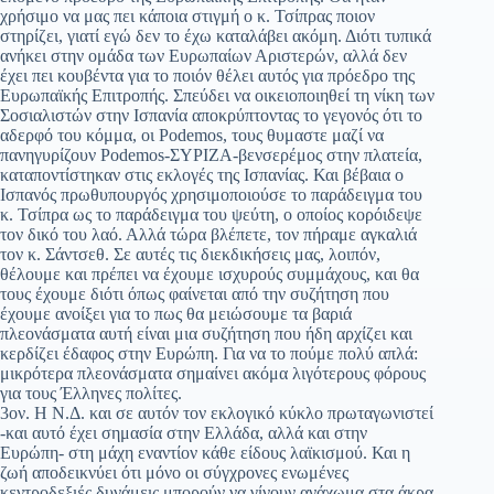
χρήσιμο να μας πει κάποια στιγμή ο κ. Τσίπρας ποιον
στηρίζει, γιατί εγώ δεν το έχω καταλάβει ακόμη. Διότι τυπικά
ανήκει στην ομάδα των Ευρωπαίων Αριστερών, αλλά δεν
έχει πει κουβέντα για το ποιόν θέλει αυτός για πρόεδρο της
Ευρωπαϊκής Επιτροπής. Σπεύδει να οικειοποιηθεί τη νίκη των
Σοσιαλιστών στην Ισπανία αποκρύπτοντας το γεγονός ότι το
αδερφό του κόμμα, οι Podemos, τους θυμαστε μαζί να
πανηγυρίζουν Podemos-ΣΥΡΙΖΑ-βενσερέμος στην πλατεία,
καταποντίστηκαν στις εκλογές της Ισπανίας. Και βέβαια ο
Ισπανός πρωθυπουργός χρησιμοποιούσε το παράδειγμα του
κ. Τσίπρα ως το παράδειγμα του ψεύτη, ο οποίος κορόιδεψε
τον δικό του λαό. Αλλά τώρα βλέπετε, τον πήραμε αγκαλιά
τον κ. Σάντσεθ. Σε αυτές τις διεκδικήσεις μας, λοιπόν,
θέλουμε και πρέπει να έχουμε ισχυρούς συμμάχους, και θα
τους έχουμε διότι όπως φαίνεται από την συζήτηση που
έχουμε ανοίξει για το πως θα μειώσουμε τα βαριά
πλεονάσματα αυτή είναι μια συζήτηση που ήδη αρχίζει και
κερδίζει έδαφος στην Ευρώπη. Για να το πούμε πολύ απλά:
μικρότερα πλεονάσματα σημαίνει ακόμα λιγότερους φόρους
για τους Έλληνες πολίτες.
3ον. Η Ν.Δ. και σε αυτόν τον εκλογικό κύκλο πρωταγωνιστεί
-και αυτό έχει σημασία στην Ελλάδα, αλλά και στην
Ευρώπη- στη μάχη εναντίον κάθε είδους λαϊκισμού. Και η
ζωή αποδεικνύει ότι μόνο οι σύγχρονες ενωμένες
κεντροδεξιές δυνάμεις μπορούν να γίνουν ανάχωμα στα άκρα