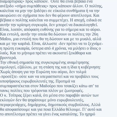
διαμαρτυρίας» προς κάποιον. Ούτε θα είναι βέβαια ένα
ανέξοδο «σήμα συμπάθειας» προς κάποιον άλλον. Ο πολίτης,
καλείται να μην την ξοδέψει σε εύκολα συνθήματα ή να την
ακυρώσει σε σχήματα που δεν θα φέρουν αποτέλεσμα. Και
βέβαια ο πολίτης καλείται να συμμετέχει. Η αποχή, ειδικά σε
αυτήν την κρίσιμη συγκυρία, δεν μπορεί να δικαιολογηθεί.
Είναι, λοιπόν, απόφαση ευθύνης για το σήμερα και το αύριο.
Και εντολή, αυτήν την οποία θα δώσουν οι πολίτες την 26η
Μαΐου, μια εντολή που θα τη δώσουν και με το μυαλό, αλλά
και με την καρδιά. Είναι, άλλωστε -δεν πρέπει να το ξεχνάμε-
η πρώτη ευκαιρία, ύστερα από 4 χρόνια, να μιλήσει ο ίδιος ο
λαός. Και το μήνυμα πρέπει να ακουστεί ξεκάθαρα και
βροντερά.
Την εθνική σημασία της συγκεκριμένης αναμέτρησης
ομολογεί, εξάλλου, με τη στάση της και η ίδια η κυβέρνηση:
Χωρίς άποψη για την Ευρώπη του αύριο, δεν τολμά
-προσέξτε- ούτε καν να υπερασπιστεί και να προβάλει τους
υποψήφιους ευρωβουλευτές της. Προτιμά να
συμπαραστέκεται στον Μαδούρο που τσακίζει κάτω απ’ τα
τανκς πολίτες που τρέφονται πλέον με ζωοτροφές.
Ο κ. Τσίπρας ξέρει καλά, ότι μέσα στο παραβάν αυτών των
εκλογών δεν θα ψηφίσουμε μόνο ευρωβουλευτές,
περιφερειάρχες, δημάρχους, δημοτικούς συμβούλους. Αλλά
θα αποφασίσουμε και για ποια Ελλάδα θέλουμε. Γι’ αυτό και
το αποτέλεσμα πρέπει να γίνει ένας καταλύτης. Το ηχηρό