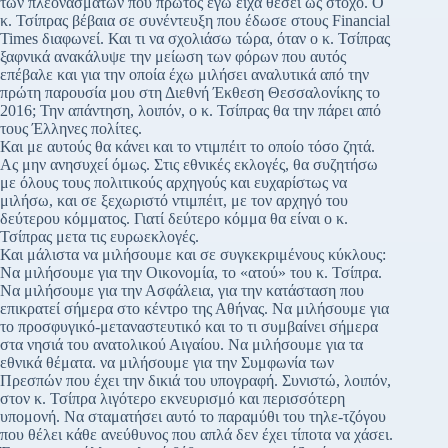
των πλεονασμάτων που πρώτος εγώ είχα θέσει ως στόχο. Ο
κ. Τσίπρας βέβαια σε συνέντευξη που έδωσε στους Financial
Times διαφωνεί. Και τι να σχολιάσω τώρα, όταν ο κ. Τσίπρας
ξαφνικά ανακάλυψε την μείωση των φόρων που αυτός
επέβαλε και για την οποία έχω μιλήσει αναλυτικά από την
πρώτη παρουσία μου στη Διεθνή Έκθεση Θεσσαλονίκης το
2016; Την απάντηση, λοιπόν, ο κ. Τσίπρας θα την πάρει από
τους Έλληνες πολίτες.
Και με αυτούς θα κάνει και το ντιμπέιτ το οποίο τόσο ζητά.
Ας μην ανησυχεί όμως. Στις εθνικές εκλογές, θα συζητήσω
με όλους τους πολιτικούς αρχηγούς και ευχαρίστως να
μιλήσω, και σε ξεχωριστό ντιμπέιτ, με τον αρχηγό του
δεύτερου κόμματος. Γιατί δεύτερο κόμμα θα είναι ο κ.
Τσίπρας μετα τις ευρωεκλογές.
Και μάλιστα να μιλήσουμε και σε συγκεκριμένους κύκλους:
Να μιλήσουμε για την Οικονομία, το «ατού» του κ. Τσίπρα.
Να μιλήσουμε για την Ασφάλεια, για την κατάσταση που
επικρατεί σήμερα στο κέντρο της Αθήνας. Να μιλήσουμε για
το προσφυγικό-μεταναστευτικό και το τι συμβαίνει σήμερα
στα νησιά του ανατολικού Αιγαίου. Να μιλήσουμε για τα
εθνικά θέματα. να μιλήσουμε για την Συμφωνία των
Πρεσπών που έχει την δικιά του υπογραφή. Συνιστώ, λοιπόν,
στον κ. Τσίπρα λιγότερο εκνευρισμό και περισσότερη
υπομονή. Να σταματήσει αυτό το παραμύθι του τηλε-τζόγου
που θέλει κάθε ανεύθυνος που απλά δεν έχει τίποτα να χάσει.