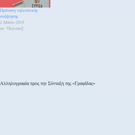
Συνέδριο μας βρίσκει
ταυτόχρονα ενωμένους και
Πρόταση τηλεοπτικής
ανανεωμένους. Εκλέγουμε,
συζήτησης
με ανοιχτές διαδικασίες την
2 Μαΐου 2019
νέα…
σε "Πολιτική"
Αλληλογραφία προς την Σύνταξη της «Γραφίδας»