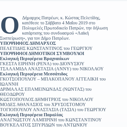
Ο
Δήμαρχος Πατρέων, κ. Κώστας Πελετίδης,
κατέθεσε το Σάββατο 4 Μαΐου 2019 στο
Πολυμελές Πρωτοδικείο Πατρών, την δήλωση
κατάρτισης του συνδυασμού «Λαϊκή
Συσπείρωση», για τον Δήμο Πατρέων.
ΥΠΟΨΗΦΙΟΣ ΔΗΜΑΡΧΟΣ
ΠΕΛΕΤΙΔΗΣ ΚΩΝΣΤΑΝΤΙΝΟΣ του ΓΕΩΡΓΙΟΥ
ΥΠΟΨΗΦΙΟΙ ΔΗΜΟΤΙΚΟΙ ΣΥΜΒΟΥΛΟΙ
Εκλογική Περιφέρεια Βραχναιίκων
ΓΚΕΣΤΑ ΕΙΡΗΝΗ (ΡΕΝΑ) του ΔΙΟΝΥΣΙΟΥ
ΤΣΑΛΑΜΙΔΑ ΑΝΑΣΤΑΣΙΑ (ΑΝΝΥ) του ΝΙΚΟΛΑΟΥ
Εκλογική Περιφέρεια Μεσσάτιδος
ΓΚΟΤΣΟΠΟΥΛΟΥ – ΜΠΑΚΟΠΑΝΟΥ ΑΓΓΕΛΙΚΗ του
ΙΩΑΝΝΗ
ΔΡΙΜΑΛΑΣ ΕΠΑΜΕΙΝΩΝΔΑΣ (ΝΩΝΤΑΣ) του
ΘΕΟΔΩΡΟΥ
ΚΩΣΤΟΠΟΥΛΟΣ ΔΗΜΗΤΡΙΟΣ του ΝΙΚΟΛΑΟΥ
ΜΟΔΕΣ ΑΘΑΝΑΣΙΟΣ του ΧΡΥΣΟΣΤΟΜΟΥ
ΤΟΓΙΟΠΟΥΛΟΥ ΑΝΑΣΤΑΣΙΑ (ΤΑΣΙΑ) του ΓΕΩΡΓΙΟΥ
Εκλογική Περιφέρεια Παραλίας
ΑΝΑΓΝΩΣΤΟΥ ΛΑΜΠΡΙΝΗ του ΚΩΝΣΤΑΝΤΙΝΟΥ
ΒΟΥΚΕΛΑΤΟΣ ΣΠΥΡΙΔΩΝ του ΑΝΤΩΝΙΟΥ