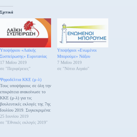
Σχετικά
Υποψήφιου «Λαϊκής
Υποψήφιοι «Ενωμένοι
Συσπείρωσης» Ευρυτανίας
Μπορούμε» Νάξου
17 Μαΐου 2019
7 Μαΐου 2019
σε "Περιφέρειες"
σε "Νότιο Αιγαίο"
Ψηφοδέλτια ΚΚΕ (μ-λ)
Τους υποψήφιους σε όλη την
επικράτεια ανακοίνωσε το
ΚΚΕ (μ-λ) για τις
βουλευτικές εκλογές της 7ης
Ιουλίου 2019. Συγκεκριμένα:
ΑΤΤΙΚΗ ΕΚΛΟΓΙΚΗ
25 Ιουνίου 2019
ΠΕΡΙΦΕΡΕΙΑ Α΄
σε "Εθνικές εκλογές 2019"
ΑΘΗΝΩΝΑΒΡΑΜΙΔΟΥ
ΒΑΣΙΛΙΚΗ – ΣΟΦΙΑ του