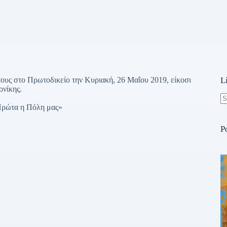
ους στο Πρωτοδικείο την Κυριακή, 26 Μαΐου 2019, είκοσι
L
ονίκης.
Πρώτα η Πόλη μας»
N
re
P