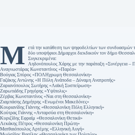
Μ
ετά την κατάθεση των ψηφοδελτίων των συνδυασμών τ
δύο υποψήφιοι Δήμαρχοι διεκδικούν τον δήμο Θεσσαλ
Συγκεκριμένα:
Αηδονόπουλος Χάρης με την παράταξη «Συνέργεια – 
Αναγνωστάρας Κωνσταντίνος «Παρέα»
Βούγιας Σπύρος «ΠΟΛΗχρωμη Θεσσαλονίκη»
Γαζάκης Αντώνης «Η Πόλη Ανάποδα – Δύναμη Ανατροπής»
Ζαριανόπουλος Σωτήρης «Λαϊκή Συσπείρωση»
Ζαρωτιάδης Γρηγόρης «Υψίπολις»
Ζέρβας Κωνσταντίνος «Ναι στη Θεσσαλονίκη»
Ζιαμπάσης Δημήτρης «Ενωμένοι Μακεδόνες»
Κουριανίδης Γιάννης «Θεσσαλονίκη Πόλη Ελληνική»
Κούτρας Γιάννης «Ανταρσύα στη Θεσσαλονίκη»
Κυριζίδης Εφραίμ «Θεσσαλονίκη Θετικά»
Λεκάκης Πέτρος «Θεσσαλονίκη Πρώτη»
Ματθαιόπουλος Αρτέμης «Ελληνική Αυγή»
Μωϋσίδης Βασίλης «Θεσσαλονίκη των Πολιτών»