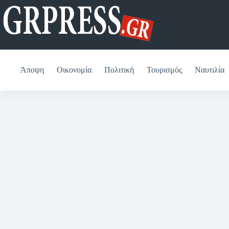
Μετάβαση
στο
περιεχόμενο
Άποψη
Οικονομία
Πολιτική
Τουρισμός
Ναυτιλία