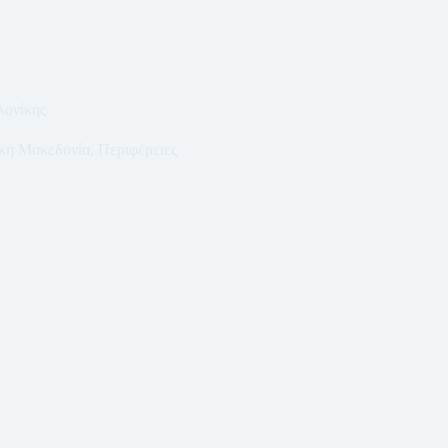
ονίκης
κή Μακεδονία
,
Περιφέρειες