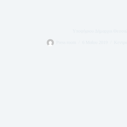
Υποψήφιου Δήμαρχοι Θεσσαλ
Press room
6 Μαΐου 2019
Κεντρι