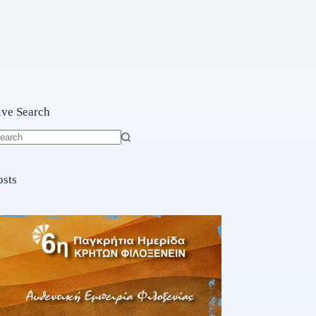
ive Search
o
sults
osts