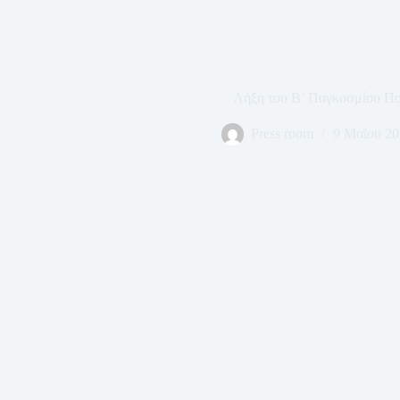
Λήξη του Β’ Παγκοσμίου Π
Press room
9 Μαΐου 20