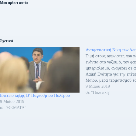
Μου αρέσει αυτό:
Σχετικά
Αντιφασιστική Νίκη των Λα
Τιμή στους αγωνιστές που 
ενάντια στο ναζισμό, τον φα
ιμπεριαλισμό, αναφέρει σε 
Λαϊκή Ενότητα για την επέτε
Μαΐου, μέρα τερματισμού τ
Παγκοσμίου Πολέμου. Συγκ
9 Μαΐου 2019
επισημαίνει: «74 χρόνια συ
σε "Πολιτική"
Επέτειο λήξης Β’ Παγκοσμίου Πολέμου
σήμερα από τον τερματισμό 
9 Μαΐου 2019
Παγκοσμίου Πολέμου, τη Μ
σε "ΘΕΜΑΤΑ"
Αντιφασιστική Νίκη των…