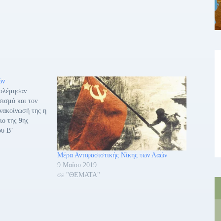
ών
πολέμησαν
σισμό και τον
ανακοίνωσή της η
ιο της 9ης
ου Β’
εκριμένα
μπληρώνονται
Μέρα Αντιφασιστικής Νίκης των Λαών
του Β’
9 Μαΐου 2019
εγάλη
σε "ΘΕΜΑΤΑ"