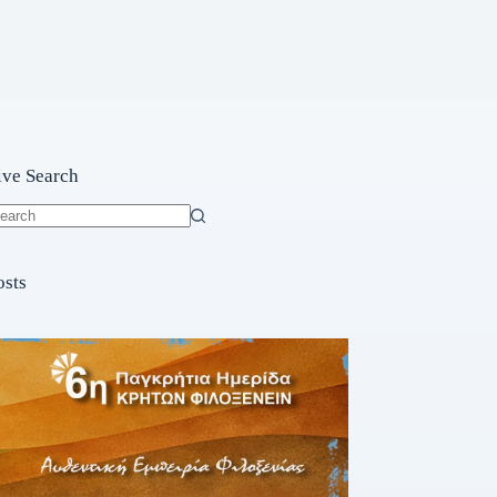
ive Search
o
sults
osts