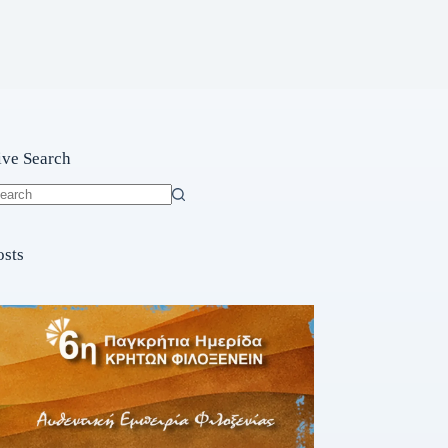
ive Search
o
sults
osts