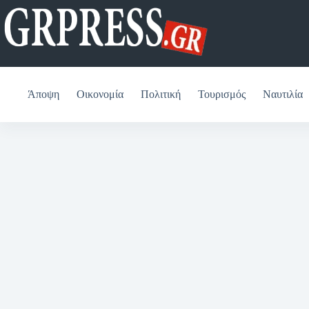
Μετάβαση
στο
περιεχόμενο
Άποψη
Οικονομία
Πολιτική
Τουρισμός
Ναυτιλία