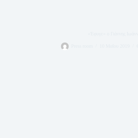
«Έφυγε» ο Γιάννης Ιωάν
Press room
10 Μαΐου 2019