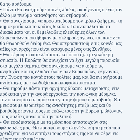
θα το πράξουμε.
• Πάντα θα αναζητούμε κοινές λύσεις, ακούγοντας ο ένας τον
άλλο με πνεύμα κατανόησης και σεβασμού.
• Θα συνεχίσουμε να προστατεύουμε τον τρόπο ζωής μας, τη
δημοκρατία και το κράτος δικαίου. Τα αναπαλλοτρίωτα
δικαιώματα και οι θεμελιώδεις ελευθερίες όλων των
Ευρωπαίων αποκτήθηκαν με σκληρούς αγώνες και ποτέ δεν
θα θεωρηθούν δεδομένα. Θα υπερασπιστούμε τις κοινές μας
αξίες και αρχές που είναι κατοχυρωμένες στις Συνθήκες.
• Θα φέρουμε αποτελέσματα εκεί όπου έχει μεγαλύτερη
σημασία. Η Ευρώπη θα συνεχίσει να έχει μεγάλη παρουσία
στα μεγάλα θέματα. Θα συνεχίσουμε να ακούμε τις
ανησυχίες και τις ελπίδες όλων των Ευρωπαίων, φέρνοντας
την Ένωση πιο κοντά στους πολίτες μας, και θα ενεργήσουμε
αντίστοιχα, με φιλοδοξία και αποφασιστικότητα.
• Θα τηρούμε πάντα την αρχή της δίκαιης μεταχείρισης, είτε
πρόκειται για την αγορά εργασίας, την κοινωνική μέριμνα,
την οικονομία είτε πρόκειται για την ψηφιακή μετάβαση. Θα
μειώσουμε περαιτέρω τις ανισότητες μεταξύ μας και θα
βοηθούμε πάντα τους πιο ευάλωτους στην Ευρώπη, βάζοντας
τους πολίτες πάνω από την πολιτική.
• Θα εφοδιαστούμε με τα μέσα που αντιστοιχούν στις
φιλοδοξίες μας. Θα προσφέρουμε στην Ένωση τα μέσα που
χρειάζεται για να επιτύχει τους στόχους της και να φέρει εις
πέρας τις πολιτικές της.