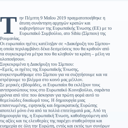
Τ
ην Πέμπτη 9 Μαΐου 2019 πραγματοποιήθηκε η
άτυπη συνάντηση αρχηγών κρατών και
κυβερνήσεων της Ευρωπαϊκής Ένωσης (ΕΕ) με το
Ευρωπαϊκό Συμβούλιο, ατο Sibiu (Σίμπιου) της
Ρουμανίας.
Οι ευρωπαίοι ηγέτες κατέληξαν σε «Διακήρυξη του Σίμπου»
η οποία περιλαμβάνει δέκα δεσμεύσεις που θα κριθούν από
τα συγκεκριμένα μέτρα που θα κληθούν τα κράτη – μέλη να
υλοποιήσουν.
Συγκεκριμένα η Διακήρυξη του Σίμπιου:
«Εμείς, οι ηγέτες της Ευρωπαϊκής Ένωσης,
συγκεντρωθήκαμε στο Σίμπιου για να συζητήσουμε και να
στρέψουμε το βλέμμα στο κοινό μας μέλλον.
Σε μερικές εβδομάδες, οι Ευρωπαίοι θα εκλέξουν τους
αντιπροσώπους τους στο Ευρωπαϊκό Κοινοβούλιο, σαράντα
χρόνια από τότε που άσκησαν για πρώτη φορά αυτό το
θεμελιώδες δικαίωμά τους. Η δημιουργία μιας
επανενωμένης, ειρηνικής και δημοκρατικής Ευρώπης
αποτελεί μόνο ένα από τα πολλά επιτεύγματά μας. Από τη
δημιουργία της, η Ευρωπαϊκή Ένωση, καθοδηγούμενη από
τις αξίες και τις ελευθερίες της παρέχει σταθερότητα και
ευημερία σε όλη την Ευρώπη, εντός και εκτός των συνόρων