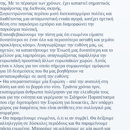
της. Με το πέρασμα των χρόνων, έχει καταστεί σημαντικός
παράγοντας της διεθνούς σκηνής.
Συγκεντρώνοντας περίπου μισό δισεκατομμύριο πολίτες και
διαθέτοντας μια ανταγωνιστική ενιαία αγορά, κατέχει ηγετική
θέση στο παγκόσμιο εμπόριο και διαμορφώνει την
παγκόσμια πολιτική.
Επαναβεβαιώνουμε την πίστη μας ότι ενωμένοι είμαστε
δυνατότεροι σε έναν όλο και περισσότερο ασταθή και γεμάτο
προκλήσεις κόσμο. Αναγνωρίζουμε την ευθύνη μας, ως
ηγετών, να καταστήσουμε την Ένωσή μας δυνατότερη και το
μέλλον μας λαμπρότερο, αναγνωρίζοντας παράλληλα την
ευρωπαϊκή προοπτική άλλων ευρωπαϊκών χωρών. Αυτός
είναι ο λόγος για τον οποίο σήμερα συμφωνούμε ομόφωνα
για 10 δεσμεύσεις που θα μας βοηθήσουν να
ανταποκριθούμε σε αυτή την ευθύνη:
• Θα υπερασπιστούμε μία Ευρώπη – από την ανατολή στη
δύση και από το βορρά στο νότο. Τριάντα χρόνια πριν,
εκατομμύρια άνθρωποι πολέμησαν για την ελευθερία τους
και για την ενότητα και γκρέμισαν το Σιδηρούν Παραπέτασμα
που είχε διχοτομήσει την Ευρώπη για δεκαετίες. Δεν υπάρχει
χώρος για διαιρέσεις που είναι αντίθετες στο συλλογικό μας
συμφέρον.
• Θα παραμείνουμε ενωμένοι, ό,τι κι αν συμβεί. Θα δείξουμε
αλληλεγγύη σε δύσκολες περιόδους και θα παραμείνουμε
πάντα ενωμένοι. Μπορούμε να μιλήσουμε με μία φωνή και