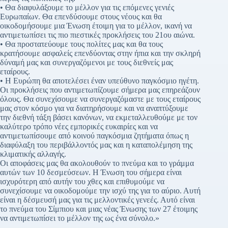
• Θα διαφυλάξουμε το μέλλον για τις επόμενες γενιές
Ευρωπαίων. Θα επενδύσουμε στους νέους και θα
οικοδομήσουμε μια Ένωση έτοιμη για το μέλλον, ικανή να
αντιμετωπίσει τις πιο πιεστικές προκλήσεις του 21ου αιώνα.
• Θα προστατεύουμε τους πολίτες μας και θα τους
κρατήσουμε ασφαλείς επενδύοντας στην ήπια και την σκληρή
δύναμή μας και συνεργαζόμενοι με τους διεθνείς μας
εταίρους.
• Η Ευρώπη θα αποτελέσει έναν υπεύθυνο παγκόσμιο ηγέτη.
Οι προκλήσεις που αντιμετωπίζουμε σήμερα μας επηρεάζουν
όλους. Θα συνεχίσουμε να συνεργαζόμαστε με τους εταίρους
μας στον κόσμο για να διατηρήσουμε και να αναπτύξουμε
την διεθνή τάξη βάσει κανόνων, να εκμεταλλευθούμε με τον
καλύτερο τρόπο νέες εμπορικές ευκαιρίες και να
αντιμετωπίσουμε από κοινού παγκόσμια ζητήματα όπως η
διαφύλαξη του περιβάλλοντός μας και η καταπολέμηση της
κλιματικής αλλαγής.
Οι αποφάσεις μας θα ακολουθούν το πνεύμα και το γράμμα
αυτών των 10 δεσμεύσεων. Η Ένωση του σήμερα είναι
ισχυρότερη από αυτήν του χθες και επιθυμούμε να
συνεχίσουμε να οικοδομούμε την ισχύ της για το αύριο. Αυτή
είναι η δέσμευσή μας για τις μελλοντικές γενεές. Αυτό είναι
το πνεύμα του Σίμπιου και μιας νέας Ένωσης των 27 έτοιμης
να αντιμετωπίσει το μέλλον της ως ένα σύνολο.»