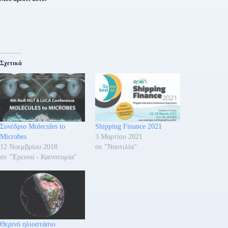
Σχετικά
Συνέδριο Molecules to
Shipping Finance 2021
Microbes
3 Μαρτίου 2021
12 Νοεμβρίου 2018
σε "Ναυτιλία"
σε "Έρευνα - Καινοτομία"
Θερινό ηλιοστάσιο