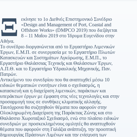
Ξ
εκίνησε το 1o Διεθνές Επιστημονικό Συνέδριο
«Design and Management of Port, Coastal and
Offshore Works» (DMPCO 2019) που διεξάγεται
8 – 11 Μαΐου 2019 στο Ίδρυμα Ευγενίδου στην
Αθήνα.
Το συνέδριο διοργανώνεται από το Εργαστήριο Λιμενικών
Έργων, Ε.Μ.Π. σε συνεργασία με το Εργαστήριο Πλωτών
Κατασκευών και Συστημάτων Αγκύρωσης, Ε.Μ.Π., το
Εργαστήριο Θαλάσσιας Τεχνικής και Θαλάσσιων Έργων,
Α.Π.Θ. και το Εργαστήριο Υδραυλικής Μηχανικής, Παν.
Πατρών.
Αντικείμενο του συνεδρίου που θα αναπτυχθεί μέσω 10
ειδικών θεματικών ενοτήτων είναι ο σχεδιασμός, η
κατασκευή και η διαχείριση λιμενικών, παράκτιων και
υπεράκτιων έργων με έμφαση στις νέες τεχνολογίες και στην
προσαρμογή τους σε συνθήκες κλιματικής αλλαγής.
Ταυτόχρονα θα συζητηθούν θέματα που αφορούν στην
Ολοκληρωμένη Διαχείριση της Παράκτιας Ζώνης και στο
Θαλάσσιο Χωροταξικό Σχεδιασμό, ενώ στο πλαίσιο ειδικών
συνεδριών με προσκεκλημένους ομιλητές θα αναπτυχθούν
θέματα που αφορούν στη Γαλάζια ανάπτυξη, την προοπτική
δημιουργίας Πράσινων Λιμένων και την ενίσχυση των