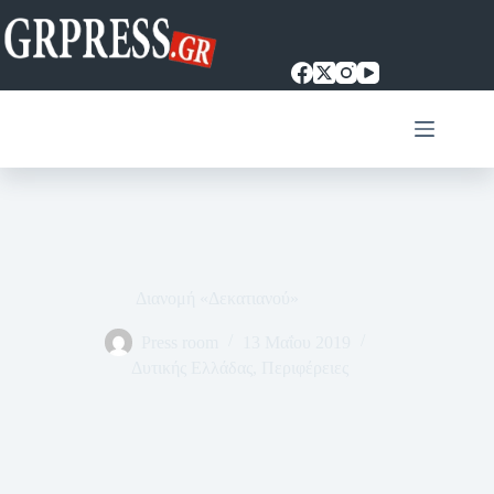
Μετάβαση
στο
περιεχόμενο
Διανομή «Δεκατιανού»
Press room
13 Μαΐου 2019
Δυτικής Ελλάδας
,
Περιφέρειες