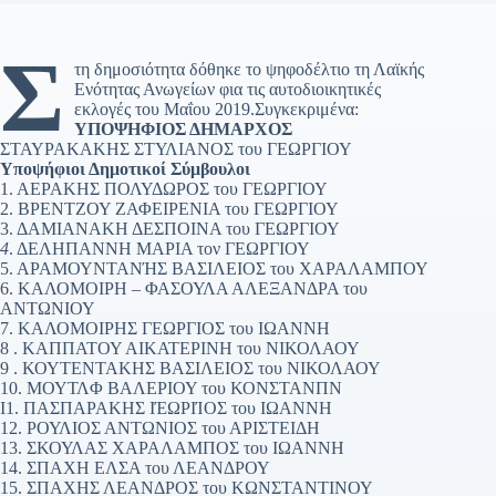
Σ
τη δημοσιότητα δόθηκε το ψηφοδέλτιο τη Λαϊκής
Ενότητας Ανωγείων φια τις αυτοδιοικητικές
εκλογές του Μαΐου 2019.Συγκεκριμένα:
ΥΠΟΨΗΦΙΟΣ ΔΗΜΑΡΧΟΣ
ΣΤΑΥΡΑΚΑΚΗΣ ΣΤΥΛΙΑΝΟΣ του ΓΕΩΡΓΙΟΥ
Υποψήφιοι Δημοτικοί Σύμβουλοι
1. ΑΕΡΑΚΗΣ ΠΟΛΥΔΩΡΟΣ του ΓΕΩΡΓΙΟΥ
2. ΒΡΕΝΤΖΟΥ ΖΑΦΕΙΡΕΝΙΑ του ΓΕΩΡΓΙΟΥ
3. ΔΑΜΙΑΝΑΚΗ ΔΕΣΠΟΙΝΑ του ΓΕΩΡΓΙΟΥ
4
. ΔΕΛΗΠΑΝΝΗ ΜΑΡΙΑ τον ΓΕΩΡΓΙΟΥ
5. ΑΡΑΜΟΥΝΤΑΝΉΣ ΒΑΣΙΛΕΙΟΣ του ΧΑΡΑΛΑΜΠΟΥ
6. ΚΑΛΟΜΟΙΡΗ – ΦΑΣΟΥΛΑ ΑΛΕΞΑΝΔΡΑ του
ΑΝΤΩΝΙΟΥ
7. ΚΑΛΟΜΟΙΡΗΣ ΓΕΩΡΓΙΟΣ του ΙΩΑΝΝΗ
8 . ΚΑΠΠΑΤΟΥ ΑΙΚΑΤΕΡΙΝΗ του ΝΙΚΟΛΑΟΥ
9 . ΚΟΥΤΕΝΤΑΚΗΣ ΒΑΣΙΛΕΙΟΣ του ΝΙΚΟΛΑΟΥ
10. ΜΟΥΤΛΦ ΒΑΛΕΡΙΟΥ του ΚΟΝΣΤΑΝΠΝ
I1. ΠΑΣΠΑΡΑΚΗΣ ΙΈΩΡΙΊΟΣ του ΙΩΑΝΝΗ
12. ΡΟΥΛΙΟΣ ΑΝΤΩΝΙΟΣ του ΑΡΙΣΤΕΙΔΗ
13. ΣΚΟΥΛΑΣ ΧΑΡΑΛΑΜΠΟΣ του ΙΩΑΝΝΗ
14. ΣΠΑΧΗ ΕΛΣΑ του ΛΕΑΝΔΡΟΥ
15. ΣΠΑΧΗΣ ΛΕΑΝΔΡΟΣ του ΚΩΝΣΤΑΝΤΙΝΟΥ