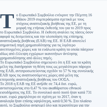
Τ
ο Ευρωπαϊκό Συμβούλιο ενέκρινε την Πέμπτη 16
Μάιου 2019 συμπεράσματα σχετικά με τους
στόχους αναπτυξιακής βοήθειας της ΕΕ, με τη
μορφή της ετήσιας έκθεσής του για το 2019 προς
το Ευρωπαϊκό Συμβούλιο. Η έκθεση αναλύει τις τάσεις όσον
αφορά τις δεσμεύσεις και την υλοποίηση της επίσημης
αναπτυξιακής βοήθειας (ΕΑΒ) της ΕΕ. Η ΕΑΒ αποτελεί
σημαντική πηγή χρηματοδότησης για τις λιγότερο
ανεπτυγμένες χώρες και τα ευάλωτα κράτη τα οποία πάσχουν
ιδίως από έλλειψη εγχώριων ικανοτήτων άντλησης
χρηματοδότησης από άλλες πηγές.
Το Ευρωπαϊκό Συμβούλιο σημειώνει ότι η ΕΕ και τα κράτη
μέλη της διατήρησαν τη θέση τους ως μεγαλύτεροι πάροχοι
της ΕΑΒ, αντιπροσωπεύοντας σχεδόν το 57 % της συνολικής
ΕΑΒ προς τις αναπτυσσόμενες χώρες από μέλη της
επιτροπής αναπτυξιακής βοήθειας του ΟΟΣΑ.
Το 2018 η ΕΑΒ της ΕΕ ανήλθε σε 74,4 δισ. ευρώ,
αντιστοιχώντας στο 0,47 % του ακαθάριστου εθνικού
εισοδήματος της ΕΕ. Το συνολικό αυτό ποσό ήταν κατά 731
εκατ. ευρώ χαμηλότερο σε σχέση με το 2017, όταν η
αναλογία ήταν επίσης υψηλότερη, κατά 0,50 %. Στο πλαίσιο
αυτό, το Συμβούλιο ανησυχεί όλο και περισσότερο για την