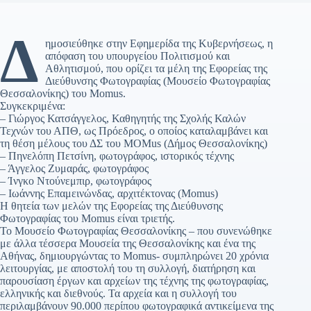
Δ
ημοσιεύθηκε στην Εφημερίδα της Κυβερνήσεως, η
απόφαση του υπουργείου Πολιτισμού και
Αθλητισμού, που ορίζει τα μέλη της Εφορείας της
Διεύθυνσης Φωτογραφίας (Μουσείο Φωτογραφίας
Θεσσαλονίκης) του Momus.
Συγκεκριμένα:
– Γιώργος Κατσάγγελος, Καθηγητής της Σχολής Καλών
Τεχνών του ΑΠΘ, ως Πρόεδρος, ο οποίος καταλαμβάνει και
τη θέση μέλους του ΔΣ του MOMus (Δήμος Θεσσαλονίκης)
– Πηνελόπη Πετσίνη, φωτογράφος, ιστορικός τέχνης
– Άγγελος Ζυμαράς, φωτογράφος
– Ίνγκο Ντούνεμπιρ, φωτογράφος
– Ιωάννης Επαμεινώνδας, αρχιτέκτονας (Momus)
Η θητεία των μελών της Εφορείας της Διεύθυνσης
Φωτογραφίας του Momus είναι τριετής.
Το Μουσείο Φωτογραφίας Θεσσαλονίκης – που συνενώθηκε
με άλλα τέσσερα Μουσεία της Θεσσαλονίκης και ένα της
Αθήνας, δημιουργώντας το Momus- συμπληρώνει 20 χρόνια
λειτουργίας, με αποστολή του τη συλλογή, διατήρηση και
παρουσίαση έργων και αρχείων της τέχνης της φωτογραφίας,
ελληνικής και διεθνούς. Τα αρχεία και η συλλογή του
περιλαμβάνουν 90.000 περίπου φωτογραφικά αντικείμενα της