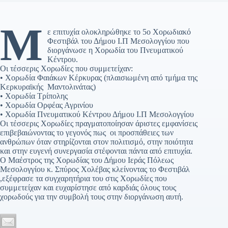
Μ
ε επιτυχία ολοκληρώθηκε το 5ο Χορωδιακό
Φεστιβάλ του Δήμου Ι.Π Μεσολογγίου που
διοργάνωσε η Χορωδία του Πνευματικού
Κέντρου.
Οι τέσσερις Χορωδίες που συμμετείχαν:
• Χορωδία Φαιάκων Κέρκυρας (πλαισιωμένη από τμήμα της
Kερκυραϊκής Μαντολινάτας)
• Χορωδία Τρίπολης
• Χορωδία Ορφέας Αγρινίου
• Χορωδία Πνευματικού Κέντρου Δήμου Ι.Π Μεσολογγίου
Οι τέσσερις Χορωδίες πραγματοποίησαν άριστες εμφανίσεις
επιβεβαιώνοντας το γεγονός πως οι προσπάθειες των
ανθρώπων όταν στηρίζονται στον πολιτισμό, στην ποιότητα
και στην ευγενή συνεργασία στέφονται πάντα από επιτυχία.
Ο Μαέστρος της Χορωδίας του Δήμου Ιεράς Πόλεως
Μεσολογγίου κ. Σπύρος Χολέβας κλείνοντας το Φεστιβάλ
,εξέφρασε τα συγχαρητήρια του στις Χορωδίες που
συμμετείχαν και ευχαρίστησε από καρδιάς όλους τους
χορωδούς για την συμβολή τους στην διοργάνωση αυτή.