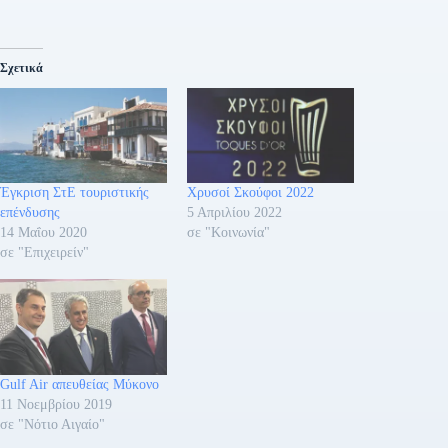
Σχετικά
Έγκριση ΣτΕ τουριστικής
Χρυσοί Σκούφοι 2022
επένδυσης
5 Απριλίου 2022
14 Μαΐου 2020
σε "Κοινωνία"
σε "Επιχειρείν"
Gulf Air απευθείας Μύκονο
11 Νοεμβρίου 2019
σε "Νότιο Αιγαίο"