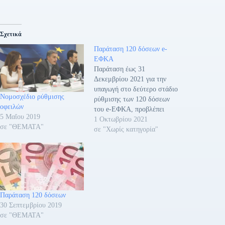
Σχετικά
Παράταση 120 δόσεων e-
ΕΦΚΑ
Παράταση έως 31
Δεκεμβρίου 2021 για την
υπαγωγή στο δεύτερο στάδιο
Νομοσχέδιο ρύθμισης
ρύθμισης των 120 δόσεων
οφειλών
του e-ΕΦΚΑ, προβλέπει
5 Μαΐου 2019
τροπολογία του υπουργείου
1 Οκτωβρίου 2021
σε "ΘΕΜΑΤΑ"
Εργασίας στο νομοσχέδιο
σε "Χωρίς κατηγορία"
για την Κοινωνική
Προστασία. Συγκεκριμένα
αφορά τους ελεύθερους
επαγγελματίες οφειλέτες
ασφαλιστικών εισφορών του
e-ΕΦΚΑ, προκειμένου να
Παράταση 120 δόσεων
ενταχθούν στο δεύτερο
30 Σεπτεμβρίου 2019
στάδιο ρύθμισης -έως 120
σε "ΘΕΜΑΤΑ"
δόσεις- του ν.…