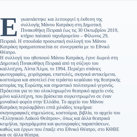
Ε
γκαινιάστηκε και λειτουργεί η έκθεση της
συλλογής Μάνου Κατράκη στη Δημοτική
Πινακοθήκη Πειραιά έως τις 30 Οκτωβρίου 2019,
κτήριο παλαιού ταχυδρομείου – Φίλωνος 29,
Πειραιά. Η σπουδαία προσωπική συλλογή του Μάνου
Κατράκη πραγματοποιείται σε συνεργασία με το Εθνικό
Θέατρο.
Η συλλογή του ηθοποιού Μάνου Κατράκη, έγινε δωρεά στη
Δημοτική Πινακοθήκη Πειραιά από τη σύζυγο του
καλλιτέχνη, Λίντα Άλμα, το 1994. Περιέχει σπάνιες
φωτογραφίες, χειρόγραφα, επιστολές, σκηνικά αντικείμενα,
κοστούμια και αποτελεί ένα τεράστιο κεφάλαιο της θεατρικής
ιστορίας της Ευρώπης και σημαντικό πολιτισμικό γεγονός.
Πρόκειται για το πιο ολοκληρωμένο θεατρικό αρχείο ενός
μόνο καλλιτέχνη, που βρίσκεται συγκεντρωμένο σε έναν
μοναδικό φορέα στην Ελλάδα. Το αρχείο του Μάνου
Κατράκη περιλαμβάνει επτά χιλιάδες τεκμήρια:
σκηνογραφικές σημειώσεις, κοστούμια, βιβλία, το αρχείο του
«Ελληνικού Λαϊκού Θεάτρου», όπως και άλλα θεατρικά
κειμήλια, προγράμματα και φωτογραφίες παραστάσεων,
καθώς και έργων που έπαιξε στο Εθνικό Θέατρο, στο ΚΘΒΕ
και σε άλλα θέατρα.