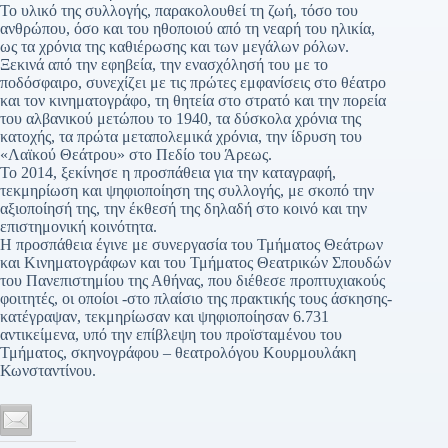
Το υλικό της συλλογής, παρακολουθεί τη ζωή, τόσο του
ανθρώπου, όσο και του ηθοποιού από τη νεαρή του ηλικία,
ως τα χρόνια της καθιέρωσης και των μεγάλων ρόλων.
Ξεκινά από την εφηβεία, την ενασχόλησή του με το
ποδόσφαιρο, συνεχίζει με τις πρώτες εμφανίσεις στο θέατρο
και τον κινηματογράφο, τη θητεία στο στρατό και την πορεία
του αλβανικού μετώπου το 1940, τα δύσκολα χρόνια της
κατοχής, τα πρώτα μεταπολεμικά χρόνια, την ίδρυση του
«Λαϊκού Θεάτρου» στο Πεδίο του Άρεως.
Το 2014, ξεκίνησε η προσπάθεια για την καταγραφή,
τεκμηρίωση και ψηφιοποίηση της συλλογής, με σκοπό την
αξιοποίησή της, την έκθεσή της δηλαδή στο κοινό και την
επιστημονική κοινότητα.
Η προσπάθεια έγινε με συνεργασία του Τμήματος Θεάτρων
και Κινηματογράφων και του Τμήματος Θεατρικών Σπουδών
του Πανεπιστημίου της Αθήνας, που διέθεσε προπτυχιακούς
φοιτητές, οι οποίοι -στο πλαίσιο της πρακτικής τους άσκησης-
κατέγραψαν, τεκμηρίωσαν και ψηφιοποίησαν 6.731
αντικείμενα, υπό την επίβλεψη του προϊσταμένου του
Τμήματος, σκηνογράφου – θεατρολόγου Κουρμουλάκη
Κωνσταντίνου.