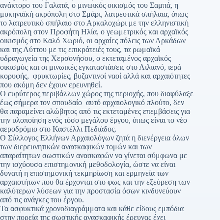
ανάκτορο του Γαλατά, ο μινωικός οικισμός του Σαμπά, η
μυκηναϊκή ακρόπολη στο Σμάρι, λατρευτικά σπήλαια, όπως
το λατρευτικό σπήλαιο στο Αρκαλοχώρι με την ελληνιστική
ακρόπολη στον Προφήτη Ηλία, ο γεωμετρικός και αρχαϊκός
οικισμός στο Καλό Χωριό, οι αρχαίες πόλεις των Αρκάδων
και της Λύττου με τις επικράτειές τους, τα ρωμαϊκά
υδραγωγεία της Χερσονήσου, ο εκτεταμένος αρχαϊκός
οικισμός και οι μινωικές εγκαταστάσεις στο Λιλιανό, ιερά
κορυφής, φρυκτωρίες, βυζαντινοί ναοί αλλά και αρχαιότητες
που ακόμη δεν έχουν ερευνηθεί.
Ο ευρύτερος περιβάλλων χώρος της περιοχής, που διαφύλαξε
έως σήμερα τον σπουδαίο αυτό αρχαιολογικό πλούτο, δεν
θα παραμείνει αλώβητος από τις εκτεταμένες επεμβάσεις για
την υλοποίηση ενός τόσο μεγάλου έργου, όπως είναι το νέο
αεροδρόμιο στο Καστέλλι Πεδιάδος.
Ο Σύλλογος Ελλήνων Αρχαιολόγων ζητά η διενέργεια όλων
των διερευνητικών ανασκαφικών τομών και των
απαραίτητων σωστικών ανασκαφών να γίνεται σύμφωνα με
την ισχύουσα επιστημονική μεθοδολογία, ώστε να είναι
δυνατή η επιστημονική τεκμηρίωση και ερμηνεία των
αρχαιοτήτων που θα έρχονται στο φως και την εξεύρεση των
καλύτερων λύσεων για την προστασία όσων κινδυνεύουν
από τις ανάγκες του έργου.
Τα ασφυκτικά χρονοδιαγράμματα και κάθε είδους εμπόδια
στην πορεία της σωστικής ανασκαφικής έρευνας έχει