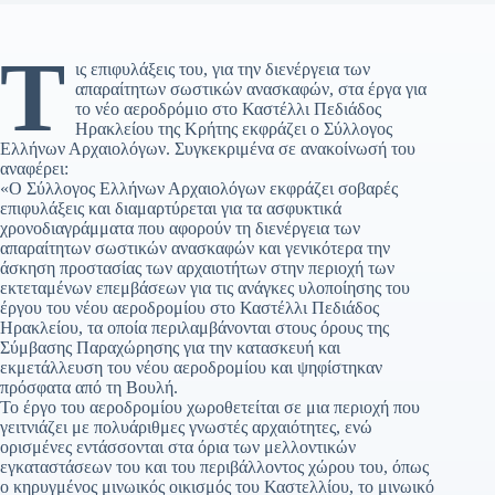
Τ
ις επιφυλάξεις του, για την διενέργεια των
απαραίτητων σωστικών ανασκαφών, στα έργα για
το νέο αεροδρόμιο στο Καστέλλι Πεδιάδος
Ηρακλείου της Κρήτης εκφράζει ο Σύλλογος
Ελλήνων Αρχαιολόγων. Συγκεκριμένα σε ανακοίνωσή του
αναφέρει:
«Ο Σύλλογος Ελλήνων Αρχαιολόγων εκφράζει σοβαρές
επιφυλάξεις και διαμαρτύρεται για τα ασφυκτικά
χρονοδιαγράμματα που αφορούν τη διενέργεια των
απαραίτητων σωστικών ανασκαφών και γενικότερα την
άσκηση προστασίας των αρχαιοτήτων στην περιοχή των
εκτεταμένων επεμβάσεων για τις ανάγκες υλοποίησης του
έργου του νέου αεροδρομίου στο Καστέλλι Πεδιάδος
Ηρακλείου, τα οποία περιλαμβάνονται στους όρους της
Σύμβασης Παραχώρησης για την κατασκευή και
εκμετάλλευση του νέου αεροδρομίου και ψηφίστηκαν
πρόσφατα από τη Βουλή.
Το έργο του αεροδρομίου χωροθετείται σε μια περιοχή που
γειτνιάζει με πολυάριθμες γνωστές αρχαιότητες, ενώ
ορισμένες εντάσσονται στα όρια των μελλοντικών
εγκαταστάσεων του και του περιβάλλοντος χώρου του, όπως
ο κηρυγμένος μινωικός οικισμός του Καστελλίου, το μινωικό