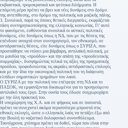
εκβιαστικά, τρομοκρατικά και ψεύτικα διλήμματα. Η
επόμενη μέρα πρέπει να βρει και νέες δυνάμεις στο δρόμο
της αντεπίθεσης, στο δρόμο της πολιτικής και μαζικής πάλης.
3. Συνολικά, παρά τις όποιες θετικές διεργασίες, εκφράζεται
τάση συντηρητικοποίησης της ελληνικής κοινωνίας. Γι’ αυτό
το φαινόμενο, ευθύνονται συνολικά οι αστικές πολιτικές
δυνάμεις, είτε δυνάμεις όπως η ΝΔ, που με τις θέσεις της
επένδυσε ανοιχτά στον συντηρητισμό, τον εθνικισμό, σε
αντιδραστικές θέσεις, είτε δυνάμεις όπως ο ΣΥΡΙΖΑ, που
προσπάθησε να ντύσει μια βάρβαρη, αντιλαϊκή πολιτική, με
το μανδύα της «προόδου» και την απάτη της «προοδευτικής
συμμαχίας», δυσφημώντας τελικά τις αξίες της πραγματικής
προόδου, τροφοδοτώντας τις ακραίες αντιδραστικές επιλογές
και με την ίδια την οικονομική πολιτική του τη διάψευση
ελπίδων σημαντικών τμημάτων του λαού.
Ο ΣΥΡΙΖΑ με την πολιτική του επέτρεψε στη ΝΔ και το
ΠΑΣΟΚ, να εμφανίζονται δικαιωμένοι για το προηγούμενο
αντιλαϊκό τους έργο. Στην ουσία τους έδωσε συγχωροχάρτι
με την όλη πρακτική του.
Η υποχώρηση της Χ.Α. και σε ψήφους και σε ποσοστά,
πρέπει να συνεχιστεί ακόμα περισσότερο μπροστά στις
εθνικές εκλογές, ώστε ο ελληνικός λαός να πετάξει έξω από
την Βουλή το ναζιστικό δολοφονικό συνονθύλευμα.
Ταυτόχρονα, χτύπημα πρέπει να δοθεί, τώρα που είναι στην