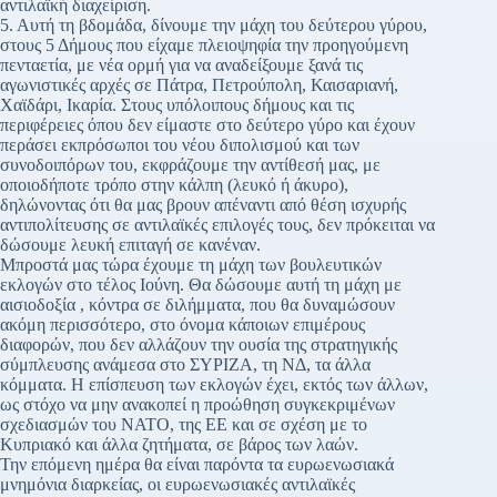
αντιλαϊκή διαχείριση.
5. Αυτή τη βδομάδα, δίνουμε την μάχη του δεύτερου γύρου,
στους 5 Δήμους που είχαμε πλειοψηφία την προηγούμενη
πενταετία, με νέα ορμή για να αναδείξουμε ξανά τις
αγωνιστικές αρχές σε Πάτρα, Πετρούπολη, Καισαριανή,
Χαϊδάρι, Ικαρία. Στους υπόλοιπους δήμους και τις
περιφέρειες όπου δεν είμαστε στο δεύτερο γύρο και έχουν
περάσει εκπρόσωποι του νέου διπολισμού και των
συνοδοιπόρων του, εκφράζουμε την αντίθεσή μας, με
οποιοδήποτε τρόπο στην κάλπη (λευκό ή άκυρο),
δηλώνοντας ότι θα μας βρουν απέναντι από θέση ισχυρής
αντιπολίτευσης σε αντιλαϊκές επιλογές τους, δεν πρόκειται να
δώσουμε λευκή επιταγή σε κανέναν.
Μπροστά μας τώρα έχουμε τη μάχη των βουλευτικών
εκλογών στο τέλος Ιούνη. Θα δώσουμε αυτή τη μάχη με
αισιοδοξία , κόντρα σε διλήμματα, που θα δυναμώσουν
ακόμη περισσότερο, στο όνομα κάποιων επιμέρους
διαφορών, που δεν αλλάζουν την ουσία της στρατηγικής
σύμπλευσης ανάμεσα στο ΣΥΡΙΖΑ, τη ΝΔ, τα άλλα
κόμματα. Η επίσπευση των εκλογών έχει, εκτός των άλλων,
ως στόχο να μην ανακοπεί η προώθηση συγκεκριμένων
σχεδιασμών του ΝΑΤΟ, της ΕΕ και σε σχέση με το
Κυπριακό και άλλα ζητήματα, σε βάρος των λαών.
Την επόμενη ημέρα θα είναι παρόντα τα ευρωενωσιακά
μνημόνια διαρκείας, οι ευρωενωσιακές αντιλαϊκές