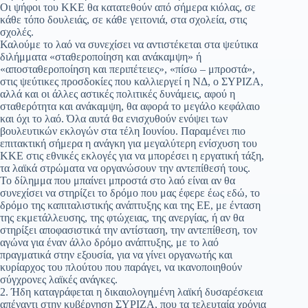
Οι ψήφοι του ΚΚΕ θα κατατεθούν από σήμερα κιόλας, σε
κάθε τόπο δουλειάς, σε κάθε γειτονιά, στα σχολεία, στις
σχολές.
Καλούμε το λαό να συνεχίσει να αντιστέκεται στα ψεύτικα
διλήμματα «σταθεροποίηση και ανάκαμψη» ή
«αποσταθεροποίηση και περιπέτειες», «πίσω – μπροστά»,
στις ψεύτικες προσδοκίες που καλλιεργεί η ΝΔ, ο ΣΥΡΙΖΑ,
αλλά και οι άλλες αστικές πολιτικές δυνάμεις, αφού η
σταθερότητα και ανάκαμψη, θα αφορά το μεγάλο κεφάλαιο
και όχι το λαό. Όλα αυτά θα ενισχυθούν ενόψει των
βουλευτικών εκλογών στα τέλη Ιουνίου. Παραμένει πιο
επιτακτική σήμερα η ανάγκη για μεγαλύτερη ενίσχυση του
ΚΚΕ στις εθνικές εκλογές για να μπορέσει η εργατική τάξη,
τα λαϊκά στρώματα να οργανώσουν την αντεπίθεσή τους.
Το δίλημμα που μπαίνει μπροστά στο λαό είναι αν θα
συνεχίσει να στηρίζει το δρόμο που μας έφερε έως εδώ, το
δρόμο της καπιταλιστικής ανάπτυξης και της ΕΕ, με ένταση
της εκμετάλλευσης, της φτώχειας, της ανεργίας, ή αν θα
στηρίξει αποφασιστικά την αντίσταση, την αντεπίθεση, τον
αγώνα για έναν άλλο δρόμο ανάπτυξης, με το λαό
πραγματικά στην εξουσία, για να γίνει οργανωτής και
κυρίαρχος του πλούτου που παράγει, να ικανοποιηθούν
σύγχρονες λαϊκές ανάγκες.
2. Ήδη καταγράφεται η δικαιολογημένη λαϊκή δυσαρέσκεια
απέναντι στην κυβέρνηση ΣΥΡΙΖΑ, που τα τελευταία χρόνια