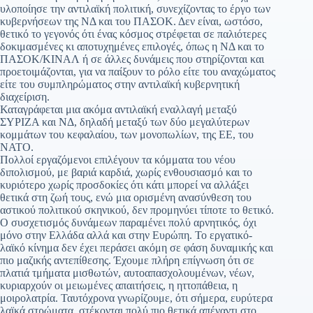
υλοποίησε την αντιλαϊκή πολιτική, συνεχίζοντας το έργο των
κυβερνήσεων της ΝΔ και του ΠΑΣΟΚ. Δεν είναι, ωστόσο,
θετικό το γεγονός ότι ένας κόσμος στρέφεται σε παλιότερες
δοκιμασμένες κι αποτυχημένες επιλογές, όπως η ΝΔ και το
ΠΑΣΟΚ/ΚΙΝΑΛ ή σε άλλες δυνάμεις που στηρίζονται και
προετοιμάζονται, για να παίξουν το ρόλο είτε του αναχώματος
είτε του συμπληρώματος στην αντιλαϊκή κυβερνητική
διαχείριση.
Καταγράφεται μια ακόμα αντιλαϊκή εναλλαγή μεταξύ
ΣΥΡΙΖΑ και ΝΔ, δηλαδή μεταξύ των δύο μεγαλύτερων
κομμάτων του κεφαλαίου, των μονοπωλίων, της ΕΕ, του
ΝΑΤΟ.
Πολλοί εργαζόμενοι επιλέγουν τα κόμματα του νέου
διπολισμού, με βαριά καρδιά, χωρίς ενθουσιασμό και το
κυριότερο χωρίς προσδοκίες ότι κάτι μπορεί να αλλάξει
θετικά στη ζωή τους, ενώ μια ορισμένη ανασύνθεση του
αστικού πολιτικού σκηνικού, δεν προμηνύει τίποτε το θετικό.
Ο συσχετισμός δυνάμεων παραμένει πολύ αρνητικός, όχι
μόνο στην Ελλάδα αλλά και στην Ευρώπη. Το εργατικό-
λαϊκό κίνημα δεν έχει περάσει ακόμη σε φάση δυναμικής και
πιο μαζικής αντεπίθεσης. Έχουμε πλήρη επίγνωση ότι σε
πλατιά τμήματα μισθωτών, αυτοαπασχολουμένων, νέων,
κυριαρχούν οι μειωμένες απαιτήσεις, η ηττοπάθεια, η
μοιρολατρία. Ταυτόχρονα γνωρίζουμε, ότι σήμερα, ευρύτερα
λαϊκά στρώματα, στέκονται πολύ πιο θετικά απέναντι στο