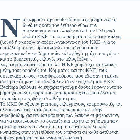
Ν
α εκφράσει την αντίθεσή του στις μνημονιακές
δυνάμεις κατά τον δεύτερο γύρω των
αυτοδιοικητικών εκλογών καλεί τον Ελληνικό
λαό το ΚΚΕ «με οποιοδήποτε τρόπο στην κάλπη
(λευκό ή άκυρο)» αναφέρει ανακοίνωση του ΚΚΕ «για το
αποτέλεσμα των ευρωεκλογών του α’ γύρου των
περιφερειακών και δημοτικών εκλογών, τη μάχη του γύρου
και τις βουλευτικές εκλογές στο τέλος Ιούνη».
Συγκεκριμένα αναφέρεται: «1. Η ΚΕ χαιρετίζει τα χιλιάδες
μέλη, τους οπαδούς του Κόμματος και της ΚΝΕ, τους
συνεργαζόμενους, τους ψηφοφόρους, που έδωσαν τη μάχη,
συστρατεύτηκαν και συνέβαλαν στην ενίσχυση του ΚΚΕ.
Ιδιαίτερα θέλουμε να ευχαριστήσουμε όσους έκαναν αυτό το
βήμα για πρώτη φορά, τους νέους και τις νέες που έδωσαν
την πρώτη τους ψήφο στο Κόμμα μας.
Το ΚΚΕ θα αξιοποιήσει τους εκλεγμένους κομμουνιστές και
άλλους αγωνιστές σε δήμους και περιφέρειες, στην
ευρωβουλή, για την υπεράσπιση των λαϊκών συμφερόντων,
για να αποτελέσουν το συνεπές και μαχητικό στήριγμα των
εργαζομένων, για ενδυνάμωση του εργατικού λαϊκού
κινήματος στην αντεπίθεσή του απέναντι σε κάθε αντιλαϊκή
κυβερνητική και ευρωενωσιακή πολιτική.