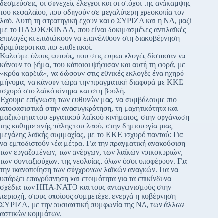
δεσμεύσεις, οι συνεχείς έλεγχοι και οι στόχοι της ανάκαμψης
του κεφαλαίου, που οδηγούν σε μεγαλύτερη χρεοκοπία τον
λαό. Αυτή τη στρατηγική έχουν και ο ΣΥΡΙΖΑ και η ΝΔ, μαζί
με το ΠΑΣΟΚ/ΚΙΝΑΛ, που είναι δοκιμασμένες αντιλαϊκές
επιλογές κι επιδιώκουν να επανέλθουν στη διακυβέρνηση
δριμύτεροι και πιο επιθετικοί.
Καλούμε όλους αυτούς, που στις ευρωεκλογές δίστασαν να
κάνουν το βήμα, που κάποιοι ψήφισαν και αυτή τη φορά, με
«κρύα καρδιά», να δώσουν στις εθνικές εκλογές ένα ηχηρό
μήνυμα, να κάνουν τώρα την πραγματική διαφορά με ΚΚΕ
ισχυρό στο λαϊκό κίνημα και στη βουλή.
Έχουμε επίγνωση των ευθυνών μας, να συμβάλουμε πιο
αποφασιστικά στην ανασυγκρότηση, τη μαχητικότητα και
μαζικότητα του εργατικού λαϊκού κινήματος, στην οργάνωση
της καθημερινής πάλης του λαού, στην δημιουργία μιας
μεγάλης λαϊκής συμμαχίας, με το ΚΚΕ ισχυρό παντού: Για
να εμποδιστούν νέα μέτρα. Για την πραγματική ανακούφιση
των εργαζομένων, των ανέργων, των λαϊκών νοικοκυριών,
των συνταξιούχων, της νεολαίας, όλων όσοι υποφέρουν. Για
την ικανοποίηση των σύγχρονων λαϊκών αναγκών. Για να
υπάρξει επαγρύπνηση και ετοιμότητα για τα επικίνδυνα
σχέδια των ΗΠΑ-ΝΑΤΟ και τους ανταγωνισμούς στην
περιοχή, στους οποίους συμμετέχει ενεργά η κυβέρνηση
ΣΥΡΙΖΑ, με την ουσιαστική συμφωνία της ΝΔ, των άλλων
αστικών κομμάτων.