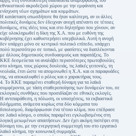
αρχή, στη συνολικότερη διαδικασία αναμόρφωσης του
εθνικιστικού ακροδεξιού χώρου με την εμφάνιση και
ενίσχυση νέων σχημάτων και κομμάτων.
Η κατάσταση οπωσδήποτε θα ήταν καλύτερη, αν οι άλλες
πολιτικές δυνάμεις δεν έδειχναν ανοχή απέναντι σε τέτοιες
δυνάμεις, στις ιδέες τους και στο δηλητήριο που χύνουν, αν
είχε ολοκληρωθεί η δίκη της Χ.Α. που με ευθύνη της
κυβέρνησης έχει καθυστερήσει υπερβολικά. Αυτή η ανοχή
δεν υπάρχει μόνο σε κεντρικό πολιτικό επίπεδο, υπάρχει
πολύ περισσότερο σε τοπικό, με φασίστες να διαπλέκονται
με άλλους δημοτικούς συνδυασμούς και παρατάξεις. Το
ΚΚΕ δεσμεύεται να αναλάβει περισσότερες πρωτοβουλίες
στο κίνημα, τους χώρους δουλειάς, τις λαϊκές γειτονιές, τη
νεολαία, έτσι ώστε να απομονωθεί η Χ.Α. και οι παραφυάδες
της, να αποκαλυφθεί ο ρόλος και ο χαρακτήρας τους.
4. Το ΚΚΕ παραμένει σταθερή δύναμη για τα λαϊκά
συμφέροντα, με τάση σταθεροποίησης των δυνάμεών του, σε
εκλογικές συνθήκες που προσιδίαζαν σε εθνικές εκλογές.
Η αντιπαράθεση, η πόλωση, οι υποσχέσεις, τα εκβιαστικά
διλήμματα, ανάμεσα κυρίως στα δύο κόμματα του
διπολισμού, διαμόρφωσαν ένα τέτοιο κλίμα, που επέδρασε
σε λαϊκό κόσμο, ο οποίος παραμένει εγκλωβισμένος στη
λογική μειωμένων απαιτήσεων. Δεν έχει ακόμη πιστέψει στη
δύναμη του, με την ενεργητική συμμετοχή του στο εργατικό
λαϊκό κίνημα, την κοινωνική συμμαχία.