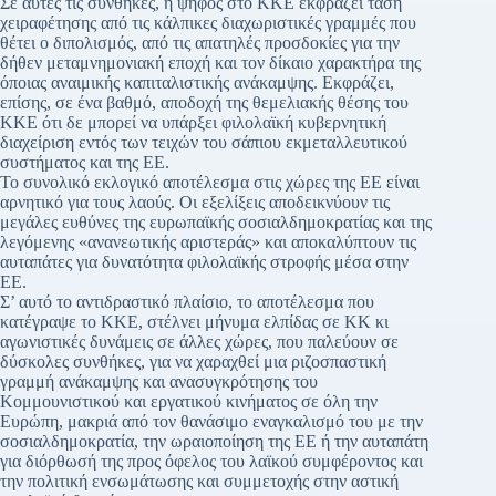
Σε αυτές τις συνθήκες, η ψήφος στο ΚΚΕ εκφράζει τάση
χειραφέτησης από τις κάλπικες διαχωριστικές γραμμές που
θέτει ο διπολισμός, από τις απατηλές προσδοκίες για την
δήθεν μεταμνημονιακή εποχή και τον δίκαιο χαρακτήρα της
όποιας αναιμικής καπιταλιστικής ανάκαμψης. Εκφράζει,
επίσης, σε ένα βαθμό, αποδοχή της θεμελιακής θέσης του
ΚΚΕ ότι δε μπορεί να υπάρξει φιλολαϊκή κυβερνητική
διαχείριση εντός των τειχών του σάπιου εκμεταλλευτικού
συστήματος και της ΕΕ.
Το συνολικό εκλογικό αποτέλεσμα στις χώρες της ΕΕ είναι
αρνητικό για τους λαούς. Οι εξελίξεις αποδεικνύουν τις
μεγάλες ευθύνες της ευρωπαϊκής σοσιαλδημοκρατίας και της
λεγόμενης «ανανεωτικής αριστεράς» και αποκαλύπτουν τις
αυταπάτες για δυνατότητα φιλολαϊκής στροφής μέσα στην
ΕΕ.
Σ’ αυτό το αντιδραστικό πλαίσιο, το αποτέλεσμα που
κατέγραψε το ΚΚΕ, στέλνει μήνυμα ελπίδας σε ΚΚ κι
αγωνιστικές δυνάμεις σε άλλες χώρες, που παλεύουν σε
δύσκολες συνθήκες, για να χαραχθεί μια ριζοσπαστική
γραμμή ανάκαμψης και ανασυγκρότησης του
Κομμουνιστικού και εργατικού κινήματος σε όλη την
Ευρώπη, μακριά από τον θανάσιμο εναγκαλισμό του με την
σοσιαλδημοκρατία, την ωραιοποίηση της ΕΕ ή την αυταπάτη
για διόρθωσή της προς όφελος του λαϊκού συμφέροντος και
την πολιτική ενσωμάτωσης και συμμετοχής στην αστική