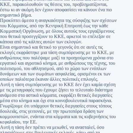
ΚΚΕ, παρακολουθούν τις θέσεις του, προβληματίζονται,
έστω κι αν ακόμη δεν έχουν αποφασίσει να κάνουν ένα πιο
σημαντικό βήμα.
Προκύπτει άμεσα η αναγκαιότητα της σύσφιξης των σχέσεων
του Κόμματος, από την Κεντρική Επιτροπή έως την κάθε
Κομματική Οργάνωση, με όλους αυτούς τους εργαζόμενους
που θετικά προσεγγίζουν το ΚΚΕ, αρκετοί το επέλεξαν σε
κάποια από τις κάλπες αυτών των εκλογών.
Είναι σημαντικό και θετικό το γεγονός ότι σε αυτές τις
εκλογές εκφράστηκε μια τάση συμπόρευσης με το ΚΚΕ, με
ανθρώπους που παλέψαμε μαζί τα προηγούμενα χρόνια στο
εργατικό και αγροτικό κίνημα, με ανθρώπους της τέχνης, του
πολιτισμού, του αθλητισμού, από το χώρο των ενόπλων
δυνάμεων και των σωμάτων ασφαλείας, ορισμένοι εκ των
οποίων παλιότερα έκαναν άλλες πολιτικές επιλογές.
Αυτή η τάση συμπόρευσης με το ΚΚΕ δεν έχει καμία σχέση
με τις μεταγραφές που έχουμε ζήσει το τελευταίο διάστημα
ανάμεσα στα αστικά κόμματα, εκφράζει θετικές διεργασίες
μέσα στο κίνημα και όχι στα κοινοβουλευτικά παρασκήνια.
Γνωρίζουμε ότι υπάρχουν θετικές διεργασίες στους τόπους
δουλειάς, στις γειτονιές, με την πρωτοπόρα δράση των
κομμουνιστών, ενάντια στα κόμματα και τις κυβερνήσεις του
κεφαλαίου, την ΕΕ.
Αυτή η τάση δεν πρέπει να μειωθεί, να ανασταλεί, όσο
πλησιάζουμε στις βουλευτικές εκλογές, κάτω από τα