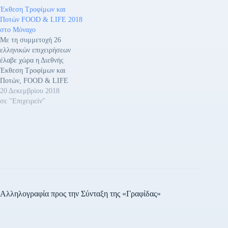
Έκθεση Τροφίμων και
Ποτών FOOD & LIFE 2018
στο Μόναχο
Με τη συμμετοχή 26
ελληνικών επιχειρήσεων
έλαβε χώρα η Διεθνής
Έκθεση Τροφίμων και
Ποτών, FOOD & LIFE
2018, που
20 Δεκεμβρίου 2018
πραγματοποιήθηκε στο
σε "Επιχειρείν"
Μόναχο από τις 28
Νοεμβρίου έως τις 2
Δεκεμβρίου 2018. Το
Ελληνικό Ομαδικό
Περίπτερο είχε την
υποστήριξη του
Ελληνογερμανικού
Επιμελητηρίου, την αιγίδα
του Υπουργείου Αγροτικής
Αλληλογραφία προς την Σύνταξη της «Γραφίδας»
Ανάπτυξης & Τροφίμων
και…