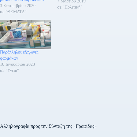
εργαζόμενες στο δημόσιο ή
7 Μαρτίου 2019
3 Σεπτεμβρίου 2020
ιδιωτικό τομέα, στις
σε "Πολιτική"
σε "ΘΕΜΑΤΑ"
άνεργες, στις επαγγελματίες,
στις αγρότισσες, στις
συνταξιούχους, στις νέες
μητέρες, στις κοπέλες που
βρίσκονται στα σχολεία,
στις σχολές μαθητείας, στα
πανεπιστήμια και ΤΕΙ, στις
Παράλληλες εξαγωγές
μετανάστριες. Τις καλεί…
φαρμάκων
10 Ιανουαρίου 2023
σε "Υγεία"
Αλληλογραφία προς την Σύνταξη της «Γραφίδας»