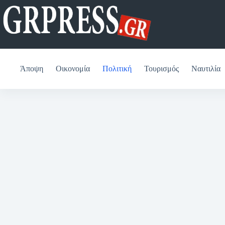
Μετάβαση
στο
περιεχόμενο
Άποψη
Οικονομία
Πολιτική
Τουρισμός
Ναυτιλία