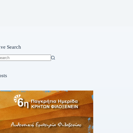
ive Search
o
sults
osts