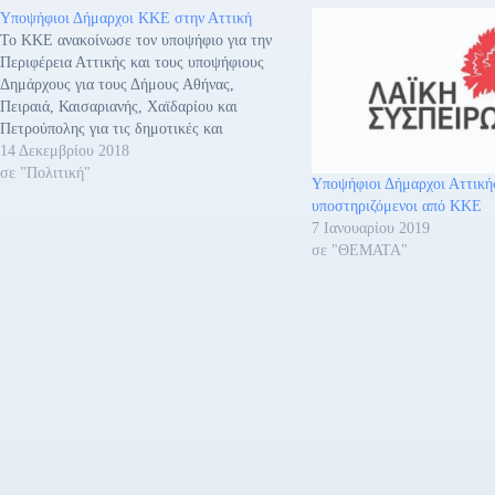
Υποψήφιοι Δήμαρχοι ΚΚΕ στην Αττική
Το ΚΚΕ ανακοίνωσε τον υποψήφιο για την
Περιφέρεια Αττικής και τους υποψήφιους
Δημάρχους για τους Δήμους Αθήνας,
Πειραιά, Καισαριανής, Χαϊδαρίου και
Πετρούπολης για τις δημοτικές και
περιφερειακές εκλογές. - Για την Περιφέρεια
14 Δεκεμβρίου 2018
Αττικής: Υποψήφιος Περιφερειάρχης θα είναι
σε "Πολιτική"
Υποψήφιοι Δήμαρχοι Αττική
ο Γιάννης Πρωτούλης, 41 χρονών, μέλος του
υποστηριζόμενοι από ΚΚΕ
ΠΓ της ΚΕ του ΚΚΕ και…
7 Ιανουαρίου 2019
σε "ΘΕΜΑΤΑ"