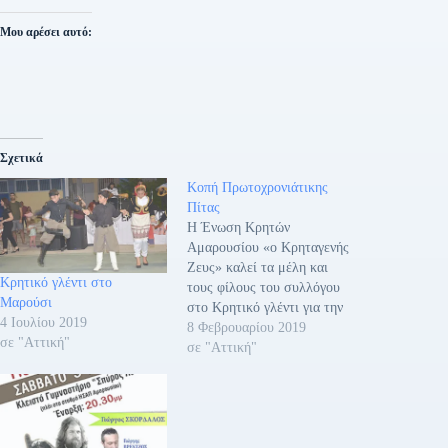
Μου αρέσει αυτό:
Σχετικά
Κοπή Πρωτοχρονιάτικης
Πίτας
Η Ένωση Κρητών
Αμαρουσίου «ο Κρηταγενής
Ζευς» καλεί τα μέλη και
Κρητικό γλέντι στο
τους φίλους του συλλόγου
Μαρούσι
στο Κρητικό γλέντι για την
4 Ιουλίου 2019
κοπή της πρωτοχρονιάτικης
8 Φεβρουαρίου 2019
σε "Αττική"
πίτας, το Σάββατο, 23
σε "Αττική"
Φεβρουαρίου 2019 και ώρα
9:00μμ στο κρητικό κέντρο
«ΑΟΡΗ», Λεωφόρος
Κηφισού 40 (δίπλα στα
ΚΤΕΛ), Αθήνα. Σε