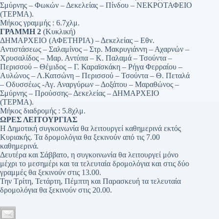
Σμύρνης – Φωκών – Δεκελείας – Πίνδου – ΝΕΚΡΟΤΑΦΕΙΟ
(ΤΕΡΜΑ).
Μήκος γραμμής : 6.7χλμ.
ΓΡΑΜΜΗ 2
(Κυκλική)
ΔΗΜΑΡΧΕΙΟ (ΑΦΕΤΗΡΙΑ) – Δεκελείας – Εθν.
Αντιστάσεως – Σαλαμίνος – Στρ. Μακρυγιάννη – Αχαρνών –
Χρυσαλίδος – Μαρ. Αντύπα – Κ. Παλαμά – Τσούντα –
Περισσού – Θέμιδος – Γ. Καραϊσκάκη – Ρήγα Φερραίου –
Αυλώνος – Λ.Κατσώνη – Περισσού – Τσούντα – Θ. Πεταλά
– Οδυσσέως -Αγ. Αναργύρων – Δοξάτου – Μαραθώνος –
Σμύρνης – Προύσσης– Δεκελείας – ΔΗΜΑΡΧΕΙΟ
(ΤΕΡΜΑ).
Μήκος διαδρομής : 5.8χλμ.
ΩΡΕΣ ΛΕΙΤΟΥΡΓΙΑΣ
Η Δημοτική συγκοινωνία θα λειτουργεί καθημερινά εκτός
Κυριακής. Τα δρομολόγια θα ξεκινούν από τις 7.00
καθημερινά.
Δευτέρα και Σάββατο, η συγκοινωνία θα λειτουργεί μόνο
μέχρι το μεσημέρι και τα τελευταία δρομολόγια και στις δύο
γραμμές θα ξεκινούν στις 13.00.
Την Τρίτη, Τετάρτη, Πέμπτη και Παρασκευή τα τελευταία
δρομολόγια θα ξεκινούν στις 20.00.