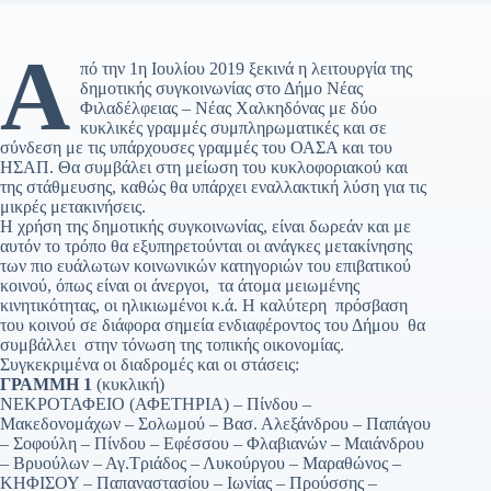
Α
πό την 1η Ιουλίου 2019 ξεκινά η λειτουργία της
δημοτικής συγκοινωνίας στο Δήμο Νέας
Φιλαδέλφειας – Νέας Χαλκηδόνας με δύο
κυκλικές γραμμές συμπληρωματικές και σε
σύνδεση με τις υπάρχουσες γραμμές του ΟΑΣΑ και του
ΗΣΑΠ. Θα συμβάλει στη μείωση του κυκλοφοριακού και
της στάθμευσης, καθώς θα υπάρχει εναλλακτική λύση για τις
μικρές μετακινήσεις.
Η χρήση της δημοτικής συγκοινωνίας, είναι δωρεάν και με
αυτόν το τρόπο θα εξυπηρετούνται οι ανάγκες μετακίνησης
των πιο ευάλωτων κοινωνικών κατηγοριών του επιβατικού
κοινού, όπως είναι οι άνεργοι, τα άτομα μειωμένης
κινητικότητας, οι ηλικιωμένοι κ.ά. Η καλύτερη πρόσβαση
του κοινού σε διάφορα σημεία ενδιαφέροντος του Δήμου θα
συμβάλλει στην τόνωση της τοπικής οικονομίας.
Συγκεκριμένα οι διαδρομές και οι στάσεις:
ΓΡΑΜΜΗ 1
(κυκλική)
ΝΕΚΡΟΤΑΦΕΙΟ (ΑΦΕΤΗΡΙΑ) – Πίνδου –
Μακεδονομάχων – Σολωμού – Βασ. Αλεξάνδρου – Παπάγου
– Σοφούλη – Πίνδου – Εφέσσου – Φλαβιανών – Μαιάνδρου
– Βρυούλων – Αγ.Τριάδος – Λυκούργου – Μαραθώνος –
ΚΗΦΙΣΟΥ – Παπαναστασίου – Ιωνίας – Προύσσης –