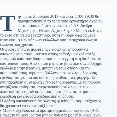
Τ
ην Τρίτη 2 Ιουλίου 2019 και ώρα 17:00-19:30 θα
πραγματοποιηθεί το τελευταίο εργαστήριο σχεδίου
εκ του φυσικού με την εικαστικό Αλεξάνδρα
Μιχάλη στο Εθνικό Αρχαιολογικό Μουσείο. Είναι
το έκτο στη σειρά εργαστήριο, αυτή τη φορά αφιερωμένο
στον κόσμο των πήλινων ειδωλίων από τα αρχαϊκά έως τα
ελληνιστικά χρόνια.
Οι μικρές πήλινες μορφές των ειδωλίων μπορούν να
αποκαλύψουν τόσα μυστικά στους επίδοξους σχεδιαστές
τους, ενώ απαιτούν διαφορετική προσέγγιση στη δισδιάστατη
αποτύπωσή τους. Από τη μια μεριά τα βοιωτικά σανιδόσχημα
ειδώλια με την ιερατική, μετωπική τους στάση και την
αφαιρετική τους φόρμα επιβάλλονται στον χώρο, δίνοντας
ερεθίσματα για μια πιο αυστηρή απόδοση της μορφής. Σε
αντιπαράθεση οι φτερωτές Νίκες της Μύρινας με τα πλούσια,
ανεμίζοντα ενδύματα, ενεργοποιούν τον χώρο με την
πλαστικότητα της κίνησής τους, προτρέποντας σε μια πιο
ελεύθερη και ρέουσα σχεδιαστική απόδοση.
Η δράση απευθύνεται σε όλες τις ηλικίες. Οι συμμετέχοντες
θα χρειαστεί να έχουν μαζί τους:
• Μπλοκ σχεδίου, κατά προτίμηση μεσαίου μεγέθους (Α4).
Επιλέξτε το μέγεθος του μπλοκ που σας βολεύει, δεδομένου