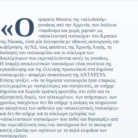
«Ο
τραγικός θάνατος της «αλλοδαπής»
γυναίκας από την Αρμενία, που δούλευε
«παράνομα και χωρίς χαρτιά» ως
«αποκλειστική νοσοκόμα» στο Κρατικό
της Νίκαιας, είναι μία δολοφονία με ηθικούς αυτουργούς την
κυβέρνηση, τη ΝΔ, τους φασίστες της Χρυσής Αυγής, τη
διοίκηση του νοσοκομείου και το κύκλωμα των
δουλέμπορων που εκμεταλλεύονται αυτές τις γυναίκες.
Η ύπαρξη αποκλειστικών νοσοκόμων είναι συνέπεια της
εγκατάλειψης και της έλλειψης προσωπικού στα δημόσια
νοσοκομεία.» αναφέρει ανακοίνωση της ΑΝΤΑΡΣΥΑ.
Επίσης τονίζει: «Αν τα δημόσια νοσοκομεία ήταν επαρκώς
στελεχωμένα με νοσηλεύτριες και νοσηλευτές, αν υπήρχε
δημόσια και δωρεάν κρατική φροντίδα, στο σπίτι και σε
αξιοπρεπείς δομές, των ηλικιωμένων, των ανήμπορων, των
χρονίως πασχόντων δεν θα υπήρχε η ανάγκη να πληρώνουν
οι οικογένειες των ασθενών για «αποκλειστικές νοσοκόμες»
και δεν θα υπήρχε και to κύκλωμα εμπορίας των
«αποκλειστικών νοσοκόμων» που ανθεί και θησαυρίζει από
την εκμετάλλευση τους ενώ ταυτόχρονα δεν το ακουμπά
κανείς εξαιτίας των σχέσεων με τα ψηλά κλιμάκια των
νοσοκομείων.