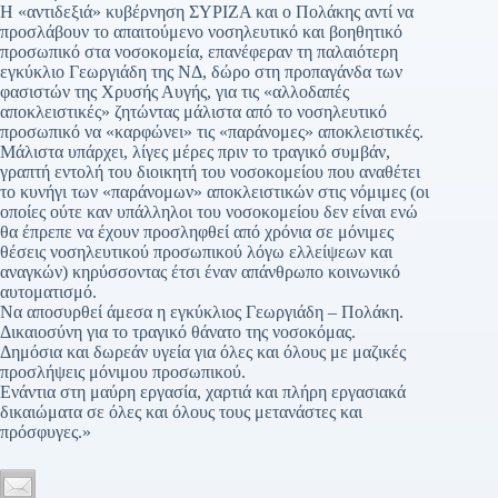
Η «αντιδεξιά» κυβέρνηση ΣΥΡΙΖΑ και ο Πολάκης αντί να
προσλάβουν το απαιτούμενο νοσηλευτικό και βοηθητικό
προσωπικό στα νοσοκομεία, επανέφεραν τη παλαιότερη
εγκύκλιο Γεωργιάδη της ΝΔ, δώρο στη προπαγάνδα των
φασιστών της Χρυσής Αυγής, για τις «αλλοδαπές
αποκλειστικές» ζητώντας μάλιστα από το νοσηλευτικό
προσωπικό να «καρφώνει» τις «παράνομες» αποκλειστικές.
Μάλιστα υπάρχει, λίγες μέρες πριν το τραγικό συμβάν,
γραπτή εντολή του διοικητή του νοσοκομείου που αναθέτει
το κυνήγι των «παράνομων» αποκλειστικών στις νόμιμες (οι
οποίες ούτε καν υπάλληλοι του νοσοκομείου δεν είναι ενώ
θα έπρεπε να έχουν προσληφθεί από χρόνια σε μόνιμες
θέσεις νοσηλευτικού προσωπικού λόγω ελλείψεων και
αναγκών) κηρύσσοντας έτσι έναν απάνθρωπο κοινωνικό
αυτοματισμό.
Να αποσυρθεί άμεσα η εγκύκλιος Γεωργιάδη – Πολάκη.
Δικαιοσύνη για το τραγικό θάνατο της νοσοκόμας.
Δημόσια και δωρεάν υγεία για όλες και όλους με μαζικές
προσλήψεις μόνιμου προσωπικού.
Ενάντια στη μαύρη εργασία, χαρτιά και πλήρη εργασιακά
δικαιώματα σε όλες και όλους τους μετανάστες και
πρόσφυγες.»