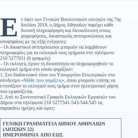
Ε
ν όψει των Γενικών Βουλευτικών εκλογών της 7ης
Ιουλίου 2019, ο Δήμος Αθηναίων παρέχει κάθε
δυνατή πληροφόρηση και διευκόλυνση στους
ψηφοφόρους, δικαστικούς αντιπροσώπους και
υποψηφίους με τις εξής ενέργειες:
– Οι δικαστικοί αντιπρόσωποι μπορούν να λαμβάνουν
πληροφορίες για τα εκλογικά τους τμήματα στο τηλέφωνο
210 5277011 (6 γραμμές)
– Οι εκλογείς έχουν τη δυνατότητα να πληροφορηθούν το
εκλογικό τμήμα στο οποίο ψηφίζουν:
1. Στο διαδικτυακό τόπο του Υπουργείου Εσωτερικών στο
σύνδεσμο «
Μάθε που ψηφίζεις
», όπου μπορούν επίσης να
εντοπίζουν το εκλογικό τους τμήμα στον ηλεκτρονικό χάρτη
που εμφανίζεται.
2. Από το Συντονιστικό Γραφείο Εκλογικών Εργασιών του
Δήμου στα τηλέφωνα 210 5277541-543-544-545 τις
παρακάτω ημέρες και ώρες:
ΓΕΝΙΚΗ ΓΡΑΜΜΑΤΕΙΑ ΔΗΜΟΥ ΑΘΗΝΑΙΩΝ
(ΛΙΟΣΙΩΝ 22)
ΗΜΕΡΟΜΗΝΙΑ
ΑΠΟ
ΕΩΣ