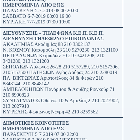
ΗΜΕΡΟΜΗΝΙΑ
ΑΠΟ
ΕΩΣ
ΠΑΡΑΣΚΕΥΗ 5-7-2019 08:00 20:00
ΣΑΒΒΑΤΟ 6-7-2019 08:00 19:00
ΚΥΡΙΑΚΗ 7-7-2019 07:00 19:00
ΔΙΕΥΘΥΝΣΕΙΣ – ΤΗΛΕΦΩΝΑ Κ.Ε.Π.
Κ.Ε.Π.
ΔΙΕΥΘΥΝΣΗ
ΤΗΛΕΦΩΝΟ ΕΠΙΚΟΙΝΩΝΙΑΣ
ΑΚΑΔΗΜΙΑΣ Ακαδημίας 88 210 3302137
Ν. ΚΟΣΜΟΥ Κασομούλη 33 210 9270230, 213 1321100
ΠΕΤΡΑΛΩΝΩΝ Κειριαδών 70 210 3421208, 210
3421280, 213 1321200
ΣΕΠΟΛΙΩΝ Αυλώνος 26-28 210 5157289, 210 5157396,
2105157500 ΠΑΤΗΣΙΩΝ Αγίας Λαύρας 24 210 2280019
ΠΛ. ΒΙΚΤΩΡΙΑΣ Αριστοτέλους 84 & Φερών 210
8848144, 210 8848142
ΑΜΠΕΛΟΚΗΠΩΝ Πανόρμου & Λουίζης Ριανκούρ 71
210 6990823
ΣΥΝΤΑΓΜΑΤΟΣ Όθωνος 10 & Αμαλίας 2 210 2027902,
213 2027910
ΚΥΨΕΛΗΣ Φωκίωνος Νέγρη 42 210 8259562
ΔΗΜΟΤΙΚΕΣ ΚΟΙΝΟΤΗΤΕΣ
ΗΜΕΡΟΜΗΝΙΑ
ΑΠΟ
ΕΩΣ
ΠΑΡΑΣΚΕΥΗ 5-7-2019 07:00 22:00
ΣΑΒΒΑΤΟ 6-7-2019 08:00 ΜΕΧΡΙ ΤΗΝ