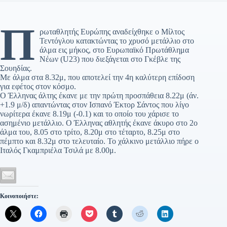
Π
ρωταθλητής Ευρώπης αναδείχθηκε ο Μίλτος
Τεντόγλου κατακτώντας το χρυσό μετάλλιο στο
άλμα εις μήκος, στο Ευρωπαϊκό Πρωτάθλημα
Νέων (U23) που διεξάγεται στο Γκέβλε της
Σουηδίας.
Με άλμα στα 8.32μ, που αποτελεί την 4η καλύτερη επίδοση
για εφέτος στον κόσμο.
Ο Έλληνας άλτης έκανε με την πρώτη προσπάθεια 8.22μ (άν.
+1.9 μ/δ) απαντώντας στον Ισπανό Έκτορ Σάντος που λίγο
νωρίτερα έκανε 8.19μ (-0.1) και το οποίο του χάρισε το
ασημένιο μετάλλιο. Ο Έλληνας αθλητής έκανε άκυρο στο 2ο
άλμα του, 8.05 στο τρίτο, 8.20μ στο τέταρτο, 8.25μ στο
πέμπτο και 8.32μ στο τελευταίο. Το χάλκινο μετάλλιο πήρε ο
Ιταλός Γκαμπριέλα Τσιλά με 8.00μ.
Κοινοποιήστε: