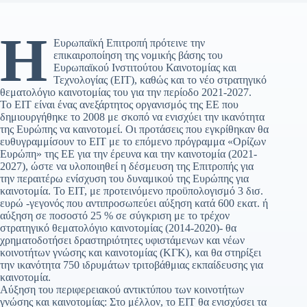
Η
Ευρωπαϊκή Επιτροπή πρότεινε την
επικαιροποίηση της νομικής βάσης του
Ευρωπαϊκού Ινστιτούτου Καινοτομίας και
Τεχνολογίας (ΕΙΤ), καθώς και το νέο στρατηγικό
θεματολόγιο καινοτομίας του για την περίοδο 2021-2027.
Το EIT είναι ένας ανεξάρτητος οργανισμός της ΕΕ που
δημιουργήθηκε το 2008 με σκοπό να ενισχύει την ικανότητα
της Ευρώπης να καινοτομεί. Οι προτάσεις που εγκρίθηκαν θα
ευθυγραμμίσουν το ΕΙΤ με το επόμενο πρόγραμμα «Ορίζων
Ευρώπη» της ΕΕ για την έρευνα και την καινοτομία (2021-
2027), ώστε να υλοποιηθεί η δέσμευση της Επιτροπής για
την περαιτέρω ενίσχυση του δυναμικού της Ευρώπης για
καινοτομία. Το ΕΙΤ, με προτεινόμενο προϋπολογισμό 3 δισ.
ευρώ -γεγονός που αντιπροσωπεύει αύξηση κατά 600 εκατ. ή
αύξηση σε ποσοστό 25 % σε σύγκριση με το τρέχον
στρατηγικό θεματολόγιο καινοτομίας (2014-2020)- θα
χρηματοδοτήσει δραστηριότητες υφιστάμενων και νέων
κοινοτήτων γνώσης και καινοτομίας (ΚΓΚ), και θα στηρίξει
την ικανότητα 750 ιδρυμάτων τριτοβάθμιας εκπαίδευσης για
καινοτομία.
Αύξηση του περιφερειακού αντικτύπου των κοινοτήτων
γνώσης και καινοτομίας: Στο μέλλον, το ΕΙΤ θα ενισχύσει τα