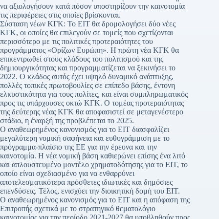
να αξιολογήσουν κατά πόσον υποστηρίζουν την καινοτομία
τις περιφέρειες στις οποίες βρίσκονται.
Σύσταση νέων ΚΓΚ: Το ΕΙΤ θα δρομολογήσει δύο νέες
ΚΓΚ, οι οποίες θα επιλεγούν σε τομείς που σχετίζονται
περισσότερο με τις πολιτικές προτεραιότητες του
προγράμματος «Ορίζων Ευρώπη». Η πρώτη νέα ΚΓΚ θα
επικεντρωθεί στους κλάδους του πολιτισμού και της
δημιουργικότητας και προγραμματίζεται να ξεκινήσει το
2022. Ο κλάδος αυτός έχει υψηλό δυναμικό ανάπτυξης,
πολλές τοπικές πρωτοβουλίες σε επίπεδο βάσης, έντονη
ελκυστικότητα για τους πολίτες, και είναι συμπληρωματικός
προς τις υπάρχουσες οκτώ ΚΓΚ. Ο τομέας προτεραιότητας
της δεύτερης νέας ΚΓΚ θα αποφασιστεί σε μεταγενέστερο
στάδιο, η έναρξή της προβλέπεται το 2025.
Ο αναθεωρημένος κανονισμός για το ΕΙΤ διασφαλίζει
μεγαλύτερη νομική σαφήνεια και ευθυγράμμιση με το
πρόγραμμα-πλαίσιο της ΕΕ για την έρευνα και την
καινοτομία. Η νέα νομική βάση καθιερώνει επίσης ένα λιτό
και απλουστευμένο μοντέλο χρηματοδότησης για το ΕΙΤ, το
οποίο είναι σχεδιασμένο για να ενθαρρύνει
αποτελεσματικότερα πρόσθετες ιδιωτικές και δημόσιες
επενδύσεις. Τέλος, ενισχύει την διοικητική δομή του ΕΙΤ.
Ο αναθεωρημένος κανονισμός για το ΕΙΤ και η απόφαση της
Επιτροπής σχετικά με το στρατηγικό θεματολόγιο
καινοτομίας για την περίοδο 2021-2027 θα υποβληθούν προς