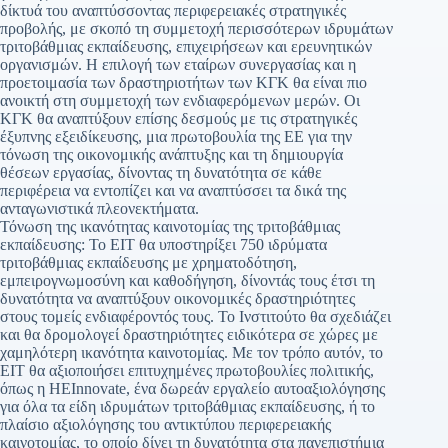
δίκτυά του αναπτύσσοντας περιφερειακές στρατηγικές
προβολής, με σκοπό τη συμμετοχή περισσότερων ιδρυμάτων
τριτοβάθμιας εκπαίδευσης, επιχειρήσεων και ερευνητικών
οργανισμών. Η επιλογή των εταίρων συνεργασίας και η
προετοιμασία των δραστηριοτήτων των ΚΓΚ θα είναι πιο
ανοικτή στη συμμετοχή των ενδιαφερόμενων μερών. Οι
ΚΓΚ θα αναπτύξουν επίσης δεσμούς με τις στρατηγικές
έξυπνης εξειδίκευσης, μια πρωτοβουλία της ΕΕ για την
τόνωση της οικονομικής ανάπτυξης και τη δημιουργία
θέσεων εργασίας, δίνοντας τη δυνατότητα σε κάθε
περιφέρεια να εντοπίζει και να αναπτύσσει τα δικά της
ανταγωνιστικά πλεονεκτήματα.
Τόνωση της ικανότητας καινοτομίας της τριτοβάθμιας
εκπαίδευσης: Το ΕΙΤ θα υποστηρίξει 750 ιδρύματα
τριτοβάθμιας εκπαίδευσης με χρηματοδότηση,
εμπειρογνωμοσύνη και καθοδήγηση, δίνοντάς τους έτσι τη
δυνατότητα να αναπτύξουν οικονομικές δραστηριότητες
στους τομείς ενδιαφέροντός τους. Το Ινστιτούτο θα σχεδιάζει
και θα δρομολογεί δραστηριότητες ειδικότερα σε χώρες με
χαμηλότερη ικανότητα καινοτομίας. Με τον τρόπο αυτόν, το
ΕΙΤ θα αξιοποιήσει επιτυχημένες πρωτοβουλίες πολιτικής,
όπως η HEInnovate, ένα δωρεάν εργαλείο αυτοαξιολόγησης
για όλα τα είδη ιδρυμάτων τριτοβάθμιας εκπαίδευσης, ή το
πλαίσιο αξιολόγησης του αντικτύπου περιφερειακής
καινοτομίας, το οποίο δίνει τη δυνατότητα στα πανεπιστήμια