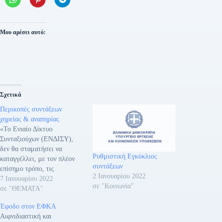
Μου αρέσει αυτό:
Σχετικά
Περικοπές συντάξεων
χηρείας & αναπηρίας
«Το Ενιαίο Δίκτυο
Συνταξιούχων (ΕΝΔΙΣΥ),
δεν θα σταματήσει να
Ρυθμιστική Εγκύκλιος
καταγγέλλει, με τον πλέον
συντάξεων
επίσημο τρόπο, τις
2 Ιανουαρίου 2022
επικίνδυνες μεθοδεύσεις
7 Ιανουαρίου 2022
σε "Κοινωνία"
«στις πλάτες» δεκάδων
σε "ΘΕΜΑΤΑ"
χιλιάδων συνταξιούχων. Εν
Έφοδο στον ΕΦΚΑ
μέσω πανδημίας, με την
Αιφνιδιαστική και
ακρίβεια να ξεπερνάει κάθε