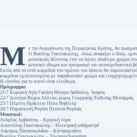
Μ
ε την διοργάνωση της Περιφέρειας Κρήτης, θα πραγματ
Ο Βασίλης Γιασλακιώτης, -όπως αναφέρει ο ίδιος- εμπν
μουσικούς θέλοντας έτσι να δώσει ιδιαίτερο χρώμα στι
μουσικό ιδίωμα και προορισμό την αυτοσχεδιαστική βά
Εκτός από τα επτά κομμάτια του πρώτου του δίσκου θα παρουσιαστο
κομμάτια εμπλουτισμένα με παραδοσιακό χρώμα και ενορχηστρωμένα
Η είσοδος για το κοινό είναι ελεύθερη.
Πρόγραμμα:
21/7 Κυριακή Αγία Γαλήνη Θέατρο Δαίδαλος- Ίκαρος
22/7 Δευτέρα Βώροι Αύλειος χώρος Γεωργικής Έκθεσης Μεσαρράς
25/7 Πέμπτη Ηράκλειο Πύλη Βηθλεέμ
26/7 Παρασκευή Ρογδιά Πλατεία Ρογδιάς
Μουσικοί:
Ανδρέας Αρβανίτης – Κρητική λύρα
Αποστόλης Γιασλακιώτης – Ηλεκτρική κιθάρα/εφέ
Λάμπρος Παπανικολάου – Κόντραμπάσο
Βασίλης Γιασλακιώτης – Τύμπανα/Sampling