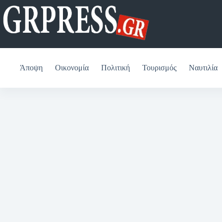
Μετάβαση
στο
περιεχόμενο
Άποψη
Οικονομία
Πολιτική
Τουρισμός
Ναυτιλία