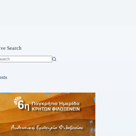
ive Search
o
sults
osts