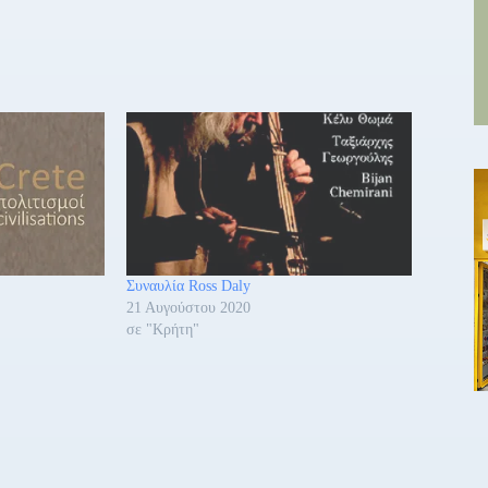
Συναυλία Ross Daly
21 Αυγούστου 2020
σε "Κρήτη"