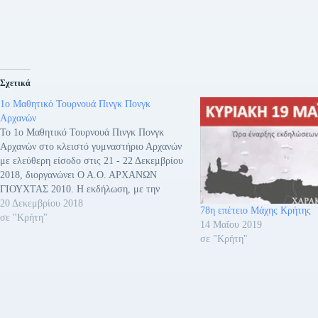
Σχετικά
1ο Μαθητικό Τουρνουά Πινγκ Πονγκ
Αρχανών
Το 1ο Μαθητικό Τουρνουά Πινγκ Πονγκ
Αρχανών στο κλειστό γυμναστήριο Αρχανών
με ελεύθερη είσοδο στις 21 - 22 Δεκεμβρίου
2018, διοργανώνει Ο Α.Ο. ΑΡΧΑΝΩΝ
ΓΙΟΥΧΤΑΣ 2010. Η εκδήλωση, με την
συνδιοργάνωση της Περιφέρειας Κρήτης
20 Δεκεμβρίου 2018
78η επέτειο Μάχης Κρήτης
σύμφωνα με τον οργανωτή, απευθύνεται σε
σε "Κρήτη"
14 Μαΐου 2019
μαθητές Δημοτικού & Γυμνασίου και
σε "Κρήτη"
πραγματοποιείται για την διάδοση και…