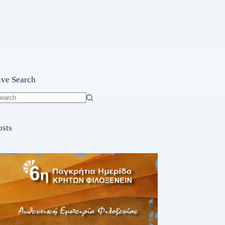
ive Search
o
sults
osts