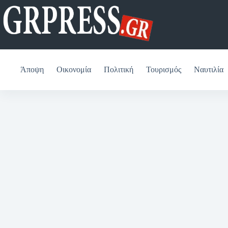
Μετάβαση
στο
περιεχόμενο
Άποψη
Οικονομία
Πολιτική
Τουρισμός
Ναυτιλία