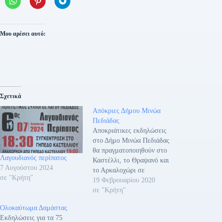
Μου αρέσει αυτό:
Σχετικά
Απόκριες Δήμου Μινώα
Πεδιάδας
Αποκριάτικες εκδηλώσεις
στο Δήμο Μινώα Πεδιάδας
θα πραγματοποιηθούν στο
Λαγουδιανός περίπατος
Καστέλλι, το Θραψανό και
7 Αυγούστου 2024
το Αρκαλοχώρι σε
σε "Κρήτη"
συνδιοργάνωση με την
19 Φεβρουαρίου 2020
Περιφερειακή Ενότητα
σε "Κρήτη"
Ηρακλείου Κρήτης.
Ολοκαύτωμα Δαμάστας
ΠΡΟΓΡΑΜΜΑ
Εκδηλώσεις για τα 75
ΚΕΝΤΡΙΚΩΝ