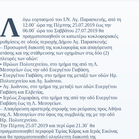
Λ
όγω εορτασμού του Ι.Ν. Αγ. Παρασκευής, από τη
12.00΄ ώρα της Πέμπτης 25.07.2019 έως την
06.00΄ ώρα του Σαββάτου 27.07.2019 θα
πραγματοποιηθούν οι κατωτέρω κυκλοφοριακές
ρυθμίσεις σε οδούς περιοχής Δήμου Αγ. Παρασκευής:
– Προσωρινή διακοπή της κυκλοφορίας και απαγόρευση
στάσης και της στάθμευσης των οχημάτων στις δύο (2)
πλευρές των οδών:
• Ηρώων Πολυτεχνείου, στο τμήμα της από τη Λ.
Μεσογείων έως την οδό Ευεργέτου Γιαβάση.
• Ευεργέτου Γιαβάση, στο τμήμα της μεταξύ των οδών Ηρ.
Πολυτεχνείου και Αγ. Ιωάννου.
• Αγ. Ιωάννου, στο τμήμα της μεταξύ των οδών Ευεργέτου
Γιαβάση και Ελβετίας.
• Ιερέως Ζυμαράκη, στο τμήμα της από την οδό Ευεργέτου
Γιαβάση έως τη Λ. Μεσογείων.
– Απαγόρευση αριστερής στροφής του ρεύματος προς Αθήνα
της Λ. Μεσογείων στο ύψος της συμβολής της με την οδό
Ηρ. Πολυτεχνείου.
Την Πέμπτη 25.07.2019 και περί ώρα 21.30΄ θα
πραγματοποιηθεί περιφορά Τιμίας Κάρας και Ιεράς Εικόνας
και θα πραγματοποιηθεί ολιγόλεπτη διακοπή της