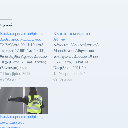
Σχετικά
Κυκλοφοριακές ρυθμίσεις
Κλειστό το κέντρο της
Αυθεντικού Μαραθωνίου
Αθήνας
Το Σάββατο 09.11.19 κατά
Λόγω του 38ου Αυθεντικού
τις ώρες 17.00΄ έως 19.00΄,
Μαραθώνιου Αθηνών και
θα διεξαχθεί Αγώνας Δρόμου
των Αγώνων Δρόμου 10 και
10 χλμ. από Λ. Βασ. Σοφίας
5 χλμ. Στις 13 και 14
(Σύνταγμα) προς
Νοεμβρίου 2021 θα
Παναθηναϊκό Στάδιο, κατά
7 Νοεμβρίου 2019
υπάρξουν κυκλοφοριακές
13 Νοεμβρίου 2021
μήκος της διαδρομής: Λ.
σε "Αττική"
ρυθμίσεις στο κέντρο της
σε "Αττική"
Βασ. Αμαλίας – Ελ.
Αθήνας και ευρύτερα στο
Βενιζέλου (Πανεπιστημίου)
λεκανοπέδιο της Αττικής,
– Χαρ. Τρικούπη –
που αφορούν οχήματα και
Ακαδημίας – Λ. Βασ. Σοφίας
λεωφορεία γραμμής.
– Φειδιππίδου – Λ.
Συγκεκριμένα: Το Σάββατο
Μεσογείων – αναστροφή…
13.11.2021 κατά τις ώρες
Κυκλοφοριακές ρυθμίσεις
17.00΄ έως 19.50΄,…
λόγω Επετείου