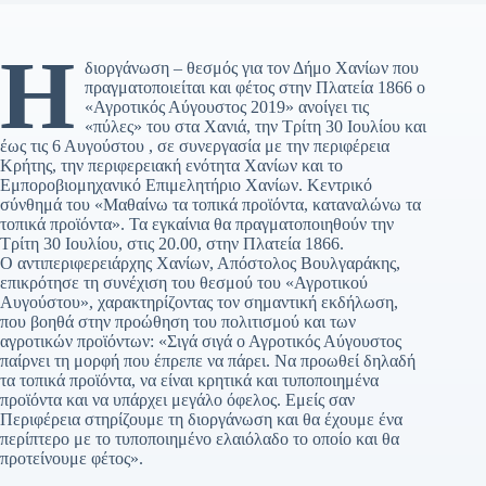
Η
διοργάνωση – θεσμός για τον Δήμο Χανίων που
πραγματοποιείται και φέτος στην Πλατεία 1866 ο
«Αγροτικός Αύγουστος 2019» ανοίγει τις
«πύλες» του στα Χανιά, την Τρίτη 30 Ιουλίου και
έως τις 6 Αυγούστου , σε συνεργασία με την περιφέρεια
Κρήτης, την περιφερειακή ενότητα Χανίων και το
Εμποροβιομηχανικό Επιμελητήριο Χανίων. Κεντρικό
σύνθημά του «Μαθαίνω τα τοπικά προϊόντα, καταναλώνω τα
τοπικά προϊόντα». Τα εγκαίνια θα πραγματοποιηθούν την
Τρίτη 30 Ιουλίου, στις 20.00, στην Πλατεία 1866.
Ο αντιπεριφερειάρχης Χανίων, Απόστολος Βουλγαράκης,
επικρότησε τη συνέχιση του θεσμού του «Αγροτικού
Αυγούστου», χαρακτηρίζοντας τον σημαντική εκδήλωση,
που βοηθά στην προώθηση του πολιτισμού και των
αγροτικών προϊόντων: «Σιγά σιγά ο Αγροτικός Αύγουστος
παίρνει τη μορφή που έπρεπε να πάρει. Να προωθεί δηλαδή
τα τοπικά προϊόντα, να είναι κρητικά και τυποποιημένα
προϊόντα και να υπάρχει μεγάλο όφελος. Εμείς σαν
Περιφέρεια στηρίζουμε τη διοργάνωση και θα έχουμε ένα
περίπτερο με το τυποποιημένο ελαιόλαδο το οποίο και θα
προτείνουμε φέτος».