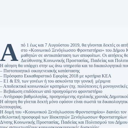
Α
πό 1 έως και 7 Αυγούστου 2019, θα γίνονται δεκτές οι αι
στο «Κοινωνικό Ξενόγλωσσο Φροντιστήριο» του Δήμου Καρ
μαθητών σε αντικατάσταση των αποφοίτων. Οι αιτήσεις θα
Διεύθυνσης Κοινωνικής Προστασίας, Παιδείας και Πολιτι
Η αίτηση θα υπάρχει στην ως άνω υπηρεσία και τα δικαιολογητικά πο
– Πιστοποιητικό οικογενειακής κατάστασης
– Πρόσφατο Εκκαθαριστικό Εφορίας 2018 με κριτήρια ΚΕΑ
– Ε1 & Ε9, των γονέων ή του ασκούντα την γονική μέριμνα
– Αποδεικτικά κοινωνικών κριτηρίων (πχ. πολύτεκνες ή μονογονεϊκές 
– Βεβαίωση επιδόσεων από προηγούμενο φροντιστήριο
– Αντίγραφο βαθμολογίας, προηγούμενης σχολικής χρονιάς Δημοτικ
Η αίτηση θα γίνεται δεκτή μόνο εφόσον είναι σωστά τα δικαιολογητι
λειτουργίας.
Η δομή του «Κοινωνικού Ξενόγλωσσου Φροντιστηρίου» διανύει τον έν
εθελοντική προσφορά των Ιδιοκτητών Ξενόγλωσσων Φροντιστηρίων μ
Δ/νσης Κοινωνικής Προστασίας, Παιδείας και Πολιτισμού του Δήμου 
τους αντιμετωπίζουν κοινωνικοοικονομικές δυσκολίες.