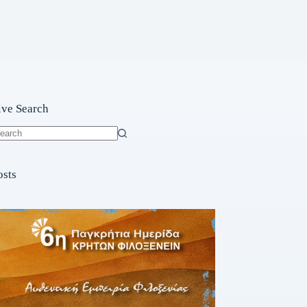
ive Search
o
sults
osts