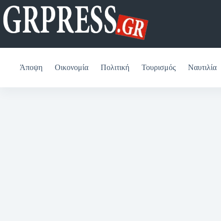
Μετάβαση
στο
περιεχόμενο
Άποψη
Οικονομία
Πολιτική
Τουρισμός
Ναυτιλία