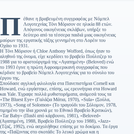
Π
έθανε η βραβευμένη συγγραφέας με Νόμπελ
Λογοτεχνίας Τόνι Μόρισον σε ηλικία 88 ετών.
Απόγονος οικογένειας σκλάβων, υπήρξε το
δεύτερο από τα τέσσερα παιδιά μιας οικογένειας
μαύρων της εργατικής τάξης γεννημένη στο Λορέιν του
Οχάιο το 1931.
Η Τόνι Μόρισον ή Chloe Anthony Wofford, όπως ήταν το
αληθινό της όνομα, είχε κερδίσει το βραβείο Πούλιτζερ το
1988 για το αριστούργημά της «Αγαπημένη» (Beloved) ενώ
το 1993 έγινε η πρώτη Αφροαμερικανή συγγραφέας που
κέρδισε το βραβείο Νόμπελ Λογοτεχνίας για το σύνολο του
έργου της.
Σπούδασε αγγλική φιλολογία στα Πανεπιστήμια Cornell και
Howard, ενώ εργάστηκε, επίσης, ως ερευνήτρια στα Howard
και Yale. Έγραψε πολλά μυθιστορήματα, ανάμεσά τους τα
«The Bluest Eye» (Γαλάζια Μάτια, 1970), «Sula» (Σούλα,
1973), «Song of Solomon» (Το τραγούδι του Σόλομον, 1978,
τιμημένο την ίδια χρονιά με το Εθνικό Βραβείο Κριτικών),
«Tar Baby» (Παιδί από κάρβουνο, 1981), «Beloved»
(Αγαπημένη, 1988, Βραβείο Πούλιτζερ του 1988), «Jazz»
(Τζαζ, 1992), ενώ ασχολήθηκε επίσης με το δοκίμιο. Τα έργα
της «Παίζοντας στο σκοτάδι: Το λευκό χρώμα και η