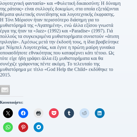
λογοτεχνική φαντασία» και «Φυλετική δικαιοσύνη: Η δύναμη
της ράτσας» είναι συλλογές δοκιμίων, στα οποία εξετάζονται
θέματα φυλετικής συνείδησης και λογοτεχνικής έκφρασης.
Η Τόνι Μόρισον ήταν περισσότερο διάσημη για το
μυθιστόρημά της «Αγαπημένη», ενώ άλλα εξίσου γνωστά
έργα της ήταν τα «Jazz» (1992) και «Paradise» (1997). Γιά
πολλούς τα συγκεκριμένα μυθιστορήματα συνιστούν «άτυπη
τριλογία». Αμέσως μετά την έκδοσή τους, η ίδια βραβεύτηκε
με Νόμπελ Λογοτεχνίας, και έγινε η πρώτη μαύρη γυναίκα
οποιασδήποτε εθνικότητας που καταφέρνει κάτι τέτοιο. Ως
τότε είχε ήδη γράψει άλλα έξι μυθιστορήματα και θα
συνέχιζε γράφοντας πέντε ακόμη. Το τελευταίο της
μυθιστόρημα με τίτλο «God Help the Child» εκδόθηκε το
2015.
Κοινοποιήστε: