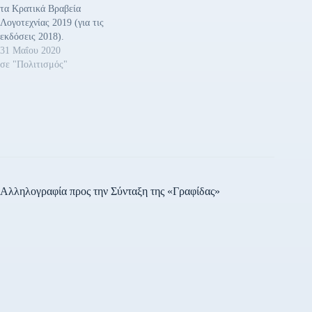
τα Κρατικά Βραβεία
Λογοτεχνίας 2019 (για τις
εκδόσεις 2018).
Συγκεκριμένα τα Βραβεία
31 Μαΐου 2020
απονέμονται στους: Μάρω
σε "Πολιτισμός"
Δούκα (Μεγάλο Βραβείο
Γραμμάτων), Γιώργο
Παπαδάκη, Δημήτρη
Κανελλόπουλο, Δήμητρα
Κολλιάκου, Χάρη Βλαβιανό,
Βαγγέλη Χατζηβασιλείου,
Μαρία Καραγιάννη, Μ.Ζ.
Κοπιδάκη και Νίκο Χρυσό.
Τιμητική διάκριση
Αλληλογραφία προς την Σύνταξη της «Γραφίδας»
απονέμεται στα περιοδικά
Νησίδες και Συριανά…