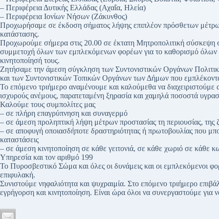
– Περιφέρεια Δυτικής Ελλάδας (Αχαΐα, Ηλεία)
– Περιφέρεια Ιονίων Νήσων (Ζάκυνθος)
Προχωρήσαμε σε έκδοση σήματος λήψης επιπλέον πρόσθετων μέτρων κ
κατάστασης.
Προχωρούμε σήμερα στις 20.00 σε έκτατη Μητροπολιτική σύσκεψη σ
συμμετοχή όλων των εμπλεκόμενων φορέων για το καθορισμό όλων 
κινητοποίησή τους.
Ζητήσαμε την άμεση σύγκληση των Συντονιστικών Οργάνων Πολιτι
και των Συντονιστικών Τοπικών Οργάνων των Δήμων που εμπλέκοντα
Το επόμενο τριήμερο αναμένουμε και καλούμεθα να διαχειριστούμε 
ισχυρούς ανέμους, παρατεταμένη ξηρασία και χαμηλά ποσοστά υγρασ
Καλούμε τους συμπολίτες μας
– σε πλήρη επαγρύπνηση και συναγερμό
– σε άμεση προληπτική λήψη μέτρων προστασίας τη περιουσίας, της 
– σε αποφυγή οποιασδήποτε δραστηριότητας ή πρωτοβουλίας που μπο
καταστάσεις
– σε άμεση κινητοποίηση σε κάθε γειτονιά, σε κάθε χωριό σε κάθε 
Υπηρεσία και τον αριθμό 199
Το Πυροσβεστικό Σώμα και όλες οι δυνάμεις και οι εμπλεκόμενοι φο
επιφυλακή.
Συνιστούμε νηφαλιότητα και ψυχραιμία. Στο επόμενο τριήμερο επιβάλλ
εγρήγορση και κινητοποίηση. Είναι ώρα όλοι να συνεργαστούμε για 