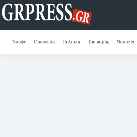
Μετάβαση
στο
περιεχόμενο
Άποψη
Οικονομία
Πολιτική
Τουρισμός
Ναυτιλία