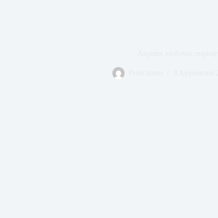
Ακραίος κίνδυνος πυρκαγ
Press room
9 Αυγούστου 