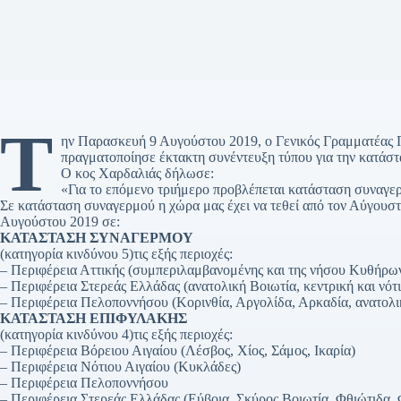
Τ
ην Παρασκευή 9 Αυγούστου 2019, ο Γενικός Γραμματέας Π
πραγματοποίησε έκτακτη συνέντευξη τύπου για την κατάστ
Ο κος Χαρδαλιάς δήλωσε:
«Για το επόμενο τριήμερο προβλέπεται κατάσταση συναγερ
Σε κατάσταση συναγερμού η χώρα μας έχει να τεθεί από τον Αύγουστ
Αυγούστου 2019 σε:
ΚΑΤΑΣΤΑΣΗ ΣΥΝΑΓΕΡΜΟΥ
(κατηγορία κινδύνου 5)τις εξής περιοχές:
– Περιφέρεια Αττικής (συμπεριλαμβανομένης και της νήσου Κυθήρω
– Περιφέρεια Στερεάς Ελλάδας (ανατολική Βοιωτία, κεντρική και νότ
– Περιφέρεια Πελοποννήσου (Κορινθία, Αργολίδα, Αρκαδία, ανατολ
ΚΑΤΑΣΤΑΣΗ ΕΠΙΦΥΛΑΚΗΣ
(κατηγορία κινδύνου 4)τις εξής περιοχές:
– Περιφέρεια Βόρειου Αιγαίου (Λέσβος, Χίος, Σάμος, Ικαρία)
– Περιφέρεια Νότιου Αιγαίου (Κυκλάδες)
– Περιφέρεια Πελοποννήσου
– Περιφέρεια Στερεάς Ελλάδας (Εύβοια, Σκύρος Βοιωτία, Φθιώτιδα,