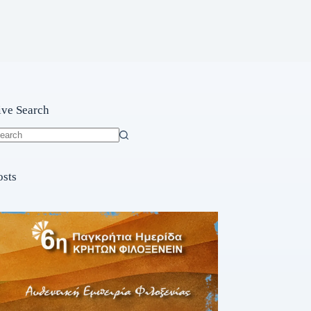
ive Search
o
sults
osts