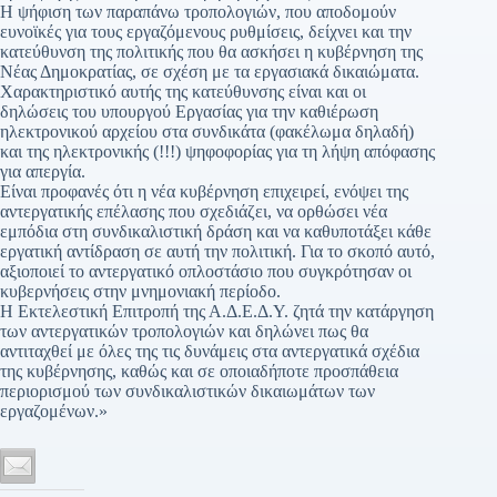
Η ψήφιση των παραπάνω τροπολογιών, που αποδομούν
ευνοϊκές για τους εργαζόμενους ρυθμίσεις, δείχνει και την
κατεύθυνση της πολιτικής που θα ασκήσει η κυβέρνηση της
Νέας Δημοκρατίας, σε σχέση με τα εργασιακά δικαιώματα.
Χαρακτηριστικό αυτής της κατεύθυνσης είναι και οι
δηλώσεις του υπουργού Εργασίας για την καθιέρωση
ηλεκτρονικού αρχείου στα συνδικάτα (φακέλωμα δηλαδή)
και της ηλεκτρονικής (!!!) ψηφοφορίας για τη λήψη απόφασης
για απεργία.
Είναι προφανές ότι η νέα κυβέρνηση επιχειρεί, ενόψει της
αντεργατικής επέλασης που σχεδιάζει, να ορθώσει νέα
εμπόδια στη συνδικαλιστική δράση και να καθυποτάξει κάθε
εργατική αντίδραση σε αυτή την πολιτική. Για το σκοπό αυτό,
αξιοποιεί το αντεργατικό οπλοστάσιο που συγκρότησαν οι
κυβερνήσεις στην μνημονιακή περίοδο.
Η Εκτελεστική Επιτροπή της Α.Δ.Ε.Δ.Υ. ζητά την κατάργηση
των αντεργατικών τροπολογιών και δηλώνει πως θα
αντιταχθεί με όλες της τις δυνάμεις στα αντεργατικά σχέδια
της κυβέρνησης, καθώς και σε οποιαδήποτε προσπάθεια
περιορισμού των συνδικαλιστικών δικαιωμάτων των
εργαζομένων.»