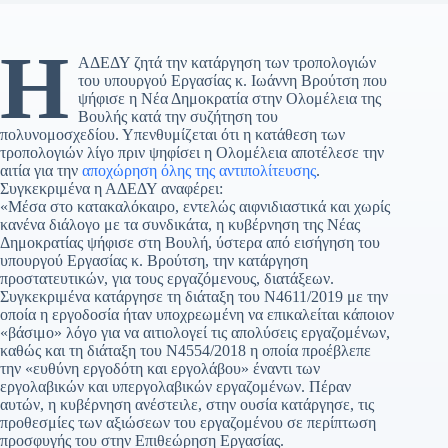
Η
ΑΔΕΔΥ ζητά την κατάργηση των τροπολογιών
του υπουργού Εργασίας κ. Ιωάννη Βρούτση που
ψήφισε η Νέα Δημοκρατία στην Ολομέλεια της
Βουλής κατά την συζήτηση του
πολυνομοσχεδίου. Υπενθυμίζεται ότι η κατάθεση των
τροπολογιών λίγο πριν ψηφίσει η Ολομέλεια αποτέλεσε την
αιτία για την
αποχώρηση όλης της αντιπολίτευσης
.
Συγκεκριμένα η ΑΔΕΔΥ αναφέρει:
«Μέσα στο κατακαλόκαιρο, εντελώς αιφνιδιαστικά και χωρίς
κανένα διάλογο με τα συνδικάτα, η κυβέρνηση της Νέας
Δημοκρατίας ψήφισε στη Βουλή, ύστερα από εισήγηση του
υπουργού Εργασίας κ. Βρούτση, την κατάργηση
προστατευτικών, για τους εργαζόμενους, διατάξεων.
Συγκεκριμένα κατάργησε τη διάταξη του Ν4611/2019 με την
οποία η εργοδοσία ήταν υποχρεωμένη να επικαλείται κάποιον
«βάσιμο» λόγο για να αιτιολογεί τις απολύσεις εργαζομένων,
καθώς και τη διάταξη του Ν4554/2018 η οποία προέβλεπε
την «ευθύνη εργοδότη και εργολάβου» έναντι των
εργολαβικών και υπεργολαβικών εργαζομένων. Πέραν
αυτών, η κυβέρνηση ανέστειλε, στην ουσία κατάργησε, τις
προθεσμίες των αξιώσεων του εργαζομένου σε περίπτωση
προσφυγής του στην Επιθεώρηση Εργασίας.