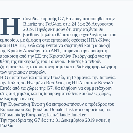
Η
σύνοδος κορυφής G7, θα πραγματοποιηθεί στην
Biarritz της Γαλλίας, στις 24 έως 26 Αυγούστου
2019. Πηγές εκτιμούν ότι στην ατζέντα θα
βρεθούν ψηλά τα θέματα της τεχνολογίας και του
εμπορίου, με έμφαση στις εμπορικές σχέσεις ΗΠΑ-Κίνας
και ΗΠΑ-ΕΕ, ενώ αναμένεται να συζητηθεί και η διαδοχή
της Κριστίν Λαγκάρντ στο ΔΝΤ, με φόντο την πρόσφατη
πρόκριση από την ΕΕ της Κρισταλίνα Γκεόργκιεβα για την
θέση της επικεφαλής του Ταμείου. Επίσης θα τεθούν
ζητήματα όπως το κρυπτονόμισμα και η διεθνής φορολόγηση
των ψηφιακών εταιριών.
Η G7 αποτελείται από την Γαλλία, τη Γερμανία, την Ιαπωνία,
την Ιταλία, το Ηνωμένο Βασίλειο, τις ΗΠΑ και τον Καναδά.
Εκτός από τις χώρες της G7, θα κληθούν να συμμετάσχουν
στις συζητήσεις και τις διαπραγματεύσεις και άλλες χώρες,
ιδίως αφρικανικές.
Την Ευρωπαϊκή Ένωση θα εκπροσωπήσουν ο πρόεδρος του
Ευρωπαϊκού Συμβουλίου Donald Tusk και ο πρόεδρος της
ΕΥρωπαϊκής Επιτροπής Jean-Claude Juncker.
Την προεδρία της G7 έως τις 31 Δεκεμβρίου 2019 ασκεί η
Γαλλία.