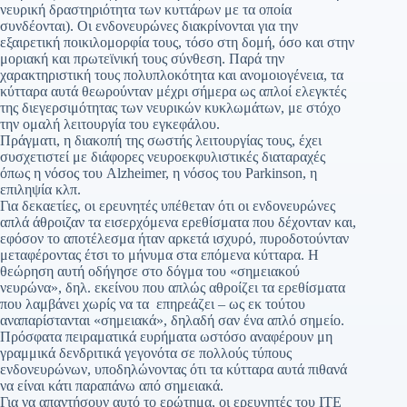
νευρική δραστηριότητα των κυττάρων με τα οποία
συνδέονται). Οι ενδονευρώνες διακρίνονται για την
εξαιρετική ποικιλομορφία τους, τόσο στη δομή, όσο και στην
μοριακή και πρωτεϊνική τους σύνθεση. Παρά την
χαρακτηριστική τους πολυπλοκότητα και ανομοιογένεια, τα
κύτταρα αυτά θεωρούνταν μέχρι σήμερα ως απλοί ελεγκτές
της διεγερσιμότητας των νευρικών κυκλωμάτων, με στόχο
την ομαλή λειτουργία του εγκεφάλου.
Πράγματι, η διακοπή της σωστής λειτουργίας τους, έχει
συσχετιστεί με διάφορες νευροεκφυλιστικές διαταραχές
όπως η νόσος του Alzheimer, η νόσος του Parkinson, η
επιληψία κλπ.
Για δεκαετίες, οι ερευνητές υπέθεταν ότι οι ενδονευρώνες
απλά άθροιζαν τα εισερχόμενα ερεθίσματα που δέχονταν και,
εφόσον το αποτέλεσμα ήταν αρκετά ισχυρό, πυροδοτούνταν
μεταφέροντας έτσι το μήνυμα στα επόμενα κύτταρα. Η
θεώρηση αυτή οδήγησε στο δόγμα του «σημειακού
νευρώνα», δηλ. εκείνου που απλώς αθροίζει τα ερεθίσματα
που λαμβάνει χωρίς να τα επηρεάζει – ως εκ τούτου
αναπαρίστανται «σημειακά», δηλαδή σαν ένα απλό σημείο.
Πρόσφατα πειραματικά ευρήματα ωστόσο αναφέρουν μη
γραμμικά δενδριτικά γεγονότα σε πολλούς τύπους
ενδονευρώνων, υποδηλώνοντας ότι τα κύτταρα αυτά πιθανά
να είναι κάτι παραπάνω από σημειακά.
Για να απαντήσουν αυτό το ερώτημα, οι ερευνητές του ΙΤΕ