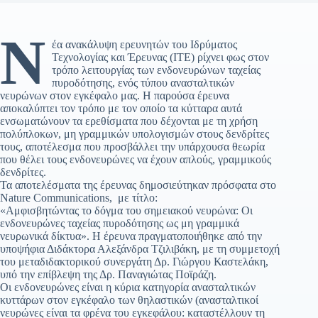
Ν
έα ανακάλυψη ερευνητών του Ιδρύματος
Τεχνολογίας και Έρευνας (ΙΤΕ) ρίχνει φως στον
τρόπο λειτουργίας των ενδονευρώνων ταχείας
πυροδότησης, ενός τύπου ανασταλτικών
νευρώνων στον εγκέφαλο μας. Η παρούσα έρευνα
αποκαλύπτει τον τρόπο με τον οποίο τα κύτταρα αυτά
ενσωματώνουν τα ερεθίσματα που δέχονται με τη χρήση
πολύπλοκων, μη γραμμικών υπολογισμών στους δενδρίτες
τους, αποτέλεσμα που προσβάλλει την υπάρχουσα θεωρία
που θέλει τους ενδονευρώνες να έχουν απλούς, γραμμικούς
δενδρίτες.
Τα αποτελέσματα της έρευνας δημοσιεύτηκαν πρόσφατα στο
Nature Communications, με τίτλο:
«Αμφισβητώντας το δόγμα του σημειακού νευρώνα: Οι
ενδονευρώνες ταχείας πυροδότησης ως μη γραμμικά
νευρωνικά δίκτυα». Η έρευνα πραγματοποιήθηκε από την
υποψήφια Διδάκτορα Αλεξάνδρα Τζιλιβάκη, με τη συμμετοχή
του μεταδιδακτορικού συνεργάτη Δρ. Γιώργου Καστελάκη,
υπό την επίβλεψη της Δρ. Παναγιώτας Ποϊράζη.
Οι ενδονευρώνες είναι η κύρια κατηγορία ανασταλτικών
κυττάρων στον εγκέφαλο των θηλαστικών (ανασταλτικοί
νευρώνες είναι τα φρένα του εγκεφάλου: καταστέλλουν τη