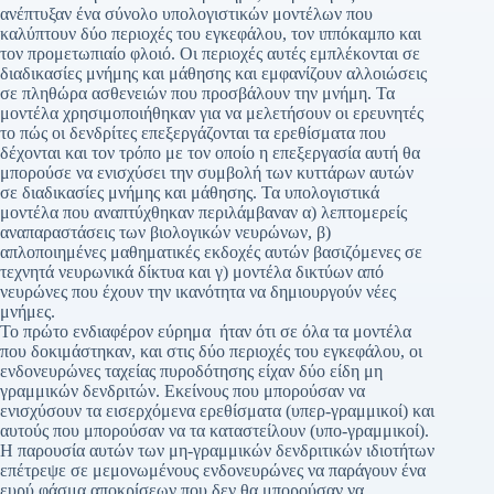
ανέπτυξαν ένα σύνολο υπολογιστικών μοντέλων που
καλύπτουν δύο περιοχές του εγκεφάλου, τον ιππόκαμπο και
τον προμετωπιαίο φλοιό. Οι περιοχές αυτές εμπλέκονται σε
διαδικασίες μνήμης και μάθησης και εμφανίζουν αλλοιώσεις
σε πληθώρα ασθενειών που προσβάλουν την μνήμη. Τα
μοντέλα χρησιμοποιήθηκαν για να μελετήσουν οι ερευνητές
το πώς οι δενδρίτες επεξεργάζονται τα ερεθίσματα που
δέχονται και τον τρόπο με τον οποίο η επεξεργασία αυτή θα
μπορούσε να ενισχύσει την συμβολή των κυττάρων αυτών
σε διαδικασίες μνήμης και μάθησης. Τα υπολογιστικά
μοντέλα που αναπτύχθηκαν περιλάμβαναν α) λεπτομερείς
αναπαραστάσεις των βιολογικών νευρώνων, β)
απλοποιημένες μαθηματικές εκδοχές αυτών βασιζόμενες σε
τεχνητά νευρωνικά δίκτυα και γ) μοντέλα δικτύων από
νευρώνες που έχουν την ικανότητα να δημιουργούν νέες
μνήμες.
Το πρώτο ενδιαφέρον εύρημα ήταν ότι σε όλα τα μοντέλα
που δοκιμάστηκαν, και στις δύο περιοχές του εγκεφάλου, οι
ενδονευρώνες ταχείας πυροδότησης είχαν δύο είδη μη
γραμμικών δενδριτών. Εκείνους που μπορούσαν να
ενισχύσουν τα εισερχόμενα ερεθίσματα (υπερ-γραμμικοί) και
αυτούς που μπορούσαν να τα καταστείλουν (υπο-γραμμικοί).
Η παρουσία αυτών των μη-γραμμικών δενδριτικών ιδιοτήτων
επέτρεψε σε μεμονωμένους ενδονευρώνες να παράγουν ένα
ευρύ φάσμα αποκρίσεων που δεν θα μπορούσαν να