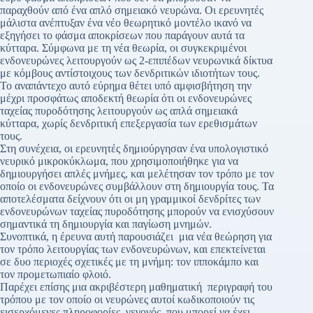
παραχθούν από ένα απλό σημειακό νευρώνα. Οι ερευνητές
μάλιστα ανέπτυξαν ένα νέο θεωρητικό μοντέλο ικανό να
εξηγήσει το φάσμα αποκρίσεων που παράγουν αυτά τα
κύτταρα. Σύμφωνα με τη νέα θεωρία, οι συγκεκριμένοι
ενδονευρώνες λειτουργούν ως 2-επιπέδων νευρωνικά δίκτυα
με κόμβους αντίστοιχους των δενδριτικών ιδιοτήτων τους.
Το αναπάντεχο αυτό εύρημα θέτει υπό αμφισβήτηση την
μέχρι προσφάτως αποδεκτή θεωρία ότι οι ενδονευρώνες
ταχείας πυροδότησης λειτουργούν ως απλά σημειακά
κύτταρα, χωρίς δενδριτική επεξεργασία των ερεθισμάτων
τους.
Στη συνέχεια, οι ερευνητές δημιούργησαν ένα υπολογιστικό
νευρικό μικροκύκλωμα, που χρησιμοποιήθηκε για να
δημιουργήσει απλές μνήμες, και μελέτησαν τον τρόπο με τον
οποίο οι ενδονευρώνες συμβάλλουν στη δημιουργία τους. Τα
αποτελέσματα δείχνουν ότι οι μη γραμμικοί δενδρίτες των
ενδονευρώνων ταχείας πυροδότησης μπορούν να ενισχύσουν
σημαντικά τη δημιουργία και παγίωση μνημών.
Συνοπτικά, η έρευνα αυτή παρουσιάζει μια νέα θεώρηση για
τον τρόπο λειτουργίας των ενδονευρώνων, και επεκτείνεται
σε δυο περιοχές σχετικές με τη μνήμη: τον ιπποκάμπο και
τον προμετωπιαίο φλοιό.
Παρέχει επίσης μια ακριβέστερη μαθηματική περιγραφή του
τρόπου με τον οποίο οι νευρώνες αυτοί κωδικοποιούν τις
εισερχόμενες πληροφορίες, γεγονός που μπορεί να έχει