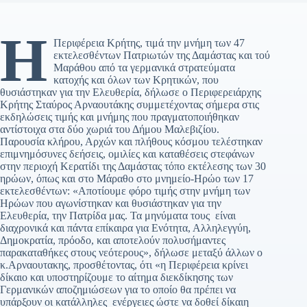
Η
Περιφέρεια Κρήτης, τιμά την μνήμη των 47
εκτελεσθέντων Πατριωτών της Δαμάστας και τού
Μαράθου από τα γερμανικά στρατεύματα
κατοχής και όλων των Κρητικών, που
θυσιάστηκαν για την Ελευθερία, δήλωσε ο Περιφερειάρχης
Κρήτης Σταύρος Αρναουτάκης συμμετέχοντας σήμερα στις
εκδηλώσεις τιμής και μνήμης που πραγματοποιήθηκαν
αντίστοιχα στα δύο χωριά του Δήμου Μαλεβιζίου.
Παρουσία κλήρου, Αρχών και πλήθους κόσμου τελέστηκαν
επιμνημόσυνες δεήσεις, ομιλίες και καταθέσεις στεφάνων
στην περιοχή Κερατίδι της Δαμάστας τόπο εκτέλεσης των 30
ηρώων, όπως και στο Μάραθο στο μνημείο-Ηρώο των 17
εκτελεσθέντων: «Αποτίουμε φόρο τιμής στην μνήμη των
Ηρώων που αγωνίστηκαν και θυσιάστηκαν για την
Ελευθερία, την Πατρίδα μας. Τα μηνύματα τους είναι
διαχρονικά και πάντα επίκαιρα για Ενότητα, Αλληλεγγύη,
Δημοκρατία, πρόοδο, και αποτελούν πολυσήμαντες
παρακαταθήκες στους νεότερους», δήλωσε μεταξύ άλλων ο
κ.Αρναουτακης, προσθέτοντας, ότι «η Περιφέρεια κρίνει
δίκαιο και υποστηρίζουμε το αίτημα διεκδίκησης των
Γερμανικών αποζημιώσεων για το οποίο θα πρέπει να
υπάρξουν οι κατάλληλες ενέργειες ώστε να δοθεί δίκαιη