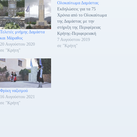
Ολοκαύτωμα Δαμάστας
Εκδηλώσεις για τα 75
Χρόνια από το Ολοκαύτωμα
της Δαμάστας με την
στήριξη της Περιφέρειας
Τελετές μνήμης Δαμάστα
Κρήτης-Περιφερειακή
και Μάραθος
Ενότητα Ηρακλείου
7 Αυγούστου 2019
20 Αυγούστου 2020
διοργανώνει ο Πολιτιστικός
σε "Κρήτη"
σε "Κρήτη"
Σύλλογος Δαμάστας με τον
Δήμο Μαλεβιζίου, το Τοπικό
Συμβούλιο Δαμάστας, την
Ένωση Θυμάτων
Ολοκαυτώματος Δαμάστας,
τον Αθλητικό Όμιλο
Δαμάστας και την Ενορία
Φρίκη ναζισμού
Αγίου Γεωργίου Δαμάστας.
16 Αυγούστου 2021
Οι πολιτιστικές εκδηλώσεις
σε "Κρήτη"
πραγματοποιούνται…