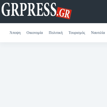
Μετάβαση
στο
περιεχόμενο
Άποψη
Οικονομία
Πολιτική
Τουρισμός
Ναυτιλία