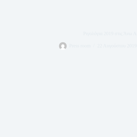
Ριγολόγια 2019 στις Άνω Α
Press room
22 Αυγούστου 2019