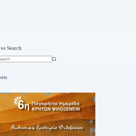
ive Search
o
sults
osts