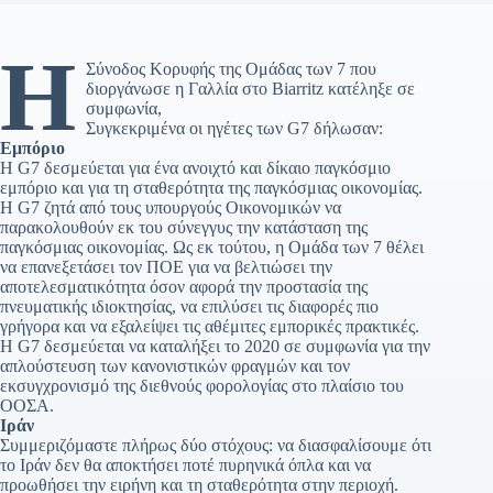
Η
Σύνοδος Κορυφής της Ομάδας των 7 που
διοργάνωσε η Γαλλία στο Biarritz κατέληξε σε
συμφωνία,
Συγκεκριμένα οι ηγέτες των G7 δήλωσαν:
Εμπόριο
Η G7 δεσμεύεται για ένα ανοιχτό και δίκαιο παγκόσμιο
εμπόριο και για τη σταθερότητα της παγκόσμιας οικονομίας.
Η G7 ζητά από τους υπουργούς Οικονομικών να
παρακολουθούν εκ του σύνεγγυς την κατάσταση της
παγκόσμιας οικονομίας. Ως εκ τούτου, η Ομάδα των 7 θέλει
να επανεξετάσει τον ΠΟΕ για να βελτιώσει την
αποτελεσματικότητα όσον αφορά την προστασία της
πνευματικής ιδιοκτησίας, να επιλύσει τις διαφορές πιο
γρήγορα και να εξαλείψει τις αθέμιτες εμπορικές πρακτικές.
Η G7 δεσμεύεται να καταλήξει το 2020 σε συμφωνία για την
απλούστευση των κανονιστικών φραγμών και τον
εκσυγχρονισμό της διεθνούς φορολογίας στο πλαίσιο του
ΟΟΣΑ.
Ιράν
Συμμεριζόμαστε πλήρως δύο στόχους: να διασφαλίσουμε ότι
το Ιράν δεν θα αποκτήσει ποτέ πυρηνικά όπλα και να
προωθήσει την ειρήνη και τη σταθερότητα στην περιοχή.