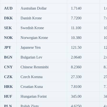
AUD
Australian Dollar
1.7140
1
DKK
Danish Krone
7.7200
7
SEK
Swedish Krone
11.100
1
NOK
Norwegian Krone
10.380
1
JPY
Japanese Yen
121.50
1
BGN
Bulgarian Lev
2.0640
2
CNY
Chinese Renminbi
8.2360
8
CZK
Czech Koruna
27.330
2
HRK
Croatian Kuna
7.8100
7
HUF
Hungarian Forint
345.00
3
PLN
Polish Zloty
4.6250
4