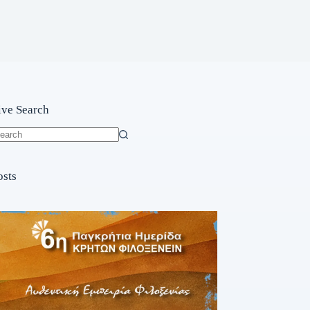
ive Search
o
sults
osts