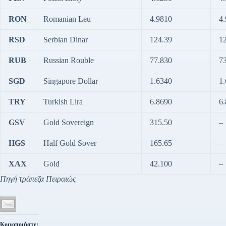
RON
Romanian Leu
4.9810
4
RSD
Serbian Dinar
124.39
1
RUB
Russian Rouble
77.830
7
SGD
Singapore Dollar
1.6340
1
TRY
Turkish Lira
6.8690
6
GSV
Gold Sovereign
315.50
–
HGS
Half Gold Sover
165.65
–
XAX
Gold
42.100
–
Πηγή τράπεζα Πειραιώς
Κοινοποιήστε: