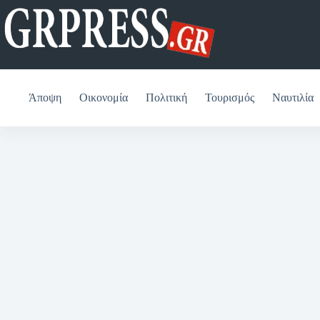
Μετάβαση
στο
περιεχόμενο
Άποψη
Οικονομία
Πολιτική
Τουρισμός
Ναυτιλία