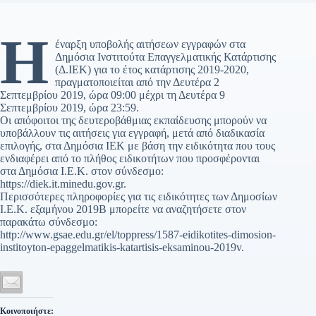
Η
έναρξη υποβολής αιτήσεων εγγραφών στα
Δημόσια Ινστιτούτα Επαγγελματικής Κατάρτισης
(Δ.ΙΕΚ) για το έτος κατάρτισης 2019-2020,
πραγματοποιείται από την Δευτέρα 2
Σεπτεμβρίου 2019, ώρα 09:00 μέχρι τη Δευτέρα 9
Σεπτεμβρίου 2019, ώρα 23:59.
Οι απόφοιτοι της δευτεροβάθμιας εκπαίδευσης μπορούν να
υποβάλλουν τις αιτήσεις για εγγραφή, μετά από διαδικασία
επιλογής, στα Δημόσια ΙΕΚ με βάση την ειδικότητα που τους
ενδιαφέρει από το πλήθος ειδικοτήτων που προσφέρονται
στα Δημόσια Ι.Ε.Κ. στον σύνδεσμο:
https://diek.it.minedu.gov.gr.
Περισσότερες πληροφορίες για τις ειδικότητες των Δημοσίων
Ι.Ε.Κ. εξαμήνου 2019Β μπορείτε να αναζητήσετε στον
παρακάτω σύνδεσμο:
http://www.gsae.edu.gr/el/toppress/1587-eidikotites-dimosion-
institoyton-epaggelmatikis-katartisis-eksaminou-2019v.
Κοινοποιήστε: