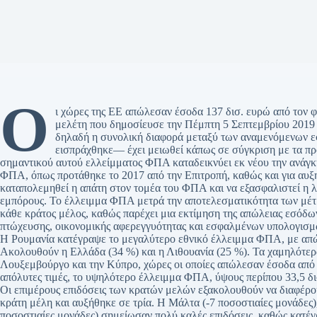
Ο
ι χώρες της ΕΕ απώλεσαν έσοδα 137 δισ. ευρώ από τον 
μελέτη που δημοσίευσε την Πέμπτη 5 Σεπτεμβρίου 201
δηλαδή η συνολική διαφορά μεταξύ των αναμενόμενων ε
εισπράχθηκε— έχει μειωθεί κάπως σε σύγκριση με τα π
σημαντικού αυτού ελλείμματος ΦΠΑ καταδεικνύει εκ νέου την ανάγκ
ΦΠΑ, όπως προτάθηκε το 2017 από την Επιτροπή, καθώς και για αυ
καταπολεμηθεί η απάτη στον τομέα του ΦΠΑ και να εξασφαλιστεί η λε
εμπόρους. Το έλλειμμα ΦΠΑ μετρά την αποτελεσματικότητα των μέ
κάθε κράτος μέλος, καθώς παρέχει μια εκτίμηση της απώλειας εσόδ
πτώχευσης, οικονομικής αφερεγγυότητας και εσφαλμένων υπολογισμ
Η Ρουμανία κατέγραψε το μεγαλύτερο εθνικό έλλειμμα ΦΠΑ, με απ
Ακολουθούν η Ελλάδα (34 %) και η Λιθουανία (25 %). Τα χαμηλότερ
Λουξεμβούργο και την Κύπρο, χώρες οι οποίες απώλεσαν έσοδα από
απόλυτες τιμές, το υψηλότερο έλλειμμα ΦΠΑ, ύψους περίπου 33,5 δι
Οι επιμέρους επιδόσεις των κρατών μελών εξακολουθούν να διαφέρ
κράτη μέλη και αυξήθηκε σε τρία. Η Μάλτα (-7 ποσοστιαίες μονάδες)
ποσοστιαίες μονάδες) σημείωσαν πολύ καλές επιδόσεις, καθώς κατέ