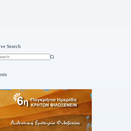
ive Search
o
sults
osts