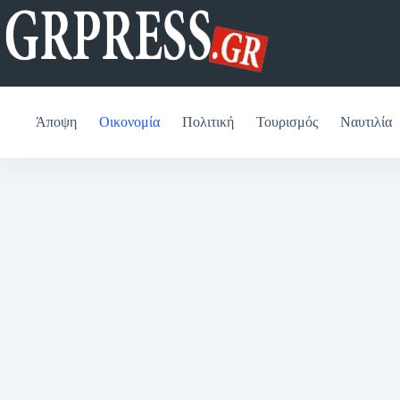
Μετάβαση
στο
περιεχόμενο
Άποψη
Οικονομία
Πολιτική
Τουρισμός
Ναυτιλία