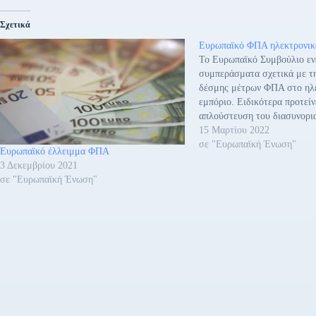
Σχετικά
Ευρωπαϊκό ΦΠΑ ηλεκτρονικ
Το Ευρωπαϊκό Συμβούλιο εν
συμπεράσματα σχετικά με τ
δέσμης μέτρων ΦΠΑ στο ηλ
εμπόριο. Ειδικότερα προτείν
απλούστευση του διασυνορι
στην ΕΕ, μείωση του διοικη
15 Μαρτίου 2022
τις επιχειρήσεις καθώς και γι
σε "Ευρωπαϊκή Ένωση"
Ευρωπαϊκό έλλειμμα ΦΠΑ
φορολογικές αρχές και αποτ
3 Δεκεμβρίου 2021
καταπολέμηση της απάτης σ
σε "Ευρωπαϊκή Ένωση"
ΦΠΑ, ιδίως με τη…