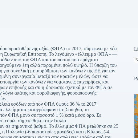
φόρο προστιθέμενης αξίας (ΦΠΑ) το 2017, σύμφωνα με νέα
L
9 η Ευρωπαϊκή Επιτροπή. Το λεγόμενο «έλλειμμα ΦΠΑ» —
σόδων από τον ΦΠΑ και του ποσού που πράγματι
ροηγούμενα έτη αλλά παραμένει πολύ υψηλό. Η ύπαρξη του
N
η για συνολική μεταρρύθμιση των κανόνων της ΕΕ για τον
re
ξημένη συνεργασία μεταξύ των κρατών μελών, ώστε να
P
ιτουργία των κανόνων για νομοταγείς επιχειρήσεις και
τρων επιβολής και συμμόρφωσης σχετικά με τον ΦΠΑ σε
ων λόγω απάτης και φοροδιαφυγής, φοροαποφυγής,
ών.
ώλεια εσόδων από τον ΦΠΑ ύψους 36 % το 2017.
α ελλείμματα καταγράφηκαν στη Σουηδία, το
 τον ΦΠΑ μόνο σε ποσοστό 1 % κατά μέσο όρο. Σε
σ. ευρώ, σημειώθηκε στην Ιταλία.
ουν σε σημαντικό βαθμό. Το έλλειμμα ΦΠΑ μειώθηκε σε 25
, η Πολωνία (-6 ποσοστιαίες μονάδες) και η Κύπρος (-4
γραψαν σημαντική μείωση στις απώλειες εσόδων από τον