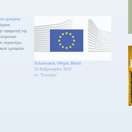
ού εμπορίου
έκρινε
ην εφαρμογή της
εκτρονικό
ει περαιτέρω
ακού εμπορίου
τικού φόρτου για
α τις
Τελωνειακός Οδηγός Brexit
ελεσματικότερη
24 Φεβρουαρίου 2019
τον τομέα του
σε "Επιλογές"