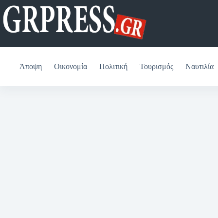
Μετάβαση
στο
περιεχόμενο
Άποψη
Οικονομία
Πολιτική
Τουρισμός
Ναυτιλία