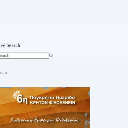
ive Search
o
sults
osts