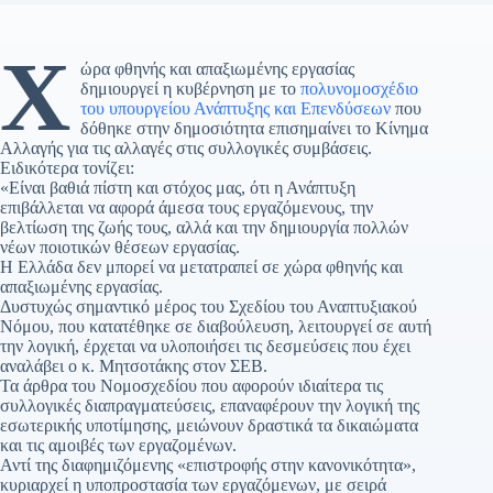
Χ
ώρα φθηνής και απαξιωμένης εργασίας
δημιουργεί η κυβέρνηση με το
πολυνομοσχέδιο
του υπουργείου Ανάπτυξης και Επενδύσεων
που
δόθηκε στην δημοσιότητα επισημαίνει το Κίνημα
Αλλαγής για τις αλλαγές στις συλλογικές συμβάσεις.
Ειδικότερα τονίζει:
«Είναι βαθιά πίστη και στόχος μας, ότι η Ανάπτυξη
επιβάλλεται να αφορά άμεσα τους εργαζόμενους, την
βελτίωση της ζωής τους, αλλά και την δημιουργία πολλών
νέων ποιοτικών θέσεων εργασίας.
Η Ελλάδα δεν μπορεί να μετατραπεί σε χώρα φθηνής και
απαξιωμένης εργασίας.
Δυστυχώς σημαντικό μέρος του Σχεδίου του Αναπτυξιακού
Νόμου, που κατατέθηκε σε διαβούλευση, λειτουργεί σε αυτή
την λογική, έρχεται να υλοποιήσει τις δεσμεύσεις που έχει
αναλάβει ο κ. Μητσοτάκης στον ΣΕΒ.
Τα άρθρα του Νομοσχεδίου που αφορούν ιδιαίτερα τις
συλλογικές διαπραγματεύσεις, επαναφέρουν την λογική της
εσωτερικής υποτίμησης, μειώνουν δραστικά τα δικαιώματα
και τις αμοιβές των εργαζομένων.
Αντί της διαφημιζόμενης «επιστροφής στην κανονικότητα»,
κυριαρχεί η υποπροστασία των εργαζόμενων, με σειρά