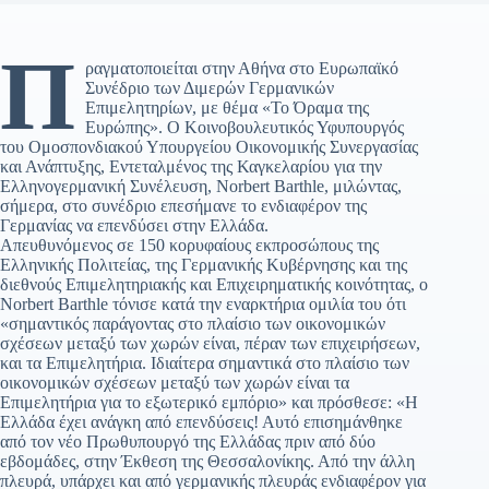
Π
ραγματοποιείται στην Αθήνα στο Ευρωπαϊκό
Συνέδριο των Διμερών Γερμανικών
Επιμελητηρίων, με θέμα «Το Όραμα της
Ευρώπης». Ο Κοινοβουλευτικός Υφυπουργός
του Ομοσπονδιακού Υπουργείου Οικονομικής Συνεργασίας
και Ανάπτυξης, Εντεταλμένος της Καγκελαρίου για την
Ελληνογερμανική Συνέλευση, Norbert Barthle, μιλώντας,
σήμερα, στο συνέδριο επεσήμανε το ενδιαφέρον της
Γερμανίας να επενδύσει στην Ελλάδα.
Απευθυνόμενος σε 150 κορυφαίους εκπροσώπους της
Ελληνικής Πολιτείας, της Γερμανικής Κυβέρνησης και της
διεθνούς Επιμελητηριακής και Επιχειρηματικής κοινότητας, ο
Norbert Barthle τόνισε κατά την εναρκτήρια ομιλία του ότι
«σημαντικός παράγοντας στο πλαίσιο των οικονομικών
σχέσεων μεταξύ των χωρών είναι, πέραν των επιχειρήσεων,
και τα Επιμελητήρια. Ιδιαίτερα σημαντικά στο πλαίσιο των
οικονομικών σχέσεων μεταξύ των χωρών είναι τα
Επιμελητήρια για το εξωτερικό εμπόριο» και πρόσθεσε: «Η
Ελλάδα έχει ανάγκη από επενδύσεις! Αυτό επισημάνθηκε
από τον νέο Πρωθυπουργό της Ελλάδας πριν από δύο
εβδομάδες, στην Έκθεση της Θεσσαλονίκης. Από την άλλη
πλευρά, υπάρχει και από γερμανικής πλευράς ενδιαφέρον για