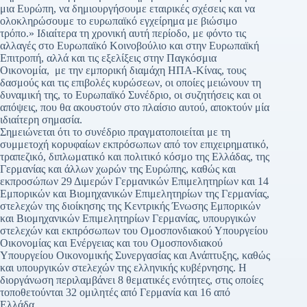
μια Ευρώπη, να δημιουργήσουμε εταιρικές σχέσεις και να
ολοκληρώσουμε το ευρωπαϊκό εγχείρημα με βιώσιμο
τρόπο.» Ιδιαίτερα τη χρονική αυτή περίοδο, με φόντο τις
αλλαγές στο Ευρωπαϊκό Κοινοβούλιο και στην Ευρωπαϊκή
Επιτροπή, αλλά και τις εξελίξεις στην Παγκόσμια
Οικονομία, με την εμπορική διαμάχη ΗΠΑ-Κίνας, τους
δασμούς και τις επιβολές κυρώσεων, οι οποίες μειώνουν τη
δυναμική της, το Ευρωπαϊκό Συνέδριο, οι συζητήσεις και οι
απόψεις, που θα ακουστούν στο πλαίσιο αυτού, αποκτούν μία
ιδιαίτερη σημασία.
Σημειώνεται ότι το συνέδριο πραγματοποιείται με τη
συμμετοχή κορυφαίων εκπρόσωπων από τον επιχειρηματικό,
τραπεζικό, διπλωματικό και πολιτικό κόσμο της Ελλάδας, της
Γερμανίας και άλλων χωρών της Ευρώπης, καθώς και
εκπροσώπων 29 Διμερών Γερμανικών Επιμελητηρίων και 14
Εμπορικών και Βιομηχανικών Επιμελητηρίων της Γερμανίας,
στελεχών της διοίκησης της Κεντρικής Ένωσης Εμπορικών
και Βιομηχανικών Επιμελητηρίων Γερμανίας, υπουργικών
στελεχών και εκπρόσωπων του Ομοσπονδιακού Υπουργείου
Οικονομίας και Ενέργειας και του Ομοσπονδιακού
Υπουργείου Οικονομικής Συνεργασίας και Ανάπτυξης, καθώς
και υπουργικών στελεχών της ελληνικής κυβέρνησης. Η
διοργάνωση περιλαμβάνει 8 θεματικές ενότητες, στις οποίες
τοποθετούνται 32 ομιλητές από Γερμανία και 16 από
Ελλάδα.