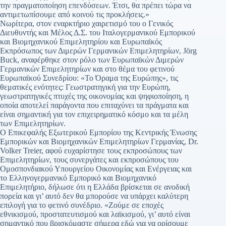
την πραγματοποίηση επενδύσεων. Έτσι, θα πρέπει τώρα να
αντιμετωπίσουμε από κοινού τις προκλήσεις.»
Νωρίτερα, στον εναρκτήριο χαιρετισμό του ο Γενικός
Διευθυντής και Μέλος Δ.Σ. του Ιταλογερμανικού Εμπορικού
και Βιομηχανικού Επιμελητηρίου και Ευρωπαϊκός
Εκπρόσωπος των Διμερών Γερμανικών Επιμελητηρίων, Jörg
Buck, αναφέρθηκε στον ρόλο των Ευρωπαϊκών Διμερών
Γερμανικών Επιμελητηρίων και στο θέμα του φετινού
Ευρωπαϊκού Συνεδρίου: «Το Όραμα της Ευρώπης», τις
θεματικές ενότητες: Γεωστρατηγική για την Ευρώπη,
γεωστρατηγικές πτυχές της οικονομίας και ψηφιοποίηση, η
οποία αποτελεί παράγοντα που επιταχύνει τα πράγματα και
είναι σημαντική για τον επιχειρηματικό κόσμο και τα μέλη
των Επιμελητηρίων.
Ο Επικεφαλής Εξωτερικού Εμπορίου της Κεντρικής Ένωσης
Εμπορικών και Βιομηχανικών Επιμελητηρίων Γερμανίας, Dr.
Volker Treier, αφού ευχαρίστησε τους εκπροσώπους των
Επιμελητηρίων, τους συνεργάτες και εκπροσώπους του
Ομοσπονδιακού Υπουργείου Οικονομίας και Ενέργειας και
το Ελληνογερμανικό Εμπορικό και Βιομηχανικό
Επιμελητήριο, δήλωσε ότι η Ελλάδα βρίσκεται σε ανοδική
πορεία και γι’ αυτό δεν θα μπορούσε να υπάρχει καλύτερη
επιλογή για το φετινό συνέδριο. «Ζούμε σε εποχές
εθνικισμού, προστατευτισμού και λαϊκισμού, γι’ αυτό είναι
σημαντικό που βρισκόμαστε σήμερα εδώ για να ορίσουμε